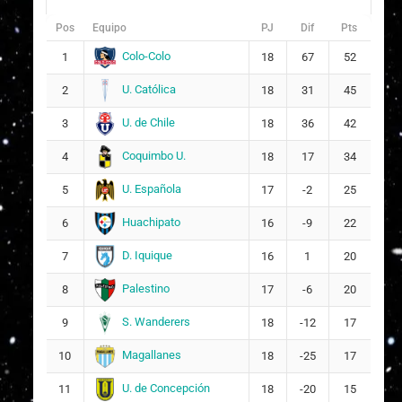
Pos
Equipo
PJ
Dif
Pts
Colo-Colo
1
18
67
52
U. Católica
2
18
31
45
U. de Chile
3
18
36
42
Coquimbo U.
4
18
17
34
U. Española
5
17
-2
25
Huachipato
6
16
-9
22
D. Iquique
7
16
1
20
Palestino
8
17
-6
20
S. Wanderers
9
18
-12
17
Magallanes
10
18
-25
17
U. de Concepción
11
18
-20
15