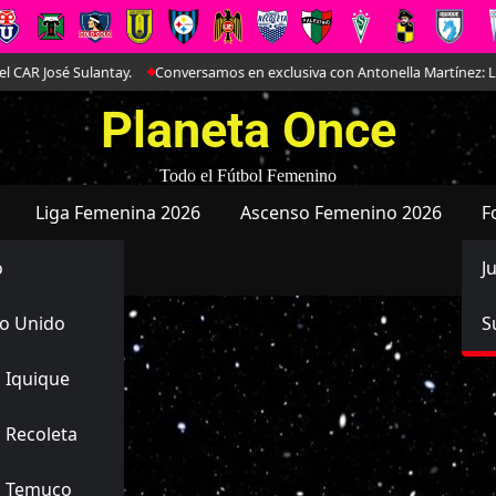
é Sulantay.
Conversamos en exclusiva con Antonella Martínez: La joya de
Planeta Once
Todo el Fútbol Femenino
Liga Femenina 2026
Ascenso Femenino 2026
F
o
J
o Unido
S
 Iquique
 Recoleta
s Temuco