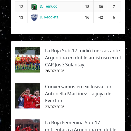
D. Temuco
12
18
-36
7
D. Recoleta
13
16
-42
6
La Roja Sub-17 midió fuerzas ante
Argentina en doble amistoso en el
CAR José Sulantay.
26/07/2026
Conversamos en exclusiva con
Antonella Martínez: La joya de
Everton
23/07/2026
La Roja Femenina Sub-17
enfrentará a Argentina en doble