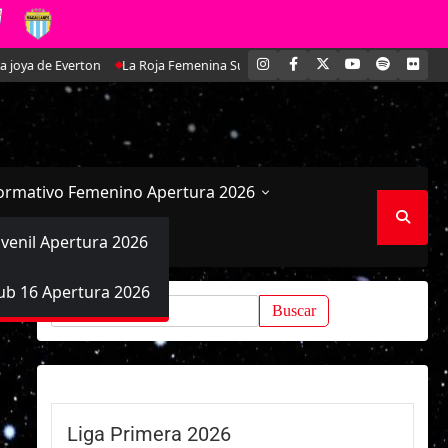
INSTAGRAM
FACEBOOK
X
YOUTUBE
SPOTIFY
FLI
 Everton
La Roja Femenina Sub-17 enfrentará a Argentina en doble amist
ormativo Femenino Apertura 2026
uvenil Apertura 2026
ub 16 Apertura 2026
Buscar:
Liga Primera 2026