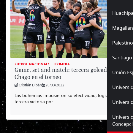
Huachip
Magallan
Palestino
Santiago
FUTBOL NACIONAL
PRIMERA
Game, set and match: tercera goleada del
Unión Es
Chago en el torneo
Cristián Dibán
20/03/2022
Universid
Las bohemias impusieron su efectividad, logrando su
Universid
tercera victoria por…
Universi
Concepc