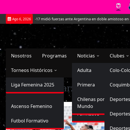
Saltar
La Roja Sub-17 midió fuerzas ante Argentina en doble amistoso en el CAR Jos
Ago 6, 2026
al
contenido
Nosotros
Programas
Noticias
Clubes
Torneos Históricos
Selección Chilena
Adulta
Primera
Colo-Col
Primera División
Liga Femenina 2025
Sub-20
Futbol Nacional
Primera
Coquimb
Ascenso
Día:
20 de marzo de 2022
Femenina
Sub-17
Ascenso
Futbol Internacional
Chilenas por el
Deportes
Ascenso Femenino
Mundo
Formativo
Deportes
Futbol Formativo
Deporte