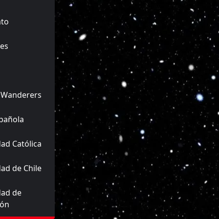
ato
es
 Wanderers
pañola
ad Católica
ad de Chile
dad de
ión