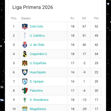
Liga Primera 2026
Pos
Equipo
PJ
Dif
Pts
Colo-Colo
1
18
67
52
U. Católica
2
18
31
45
U. de Chile
3
18
36
42
Coquimbo U.
4
18
17
34
U. Española
5
17
-2
25
Huachipato
6
16
-9
22
D. Iquique
7
16
1
20
Palestino
8
17
-6
20
S. Wanderers
9
18
-12
17
Magallanes
10
18
-25
17