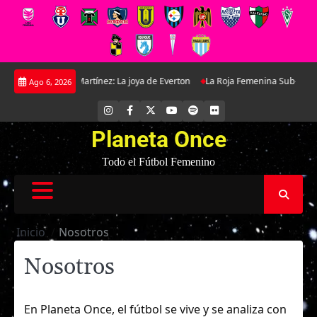
Saltar
on Antonella Martínez: La joya de Everton
La Roja Femenina Sub-17 enfren
Ago 6, 2026
al
contenido
INSTAGRAM
FACEBOOK
X
YOUTUBE
SPOTIFY
FLICKR
Planeta Once
Todo el Fútbol Femenino
Inicio
Nosotros
Nosotros
En Planeta Once, el fútbol se vive y se analiza con