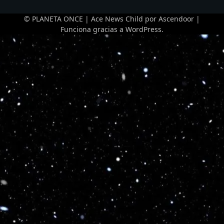
Fase
25
4 - 2
15:00
Regular,
© PLANETA ONCE | Ace News Child por
Ascendoor
|
2025
Funciona gracias a
WordPress
.
Liga
Femenina,
Huachipato
31/08/2025
Fase
24
3 - 1
10:00
Regular,
2025
Liga
Femenina,
S. Morning
27/08/2025
Fase
23
2 - 0
15:30
Regular,
2025
1
2
Siguiente