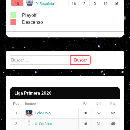
2026
D. Recoleta
13
16
2
0
14
16
58
Liga
Femenina,
Playoff
Magallanes
03/07/2026
Fase
15
1 - 1
Descenso
12:00
Regular,
2026
Liga
Femenina,
Huachipato
26/06/2026
Fase
14
0 - 7
15:00
Regular,
Buscar:
2026
Liga
Femenina,
D. Recoleta
20/06/2026
Fase
13
0 - 1
12:00
Regular,
2026
Liga Primera 2026
Liga
Pos
Equipo
PJ
Dif
Pts
Femenina,
Huachipato
13/06/2026
Fase
12
2 - 0
Colo-Colo
1
18
67
52
15:30
Regular,
2026
U. Católica
2
18
31
45