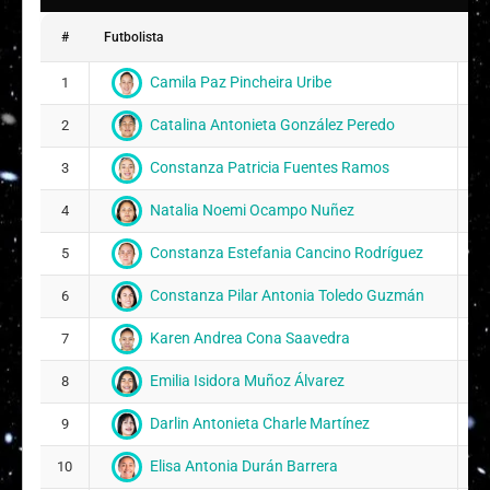
#
Futbolista
Dat
Camila Paz Pincheira Uribe
1
30
Catalina Antonieta González Peredo
2
21
Constanza Patricia Fuentes Ramos
3
11
Natalia Noemi Ocampo Nuñez
4
28
Constanza Estefania Cancino Rodríguez
5
20
Constanza Pilar Antonia Toledo Guzmán
6
16
Karen Andrea Cona Saavedra
7
15
Emilia Isidora Muñoz Álvarez
8
26
Darlin Antonieta Charle Martínez
9
09
Elisa Antonia Durán Barrera
10
16