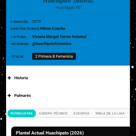
Huachipato
(Acereras)
Huachipato FC
2019
FUNDACIÓN:
Nilson Concha
DIRECTOR TÉCNICO:
Viviana Margot Torres Retamal
CAPITANA:
@huachipatofemenino
INSTAGRAM:
2 Primera B Femenina
TÍTULOS:
Historia
Palmarés
Campeonas
FUTBOLISTAS
CUERPO TÉCNICO
EVENTOS
TABLA DE LA LIGA
Plantel Actual Huachipato (2026)