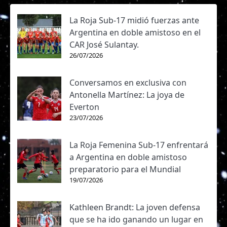
Femenina,
D. Iquique
09/05/2026
Fase
7
1 - 0
12:00
La Roja Sub-17 midió fuerzas ante
Regular,
2026
Argentina en doble amistoso en el
CAR José Sulantay.
Liga
Femenina,
26/07/2026
Huachipato
02/05/2026
Fase
6
1 - 4
15:00
Regular,
Conversamos en exclusiva con
2026
Antonella Martínez: La joya de
Liga
Everton
Femenina,
U. Católica
26/04/2026
23/07/2026
Fase
5
1 - 0
15:00
Regular,
2026
La Roja Femenina Sub-17 enfrentará
Liga
a Argentina en doble amistoso
Femenina,
Huachipato
27/03/2026
preparatorio para el Mundial
Fase
3
0 - 1
15:00
19/07/2026
Regular,
2026
Kathleen Brandt: La joven defensa
Liga
Femenina,
que se ha ido ganando un lugar en
Palestino
21/03/2026
Fase
2
2 - 2