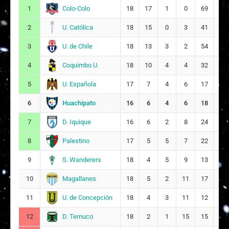
Regular,
Colo-Colo
1
18
17
1
0
69
2
2026
U. Católica
2
18
15
0
3
41
10
Liga
S.
Femenina,
03/08/2026
Wanderers
U. de Chile
3
18
13
3
2
54
18
Fase
20
1 - 1
16:00
Regular,
Coquimbo U.
4
18
10
4
4
32
15
2026
Liga
U. Española
5
17
7
4
6
17
19
Femenina,
Huachipato
25/07/2026
Fase
19
-
Huachipato
6
16
6
4
6
18
27
12:00
Regular,
2026
D. Iquique
7
16
6
2
8
24
23
Liga
Palestino
8
17
5
5
7
22
28
Femenina,
Coquimbo
18/07/2026
Fase
18
-
S. Wanderers
9
18
4
5
9
13
25
U.
12:00
Regular,
2026
Magallanes
10
18
5
2
11
17
42
Liga
U. de Concepción
11
18
4
3
11
12
32
Femenina,
Huachipato
11/07/2026
Fase
17
3 - 2
11:00
D. Temuco
12
18
2
1
15
15
51
Regular,