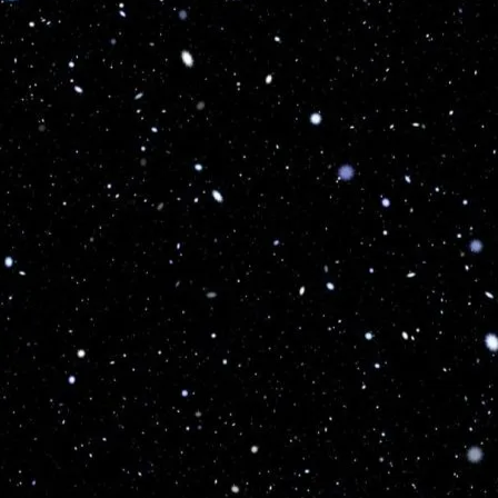
10
1.87
15
9
1
5
Huachipato
Juvenil
U.
11
1.93
14
9
0
5
Española
Juvenil
D.
12
2.08
13
9
0
4
Iquique
Juvenil
U. de
13
1.80
15
8
3
4
Concepción
Juvenil
San
14
1.73
15
8
2
5
Luis Juvenil
1
2
3
Siguiente