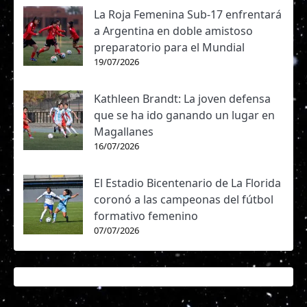
D.
14/06/2026
La Roja Femenina Sub-17 enfrentará
14
13
0
1
12
6
69
-63
Santa Cruz
1(3)
-
1(4)
a Argentina en doble amistoso
Juvenil
preparatorio para el Mundial
Everton
CD Raimundo
Juvenil
19/07/2026
Tupper C2
"Cancha
Gatorade"
Kathleen Brandt: La joven defensa
que se ha ido ganando un lugar en
05/07/2026
Magallanes
Palestino
5
-
0
16/07/2026
Juvenil
El Estadio Bicentenario de La Florida
Colo-Colo
coronó a las campeonas del fútbol
Juvenil
formativo femenino
07/07/2026
14/06/2026
Colo-Colo
4
-
0
Juvenil
Monumental C5
(sintética)