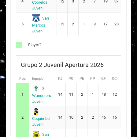
4
12
3
2
7
19
37
-18
Cobreloa
Juvenil
San
5
12
2
1
9
17
28
-11
Marcos
Juvenil
Playoff
Grupo 2 Juvenil Apertura 2026
Pos
Equipo
PJ
PG
PE
PP
GF
GC
Dif
P
S.
1
14
11
2
1
48
12
36
Wanderers
Juvenil
2
14
10
2
2
46
16
30
Coquimbo
Juvenil
San