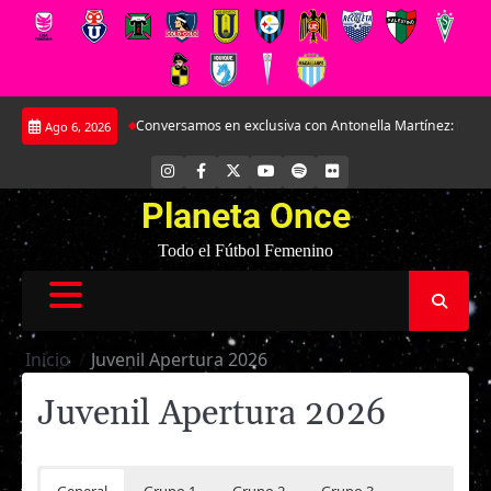
Saltar
Sulantay.
Conversamos en exclusiva con Antonella Martínez: La joya de Eve
Ago 6, 2026
al
contenido
INSTAGRAM
FACEBOOK
X
YOUTUBE
SPOTIFY
FLICKR
Planeta Once
Todo el Fútbol Femenino
Inicio
Juvenil Apertura 2026
Juvenil Apertura 2026