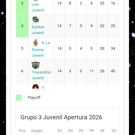
3
14
8
2
4
25
16
9
Luis
Juvenil
4
14
7
3
4
32
25
7
Everton
Juvenil
D. La
5
14
5
4
5
33
34
-1
Serena
Juvenil
6
14
3
0
11
26
43
-17
Trasandino
Juvenil
D.
7
14
2
2
10
22
46
-24
Limache
Playoff
Juvenil
U. La
Grupo 3 Juvenil Apertura 2026
8
14
2
1
11
9
49
-40
Calera
Juvenil
Pos
Equipo
PJ
PG
PE
PP
GF
GC
Dif