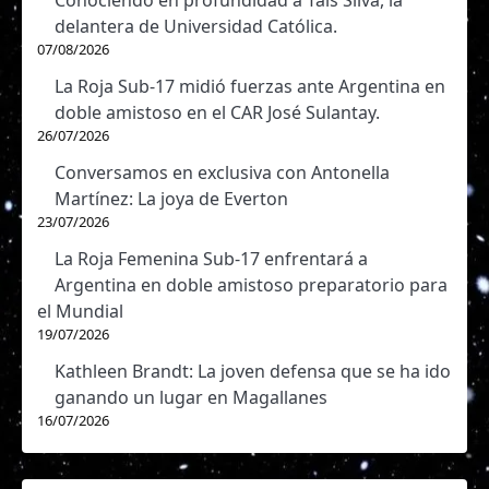
Conociendo en profundidad a Tais Silva, la
2026
delantera de Universidad Católica.
07/08/2026
Liga
Femenina,
Palestino
La Roja Sub-17 midió fuerzas ante Argentina en
03/05/2026
Fase
6
3 - 1
11:00
doble amistoso en el CAR José Sulantay.
Regular,
26/07/2026
2026
Liga
Conversamos en exclusiva con Antonella
Femenina,
Martínez: La joya de Everton
D. Recoleta
25/04/2026
Fase
5
1 - 2
11:00
23/07/2026
Regular,
2026
La Roja Femenina Sub-17 enfrentará a
Argentina en doble amistoso preparatorio para
Liga
Femenina,
el Mundial
Palestino
03/04/2026
Fase
4
2 - 0
19/07/2026
11:00
Regular,
2026
Kathleen Brandt: La joven defensa que se ha ido
ganando un lugar en Magallanes
Liga
16/07/2026
Femenina,
Coquimbo
28/03/2026
Fase
3
1 - 1
U.
11:00
Regular,
2026