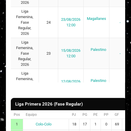
2026
Vaythyare Anaís Ríos Fuentes
24
25/
Liga
Femenina,
Magallanes
23/08/2026
Anaís Stephanie Varas Chacana
25
21/
Fase
24
-
12:00
Regular,
Moira Belén Godoy Godoy
26
2026
24/
Liga
Stephani Poulett Orellana Mendes
27
11/
Femenina,
Palestino
15/08/2026
Fase
23
-
Constanza Javiera Benavides Arancibia
28
05/
12:00
Regular,
2026
Sophia Isabella Di Scipio Nogales
29
30/
Liga
Javiera Katalina Irarrázabal González
30
04/
Femenina,
Palestino
12/08/2026
Fase
22
-
12:00
Regular,
2026
Liga Primera 2026 (Fase Regular)
Liga
Femenina,
Huachipato
08/08/2026
Pos
Equipo
PJ
PG
PE
PP
GF
GC
Fase
21
-
12:00
Regular,
Colo-Colo
1
18
17
1
0
69
2
2026