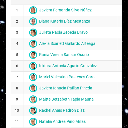
Javiera Fernanda Silva Núñez
1
26/
Diana Katerin Díaz Mestanza
2
15/
Julieta Paola Zepeda Bravo
3
25/
Alexia Scarlett Gallardo Arteaga
4
16/
Rania Verena Sansur Osorio
5
24/
Isidora Antonia Agurto González
6
08/
Mariel Valentina Pastenes Caro
7
25/
Javiera Ignacia Paillán Pineda
8
27/
Maitte Betzabeth Tapia Mauna
9
16/
Rachel Anaís Padrón Díaz
10
12/
Natalia Andrea Pino Millas
11
01/