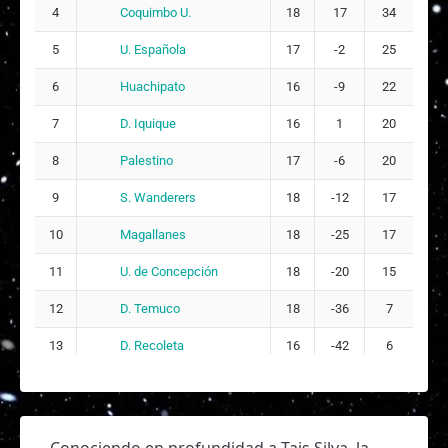
Concepción
Fase
11
1 - 1
Coquimbo U.
4
18
17
34
11:00
Regular,
2026
U. Española
5
17
-2
25
Liga
Huachipato
6
16
-9
22
Femenina,
Palestino
24/05/2026
Fase
10
5 - 0
15:00
D. Iquique
7
16
1
20
Regular,
2026
Palestino
8
17
-6
20
Liga
S. Wanderers
Femenina,
9
18
-12
17
U. Española
17/05/2026
Fase
9
0 - 2
12:00
Magallanes
10
18
-25
17
Regular,
2026
U. de Concepción
11
18
-20
15
Liga
Femenina,
D. Temuco
12
18
-36
7
Palestino
13/05/2026
Fase
8
0 - 4
15:00
Regular,
D. Recoleta
13
16
-42
6
2026
Liga
S.
Femenina,
10/05/2026
Wanderers
Fase
7
0 - 0
12:30
Regular,