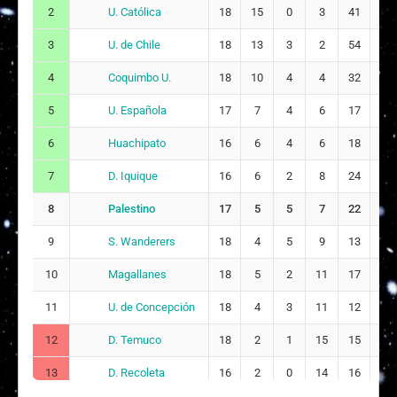
U. Católica
2
18
15
0
3
41
10
Liga
Femenina,
Palestino
02/08/2026
U. de Chile
3
18
13
3
2
54
18
Fase
20
0 - 0
12:00
Regular,
Coquimbo U.
4
18
10
4
4
32
15
2026
Liga
U. Española
5
17
7
4
6
17
19
Femenina,
U. Católica
25/07/2026
Fase
19
5 - 0
Huachipato
6
16
6
4
6
18
27
17:00
Regular,
2026
D. Iquique
7
16
6
2
8
24
23
Liga
Palestino
8
17
5
5
7
22
28
Femenina,
Palestino
18/07/2026
Fase
18
-
S. Wanderers
9
18
4
5
9
13
25
12:00
Regular,
2026
Magallanes
10
18
5
2
11
17
42
Liga
U. de Concepción
11
18
4
3
11
12
32
Femenina,
Colo-Colo
12/07/2026
Fase
17
4 - 0
16:00
D. Temuco
12
18
2
1
15
15
51
Regular,
2026
D. Recoleta
13
16
2
0
14
16
58
Liga