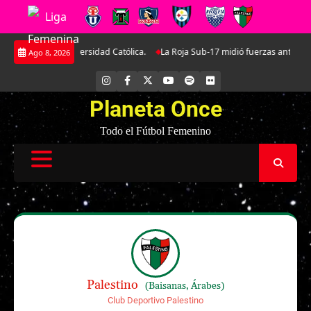
Saltar
 de Universidad Católica.
La Roja Sub-17 midió fuerzas ante Argentina en d
Ago 8, 2026
al
contenido
INSTAGRAM
FACEBOOK
X
YOUTUBE
SPOTIFY
FLICKR
Planeta Once
Todo el Fútbol Femenino
Palestino
(Baisanas, Árabes)
Club Deportivo Palestino