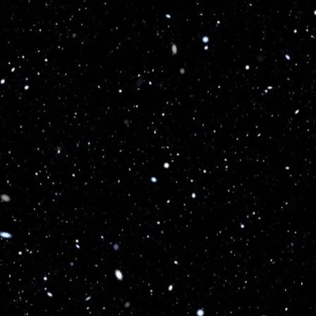
2025
Liga
Femenina,
D. Iquique
31/08/2025
Fase
24
1 - 0
12:00
Regular,
2025
Liga
Audax
Femenina,
27/08/2025
Italiano
Fase
23
0 - 1
10:00
Regular,
2025
1
2
Siguiente