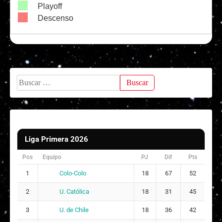
Femenina,
Playoff
Palestino
08/07/2026
Fase
16
1 - 2
Descenso
11:00
Regular,
2026
Liga
Femenina,
D. Temuco
03/07/2026
Fase
15
3 - 2
12:00
Regular,
Buscar:
2026
Liga
Femenina,
Palestino
20/06/2026
Fase
13
0 - 1
15:30
Regular,
2026
Liga Primera 2026
Liga
Pos
Equipo
PJ
Dif
Pts
Femenina,
U. de Chile
13/06/2026
Fase
12
3 - 1
Colo-Colo
1
18
67
52
17:00
Regular,
2026
U. Católica
2
18
31
45
Liga
U. de Chile
3
18
36
42
U. de
Femenina,
31/05/2026