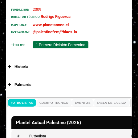
2009
FUNDACIÓN:
Rodrigo Figueroa
DIRECTOR TÉCNICO:
www.planetaonce.cl
CAPITANA:
@palestinofem/?hl=es-la
INSTAGRAM:
1 Primera División Femenina
TÍTULOS:
Historia
Palmarés
Campeonas
FUTBOLISTAS
CUERPO TÉCNICO
EVENTOS
TABLA DE LA LIGA
1 Primera División Femenina (2015-C).
Plantel Actual Palestino (2026)
#
Futbolista
Date