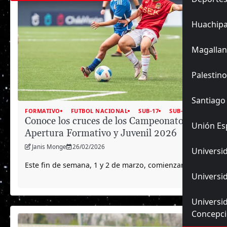
Huachip
Magallan
Palestino
Santiago
FORMATIVO
FUTBOL NACIONAL
SUB-17
SUB-20
Conoce los cruces de los Campeonatos de
Unión Es
Apertura Formativo y Juvenil 2026
Janis Monge
26/02/2026
Universid
Este fin de semana, 1 y 2 de marzo, comienzan…
Universid
Universi
Concepc