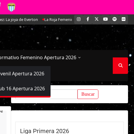
INSTAGRAM
FACEBOOK
X
YOUTUBE
SPOTIFY
FLI
rton
La Roja Femenina Sub-17 enfrentará a Argentina en doble amistoso 
ormativo Femenino Apertura 2026
uvenil Apertura 2026
ub 16 Apertura 2026
Buscar:
Liga Primera 2026