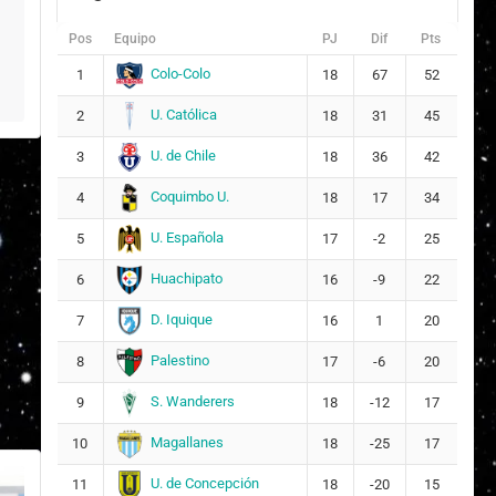
Pos
Equipo
PJ
Dif
Pts
Colo-Colo
1
18
67
52
U. Católica
2
18
31
45
U. de Chile
3
18
36
42
Coquimbo U.
4
18
17
34
U. Española
5
17
-2
25
Huachipato
6
16
-9
22
D. Iquique
7
16
1
20
Palestino
8
17
-6
20
S. Wanderers
9
18
-12
17
Magallanes
10
18
-25
17
U. de Concepción
11
18
-20
15