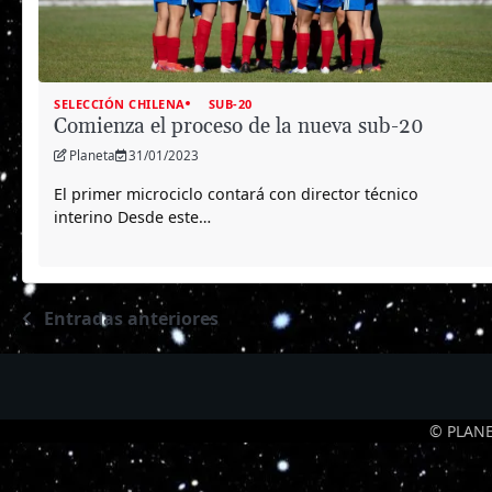
SELECCIÓN CHILENA
SUB-20
Comienza el proceso de la nueva sub-20
Planeta
31/01/2023
El primer microciclo contará con director técnico
interino Desde este…
Entradas anteriores
Navegación
de
entradas
© PLANE