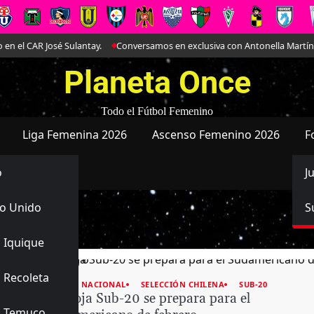
lantay.
Conversamos en exclusiva con Antonella Martínez: La joya de Eve
Planeta Once
Todo el Fútbol Femenino
Liga Femenina 2026
Ascenso Femenino 2026
F
o
J
o Unido
S
 Iquique
 Recoleta
FUTBOL NACIONAL
SELECCIÓN CHILENA
SUB-20
La Roja Sub-20 se prepara para el
s Temuco