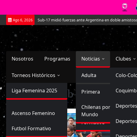
Saltar
oja Sub-17 midió fuerzas ante Argentina en doble amistoso en el CAR José Su
Ago 6, 2026
al
contenido
Nosotros
Programas
Noticias
Clubes
Torneos Históricos
Selección Chilena
Adulta
Primera
Colo-Col
Primera División
Liga Femenina 2025
Sub-20
Coquimb
Ascenso
Categoría:
Sub-20
Futbol Nacional
Primera
Femenina
Deportes
Sub-17
Ascenso
Futbol Internacional
Chilenas por el
Ascenso Femenino
Mundo
Deportes
Formativo
Futbol Formativo
Deporte