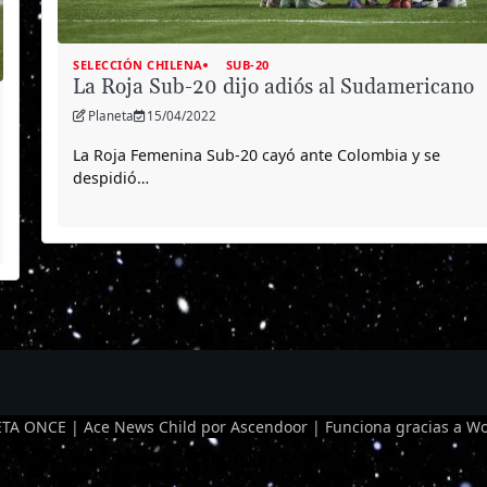
SELECCIÓN CHILENA
SUB-20
La Roja Sub-20 dijo adiós al Sudamericano
Planeta
15/04/2022
La Roja Femenina Sub-20 cayó ante Colombia y se
despidió…
TA ONCE | Ace News Child por
Ascendoor
| Funciona gracias a
Wo
Optimized by Seraphinite Accelerator
Turns on site high speed to be attractive for people and search engines.