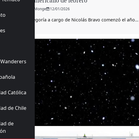
Sudamericano de febrero
Janis Monge
12/01/2026
ato
La categoría a cargo de Nicolás Bravo comenzó el año…
es
 Wanderers
pañola
ad Católica
ad de Chile
dad de
ión