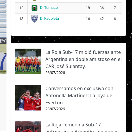
D. Temuco
12
18
-36
7
D. Recoleta
13
16
-42
6
La Roja Sub-17 midió fuerzas ante
Argentina en doble amistoso en el
CAR José Sulantay.
26/07/2026
Conversamos en exclusiva con
Antonella Martínez: La joya de
Everton
23/07/2026
La Roja Femenina Sub-17
enfrentará a Argentina en doble