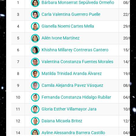
Bárbara Monserrat Sepúlveda Ormeño
1
08/12/
Carla Valentina Guerrero Puelle
3
22/12/
Gianella Noemi Cartes Mella
4
29/01/
Ailén Ivone Martínez
5
20/09/
Khishna Millarey Contreras Cantero
6
15/12/
Valentina Constanza Fuentes Morales
7
14/11/
Matilda Trinidad Aranda Álvarez
8
19/01/
Camila Alejandra Pavez Vásquez
9
08/02/
Fernanda Constanza Hidalgo Rubilar
10
04/05/
Gloria Esther Villamayor Jara
11
10/04/
Daiana Micaela Britez
12
12/10/
Ayline Alessandra Barrera Castillo
14
04/07/