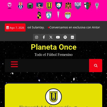
Saltar
en el CAR José Sulantay.
Conversamos en exclusiva con Antonella Martínez: 
Ago 7, 2026
al
contenido
INSTAGRAM
FACEBOOK
X
YOUTUBE
SPOTIFY
FLICKR
Planeta Once
Todo el Fútbol Femenino