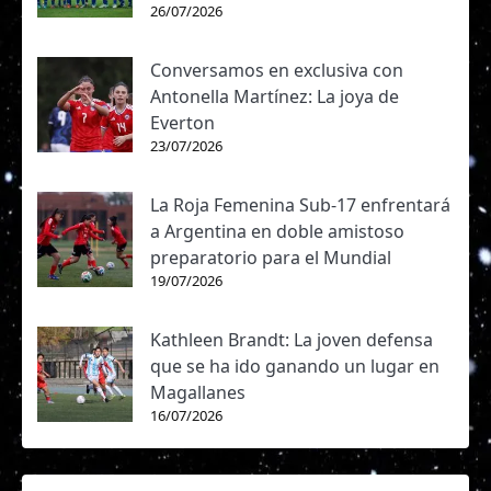
26/07/2026
Liga
U. de
Femenina,
06/09/2025
Concepción
25
1 - 0
Conversamos en exclusiva con
Fase Regular,
10:30
2025
Antonella Martínez: La joya de
Everton
Liga
Audax
23/07/2026
Femenina,
31/08/2025
Italiano
24
1 - 6
Fase Regular,
11:00
2025
La Roja Femenina Sub-17 enfrentará
Liga
U. de
a Argentina en doble amistoso
Femenina,
27/08/2025
Concepción
23
0 - 2
preparatorio para el Mundial
Fase Regular,
11:00
19/07/2026
2025
Liga
D. Iquique
Kathleen Brandt: La joven defensa
Femenina,
23/08/2025
22
1 - 2
Fase Regular,
10:30
que se ha ido ganando un lugar en
2025
Magallanes
Liga
16/07/2026
U. de
Femenina,
17/08/2025
Concepción
21
1 - 7
Fase Regular,
11:00
2025