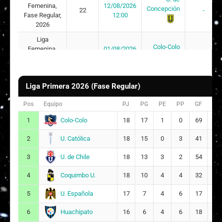
Femenina,
12/08/2026
Concepción
22
-
Fase Regular,
12:00
2026
Liga
Colo-Colo
Femenina,
01/08/2026
20
2 - 0
Fase Regular,
16:00
2026
Liga
Liga Primera 2026 (Fase Regular)
U. de
Femenina,
26/07/2026
Concepción
19
0 - 1
Fase Regular,
11:00
Pos
Equipo
PJ
PG
PE
PP
GF
GC
2026
Colo-Colo
1
18
17
1
0
69
2
Liga
Palestino
Femenina,
18/07/2026
U. Católica
2
18
15
0
3
41
10
18
-
Fase Regular,
12:00
2026
U. de Chile
3
18
13
3
2
54
18
Liga
U. de
Coquimbo U.
4
18
10
4
4
32
15
Femenina,
12/07/2026
Concepción
17
1 - 3
Fase Regular,
11:00
U. Española
5
17
7
4
6
17
19
2026
Huachipato
6
Liga
16
6
4
6
18
27
D. Temuco
Femenina,
08/07/2026