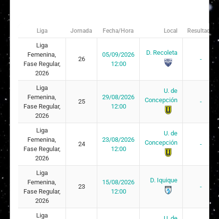
Loreto Constanza Aravena Riquelme
16
20/09/
Liga
Jornada
Fecha/Hora
Local
Resultado
Ashley Widny Castillo Jara
17
07/12/
Liga
Isidora Constanza Sepúlveda Ormeño
18
07/04/
D. Recoleta
Femenina,
05/09/2026
26
-
Fase Regular,
12:00
Yenniffer Constanza Zambrano Pastén
20
10/12/
2026
Liga
María Auxiliadora Martínez Vecca
21
24/05/
U. de
Femenina,
29/08/2026
Concepción
25
-
Fase Regular,
12:00
Camille Ignacia Iluffi Neira
22
12/10/
2026
Alexandra Anahís Luengo Silva
23
04/10/
Liga
U. de
Femenina,
23/08/2026
Concepción
24
-
Arantza Grettel Suazo Águila
25
23/02/
Fase Regular,
12:00
2026
Isidora Ignacia Jara Muñoz
26
15/05/
Liga
D. Iquique
Femenina,
15/08/2026
Sofía Victoria Fuentes Ortíz
29
16/03/
23
-
Fase Regular,
12:00
2026
Liga
U. de