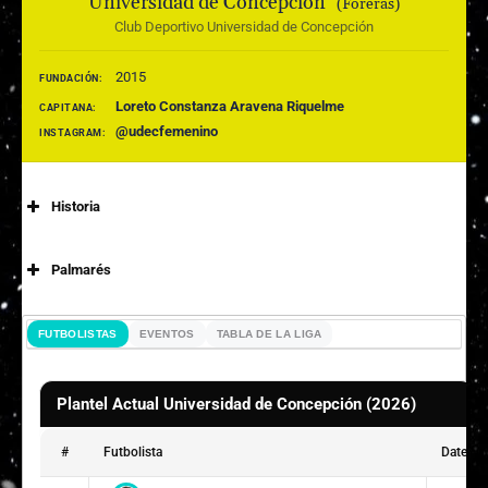
Universidad de Concepción
(Foreras)
Club Deportivo Universidad de Concepción
2015
FUNDACIÓN:
Loreto Constanza Aravena Riquelme
CAPITANA:
@udecfemenino
INSTAGRAM:
Historia
Palmarés
FUTBOLISTAS
EVENTOS
TABLA DE LA LIGA
Plantel Actual Universidad de Concepción (2026)
#
Futbolista
Date of 