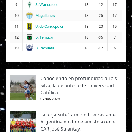
2026
S. Wanderers
9
18
-12
17
Liga
U. de
Magallanes
10
18
-25
17
Femenina,
05/04/2026
Concepción
4
3 - 1
Fase Regular,
11:00
U. de Concepción
11
18
-20
15
2026
D. Temuco
12
18
-36
7
Liga
Magallanes
Femenina,
27/03/2026
3
1 - 2
D. Recoleta
13
16
-42
6
Fase Regular,
12:00
2026
Liga
U. de
Femenina,
22/03/2026
Concepción
2
0 - 3
Fase Regular,
11:00
Conociendo en profundidad a Tais
2026
Silva, la delantera de Universidad
Liga
Católica.
Coquimbo
Femenina,
13/03/2026
1
2 - 0
07/08/2026
U.
Fase Regular,
11:00
2026
La Roja Sub-17 midió fuerzas ante
Liga
U. de Chile
Femenina,
12/09/2025
Argentina en doble amistoso en el
26
1 - 0
Fase Regular,
15:00
CAR José Sulantay.
2025