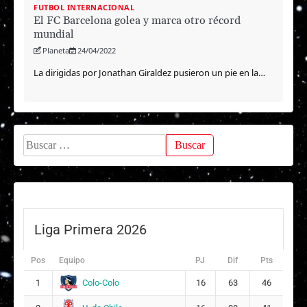
FUTBOL INTERNACIONAL
El FC Barcelona golea y marca otro récord
mundial
Planeta
24/04/2022
La dirigidas por Jonathan Giraldez pusieron un pie en la…
Buscar:
Liga Primera 2026
Pos
Equipo
PJ
Dif
Pts
Colo-Colo
1
16
63
46