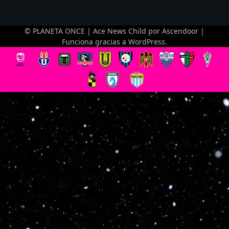
© PLANETA ONCE | Ace News Child por
Ascendoor
|
Funciona gracias a
WordPress
.
Optimized by Seraphinite Accelerator
Turns on site high speed to be attractive for people and search engines.