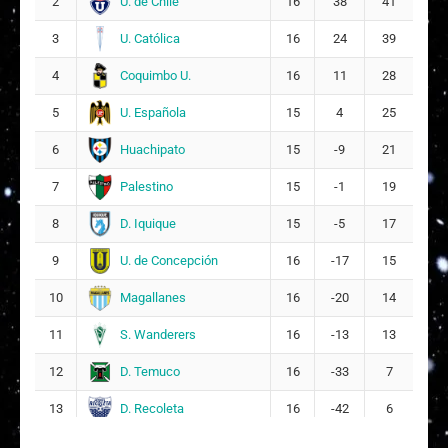
U. de Chile
2
16
38
41
U. Católica
3
16
24
39
Coquimbo U.
4
16
11
28
U. Española
5
15
4
25
Huachipato
6
15
-9
21
Palestino
7
15
-1
19
D. Iquique
8
15
-5
17
U. de Concepción
9
16
-17
15
Magallanes
10
16
-20
14
S. Wanderers
11
16
-13
13
D. Temuco
12
16
-33
7
D. Recoleta
13
16
-42
6