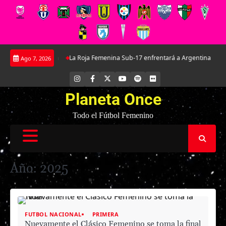
Saltar
verton
La Roja Femenina Sub-17 enfrentará a Argentina en doble amistoso p
Ago 7, 2026
al
contenido
INSTAGRAM
FACEBOOK
X
YOUTUBE
SPOTIFY
FLICKR
Planeta Once
Todo el Fútbol Femenino
Año:
2025
FUTBOL NACIONAL
PRIMERA
Nuevamente el Clásico Femenino se toma la final