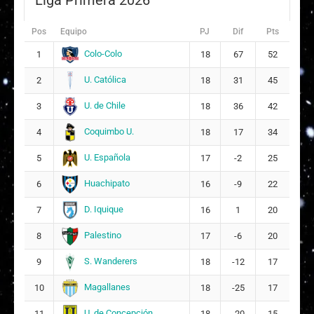
Liga Primera 2026
Pos
Equipo
PJ
Dif
Pts
Colo-Colo
1
18
67
52
U. Católica
2
18
31
45
U. de Chile
3
18
36
42
Coquimbo U.
4
18
17
34
U. Española
5
17
-2
25
Huachipato
6
16
-9
22
D. Iquique
7
16
1
20
Palestino
8
17
-6
20
S. Wanderers
9
18
-12
17
Magallanes
10
18
-25
17
U. de Concepción
11
18
-20
15