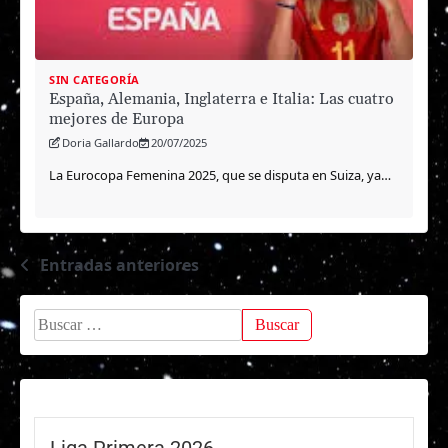
SIN CATEGORÍA
España, Alemania, Inglaterra e Italia: Las cuatro
mejores de Europa
Doria Gallardo
20/07/2025
La Eurocopa Femenina 2025, que se disputa en Suiza, ya…
Entradas anteriores
Navegación
de
Buscar:
entradas