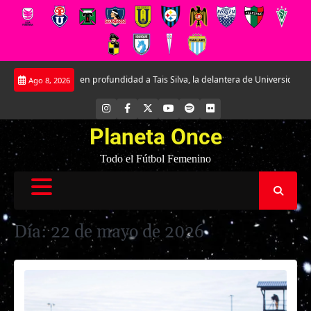
Saltar
Conociendo en profundidad a Tais Silva, la delantera de Universidad Católica.
Ago 8, 2026
al
contenido
INSTAGRAM
FACEBOOK
X
YOUTUBE
SPOTIFY
FLICKR
Planeta Once
Todo el Fútbol Femenino
Día:
22 de mayo de 2026