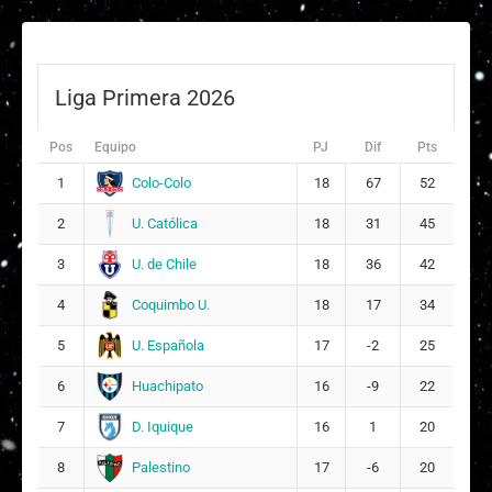
Liga Primera 2026
Pos
Equipo
PJ
Dif
Pts
Colo-Colo
1
18
67
52
U. Católica
2
18
31
45
U. de Chile
3
18
36
42
Coquimbo U.
4
18
17
34
U. Española
5
17
-2
25
Huachipato
6
16
-9
22
D. Iquique
7
16
1
20
Palestino
8
17
-6
20