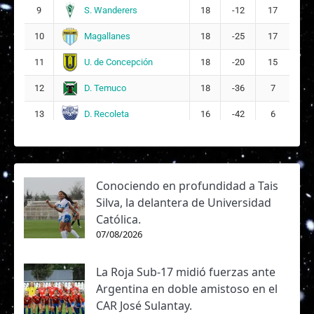
S. Wanderers
9
18
-12
17
Magallanes
10
18
-25
17
U. de Concepción
11
18
-20
15
D. Temuco
12
18
-36
7
D. Recoleta
13
16
-42
6
Conociendo en profundidad a Tais
Silva, la delantera de Universidad
Católica.
07/08/2026
La Roja Sub-17 midió fuerzas ante
Argentina en doble amistoso en el
CAR José Sulantay.