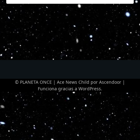
© PLANETA ONCE | Ace News Child por
Ascendoor
|
Funciona gracias a
WordPress
.
Optimized by Seraphinite Accelerator
Turns on site high speed to be attractive for people and search engines.