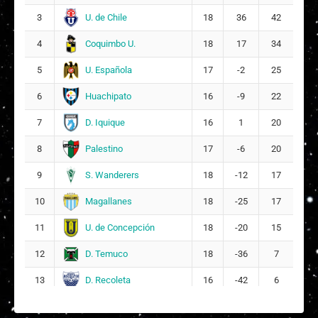
U. de Chile
3
18
36
42
Coquimbo U.
4
18
17
34
U. Española
5
17
-2
25
Huachipato
6
16
-9
22
D. Iquique
7
16
1
20
Palestino
8
17
-6
20
S. Wanderers
9
18
-12
17
Magallanes
10
18
-25
17
U. de Concepción
11
18
-20
15
D. Temuco
12
18
-36
7
D. Recoleta
13
16
-42
6