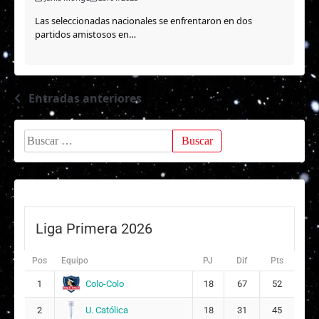
Las seleccionadas nacionales se enfrentaron en dos
partidos amistosos en…
Entradas anteriores
Navegación
de
Buscar:
entradas
Liga Primera 2026
Pos
Equipo
PJ
Dif
Pts
Colo-Colo
1
18
67
52
U. Católica
2
18
31
45