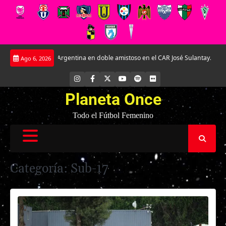
Saltar
e Argentina en doble amistoso en el CAR José Sulantay.
Conversamos en excl
Ago 6, 2026
al
contenido
INSTAGRAM
FACEBOOK
X
YOUTUBE
SPOTIFY
FLICKR
Planeta Once
Todo el Fútbol Femenino
Categoría:
Sub-17