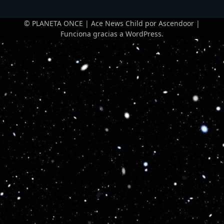
© PLANETA ONCE | Ace News Child por
Ascendoor
|
Funciona gracias a
WordPress
.
Optimized by Seraphinite Accelerator
Turns on site high speed to be attractive for people and search engines.