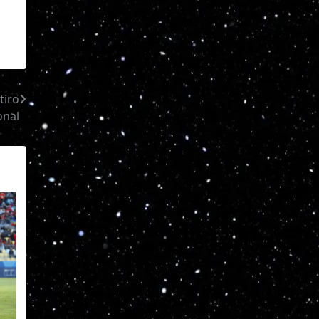
tiro
onal