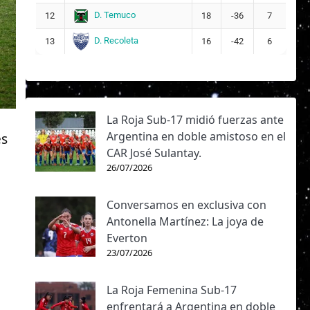
D. Temuco
12
18
-36
7
D. Recoleta
13
16
-42
6
La Roja Sub-17 midió fuerzas ante
Argentina en doble amistoso en el
es
CAR José Sulantay.
26/07/2026
Conversamos en exclusiva con
Antonella Martínez: La joya de
Everton
23/07/2026
La Roja Femenina Sub-17
enfrentará a Argentina en doble