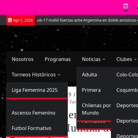
Saltar
Roja Sub-17 midió fuerzas ante Argentina en doble amistoso en el CAR José S
Ago 5, 2026
al
contenido
Nosotros
Programas
Noticias
Clubes
Torneos Históricos
Selección Chilena
Adulta
Primera
Colo-Col
Primera División
Liga Femenina 2025
Sub-20
Futbol Nacional
Primera
Coquimb
Ascenso
Inicio
2026
mayo
9
Femenina
La Roja Femenina Sub-17 Femenina derrotó a Ecuador y
Sub-17
Ascenso
Futbol Internacional
Chilenas por el
Deportes
La Roja Femenina Sub-17 F
Ascenso Femenino
Mundo
Formativo
Deportes
clasificó al Mundial de Ma
Futbol Formativo
Deporte