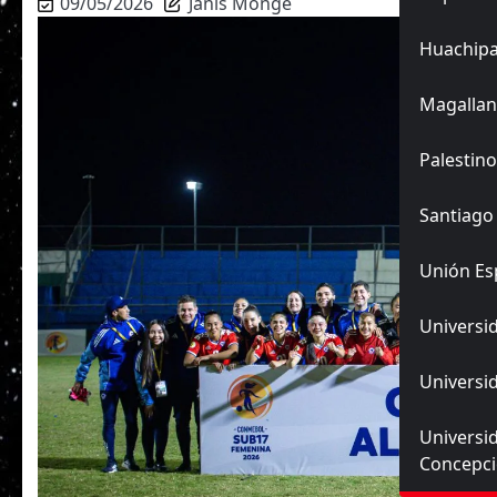
09/05/2026
Janis Monge
Huachip
Magallan
Palestino
Santiago
Unión Es
Universid
Universid
Universi
Concepc