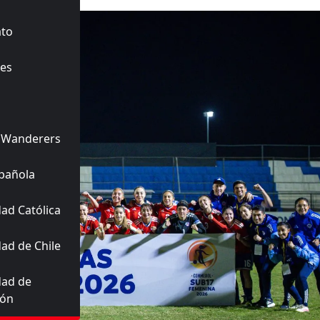
ato
es
 Wanderers
pañola
ad Católica
ad de Chile
dad de
ión