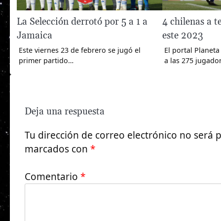
La Selección derrotó por 5 a 1 a
4 chilenas a t
Jamaica
este 2023
Este viernes 23 de febrero se jugó el
El portal Planet
primer partido…
a las 275 jugado
Deja una respuesta
Tu dirección de correo electrónico no será 
marcados con
*
Comentario
*