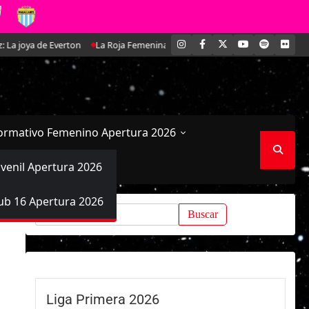
INSTAGRAM
FACEBOOK
X
YOUTUBE
SPOTIFY
FLI
erton
La Roja Femenina Sub-17 enfrentará a Argentina en doble amistoso
ormativo Femenino Apertura 2026
uvenil Apertura 2026
ub 16 Apertura 2026
Buscar:
Liga Primera 2026