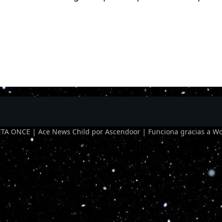
TA ONCE | Ace News Child por
Ascendoor
| Funciona gracias a
Wo
Optimized by Seraphinite Accelerator
Turns on site high speed to be attractive for people and search engines.