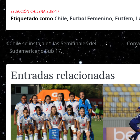
SELECCIÓN CHILENA
SUB-17
Etiquetado como
Chile
,
Futbol Femenino
,
Futfem
,
L
Chile se instala en las Semifinales del
Conve
Navegación
Sudamericano Sub 17
de
entradas
Entradas relacionadas