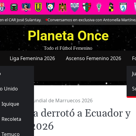
ulantay.
Conversamos en exclusiva con Antonella Martínez: La joya de Ev
Planeta Once
Todo el Fútbol Femenino
Liga Femenina 2026
Ascenso Femenino 2026
F
o
J
o Unido
S
 clasificó al Mundial de Marruecos 2026
 Iquique
emenina derrotó a Ecuador y
 Recoleta
rruecos 2026
s Temuco