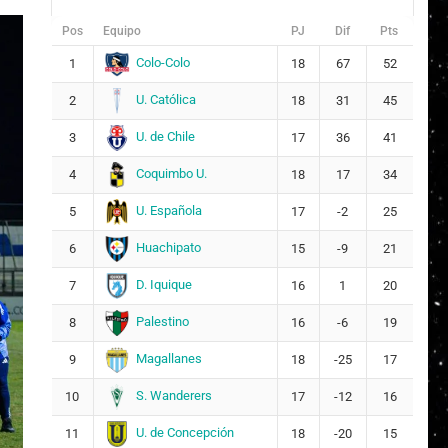
Pos
Equipo
PJ
Dif
Pts
Colo-Colo
1
18
67
52
U. Católica
2
18
31
45
U. de Chile
3
17
36
41
Coquimbo U.
4
18
17
34
U. Española
5
17
-2
25
Huachipato
6
15
-9
21
D. Iquique
7
16
1
20
Palestino
8
16
-6
19
Magallanes
9
18
-25
17
S. Wanderers
10
17
-12
16
U. de Concepción
11
18
-20
15