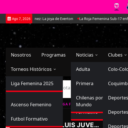
Saltar
 Antonella Martínez: La joya de Everton
La Roja Femenina Sub-17 enfrent
Ago 7, 2026
al
contenido
Nosotros
Programas
Noticias
Clubes
Torneos Históricos
Selección Chilena
Adulta
Primera
Colo-Col
Primera División
Liga Femenina 2025
Sub-20
Futbol Nacional
Primera
Coquimb
Ascenso
Inicio
San Luis de Quillota Juvenil vs Unión La Calera 
Femenina
Sub-17
Ascenso
Futbol Internacional
Chilenas por el
Deportes
Ascenso Femenino
Mundo
LIGA FEMENINA, CAMPEONATO FORM
Formativo
Deportes
Futbol Formativo
SAN LUIS JUVENIL
Deporte