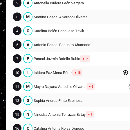
A
2
Antonella Isidora León Vergara
M
3
Martina Pascal Alvarado Olivares
C
4
Catalina Belén Sanhueza Trivik
A
6
Antonia Pascal Basualto Ahumada
P
7
Pascal Jazmín Botello Rubio
14
I
10
Isidora Paz Mena Pérez
18
M
11
Moyra Dayana Astudillo Olivares
8
S
13
Sophia Andrea Pinto Espinoza
N
15
Ninoska Antonia Terrazas Estay
9
C
16
Catalina Antonia Rojas Donoso