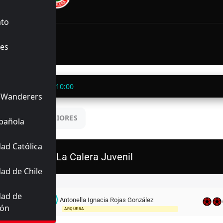
INALIZADO
ato
42'
ez
77'
es
es
84'
ré
a
27/02/2026
10:00
 Wanderers
UENTROS ANTERIORES
pañola
ad Católica
U. La Calera Juvenil
ad de Chile
Titulares
dad de
A
Antonella Ignacia Rojas González
12
ión
ARQUERA