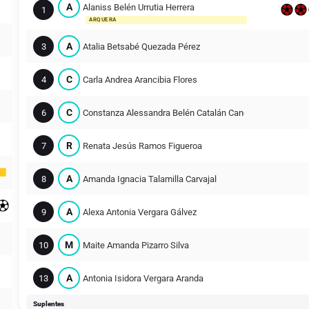
A
Alaniss Belén Urrutia Herrera
1
ARQUERA
A
3
Atalia Betsabé Quezada Pérez
C
4
Carla Andrea Arancibia Flores
C
6
Constanza Alessandra Belén Catalán Caneo
R
7
Renata Jesús Ramos Figueroa
A
8
Amanda Ignacia Talamilla Carvajal
A
9
Alexa Antonia Vergara Gálvez
M
10
Maite Amanda Pizarro Silva
A
13
Antonia Isidora Vergara Aranda
Suplentes