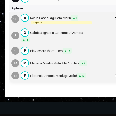
Suplentes
R
Rocío Pascal Aguilera Marín
1
23
ARQUERA
G
Gabriela Ignacia Cisternas Alzamora
8
11
P
9
Pía Javiera Ibarra Toro
15
M
14
Mariana Anjelini Astudillo Aguilera
7
F
18
Florencia Antonia Verdugo Jofré
10