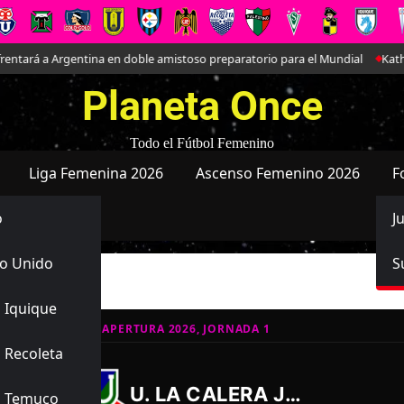
ará a Argentina en doble amistoso preparatorio para el Mundial
Kathlee
Planeta Once
Todo el Fútbol Femenino
Liga Femenina 2026
Ascenso Femenino 2026
F
o
J
o Unido
S
Juvenil
 Iquique
ATIVO JUVENIL APERTURA 2026, JORNADA 1
 Recoleta
3
0
-
U. LA CALERA JUVENIL
s Temuco