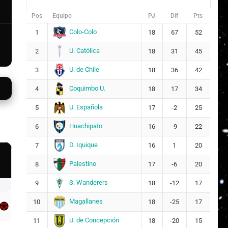
Pos
Equipo
PJ
Dif
Pts
Colo-Colo
1
18
67
52
U. Católica
2
18
31
45
U. de Chile
3
18
36
42
Coquimbo U.
4
18
17
34
U. Española
5
17
-2
25
Huachipato
6
16
-9
22
D. Iquique
7
16
1
20
Palestino
8
17
-6
20
S. Wanderers
9
18
-12
17
Magallanes
10
18
-25
17
U. de Concepción
11
18
-20
15