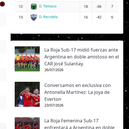
D. Temuco
12
18
-36
7
D. Recoleta
13
16
-42
6
La Roja Sub-17 midió fuerzas ante
Argentina en doble amistoso en el
CAR José Sulantay.
26/07/2026
Conversamos en exclusiva con
Antonella Martínez: La joya de
Everton
23/07/2026
La Roja Femenina Sub-17
enfrentará a Argentina en doble