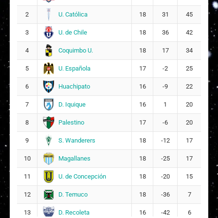
U. Católica
2
18
31
45
U. de Chile
3
18
36
42
Coquimbo U.
4
18
17
34
U. Española
5
17
-2
25
Huachipato
6
16
-9
22
D. Iquique
7
16
1
20
Palestino
8
17
-6
20
S. Wanderers
9
18
-12
17
Magallanes
10
18
-25
17
U. de Concepción
11
18
-20
15
D. Temuco
12
18
-36
7
D. Recoleta
13
16
-42
6