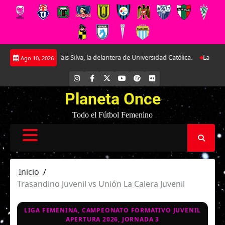
Saltar
undidad a Tais Silva, la delantera de Universidad Católica.
La Roja Sub-17
Ago 10, 2026
al
contenido
INSTAGRAM
FACEBOOK
X
YOUTUBE
SPOTIFY
FLICKR
Planeta Once
Todo el Fútbol Femenino
Inicio
Trasandino Juvenil vs Unión La Calera Juvenil
LIGA FEMENINA, CAMPEONATO FORMATIVO JUVENIL
APERTURA 2026, JORNADA 3