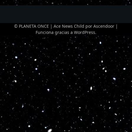
© PLANETA ONCE | Ace News Child por
Ascendoor
|
Funciona gracias a
WordPress
.
Optimized by Seraphinite Accelerator
Turns on site high speed to be attractive for people and search engines.