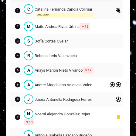
C
Catalina Fernanda Candia Coliman
1
ARQUERA
M
Maite Andrea Rivas Urbina
15
2
S
Sofía Cortés Ovelar
3
R
Rebeca Leris Valenzuela
4
A
Anays Marion Nieto Vivanco
17
5
A
Anette Magdalena Valencia Valencia
6
J
Josea Antonella Rodríguez Ferreira
8
N
Noemí Alejandra González Rojas
9
13
A
Antonia Isabella Lazcano Briceño