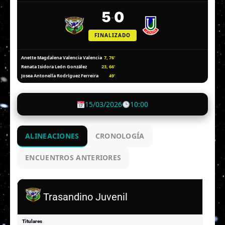
5
0
-
FINALIZADO
7, 76'
Anette Magdalena Valencia Valencia
23, 66'
Renata Isidora León González
49'
Josea Antonella Rodríguez Ferreira
15/03/2026
10:00
ALINEACIONES
CRONOLOGÍA
ENCUENTROS ANTERIORES
Trasandino Juvenil
Titulares