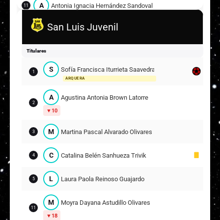
A
Antonia Ignacia Hernández Sandoval
11
San Luis Juvenil
V
Victoria Paz Ruíz Rodríguez
13
Suplentes
Titulares
V
Valentina Paz Mahan Rodríguez
9
7
S
Sofía Francisca Iturrieta Saavedra
1
ARQUERA
C
Constanza Belén Durán Díaz
14
A
Agustina Antonia Brown Latorre
2
10
S
Santina Gianella Vásquez Pizarro
15
M
Martina Pascal Alvarado Olivares
3
R
Rafaela Belén Pérez Sanhueza
8
16
C
Catalina Belén Sanhueza Trivik
4
L
Laura Paola Reinoso Guajardo
5
M
Moyra Dayana Astudillo Olivares
11
18