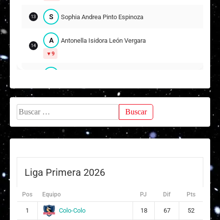
S
Sophia Andrea Pinto Espinoza
13
A
Antonella Isidora León Vergara
14
9
G
Gabriela Ignacia Cisternas Alzamora
15
K
Karla Villacura
16
Buscar:
S
Scarlett Nallely Núñez Retamal
17
Suplentes
A
Antonia Pascal Basualto Ahumada
6
Liga Primera 2026
P
Pía Javiera Ibarra Toro
8
Pos
Equipo
PJ
Dif
Pts
M
Martina Isidora Vásquez Osorio
Colo-Colo
1
18
67
52
9
14