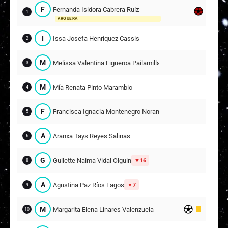
F
Fernanda Isidora Cabrera Ruíz
1
ARQUERA
I
Issa Josefa Henríquez Cassis
2
M
Melissa Valentina Figueroa Pailamilla
3
M
Mía Renata Pinto Marambio
4
F
Francisca Ignacia Montenegro Norambuena
5
A
Aranxa Tays Reyes Salinas
6
G
Guilette Naima Vidal Olguin
16
8
A
Agustina Paz Ríos Lagos
7
9
M
Margarita Elena Linares Valenzuela
10