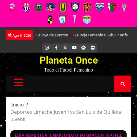
Saltar
la Martínez: La joya de Everton
La Roja Femenina Sub-17 enfrentará a Arg
Ago 6, 2026
al
contenido
INSTAGRAM
FACEBOOK
X
YOUTUBE
SPOTIFY
FLICKR
Planeta Once
Todo el Fútbol Femenino
Inicio
Deportes Limache Juvenil vs San Luis de Quillota
Juvenil
LIGA FEMENINA, CAMPEONATO FORMATIVO JUVENIL