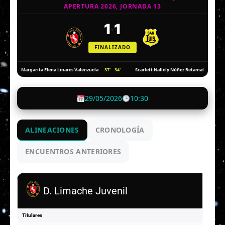
APERTURA 2026, JORNADA 13
1
1
-
FINALIZADO
37'
34'
Margarita Elena Linares Valenzuela
Scarlett Nallely Núñez Retamal
29/05/2026
10:30
ALINEACIONES
CRONOLOGÍA
ENCUENTROS ANTERIORES
D. Limache Juvenil
Titulares