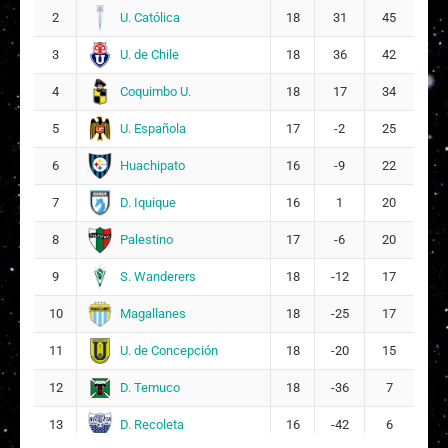
U. Católica
2
18
31
45
I
Isidora Paz Mena Pérez
2
10
U. de Chile
3
18
36
42
F
Florencia Antonia Verdugo Jofré
Coquimbo U.
4
18
17
34
18
11
U. Española
5
17
-2
25
Huachipato
6
16
-9
22
D. Iquique
7
16
1
20
Palestino
8
17
-6
20
S. Wanderers
9
18
-12
17
Magallanes
10
18
-25
17
U. de Concepción
11
18
-20
15
D. Temuco
12
18
-36
7
D. Recoleta
13
16
-42
6