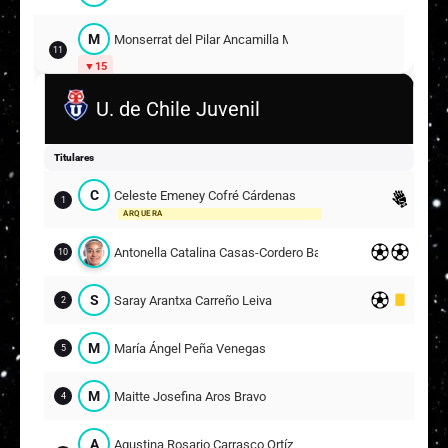
M
Monserrat del Pilar Ancamilla Marín
11
15
U. de Chile Juvenil
V
Valentina Gonzalez
17
8
M
Maira Paloma Donoso Lizama
5
Titulares
C
Celeste Emeney Cofré Cárdenas
Suplentes
1
ARQUERA
Y
Yasmín Javiera Torres Farías
12
Antonella Catalina Casas-Cordero Barrera
ARQUERA
10
G
Giuliana Alejandra Ulloa Severino
S
Saray Arantxa Carreño Leiva
16
2
7
M
María Ángel Peña Venegas
5
A
Alondra Andrea Rivera Peña
15
11
M
Maitte Josefina Aros Bravo
4
M
Maite Isidora Valenzuela Espinoza
17
A
Agustina Rosario Carrasco Ortíz