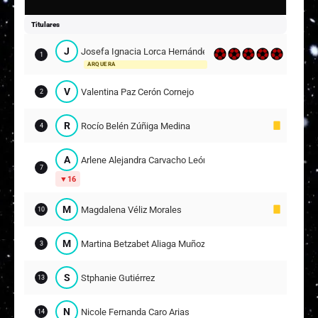
Titulares
J
Josefa Ignacia Lorca Hernández
1
ARQUERA
V
Valentina Paz Cerón Cornejo
2
R
Rocío Belén Zúñiga Medina
4
A
Arlene Alejandra Carvacho León
7
16
M
Magdalena Véliz Morales
10
M
Martina Betzabet Aliaga Muñoz
3
S
Stphanie Gutiérrez
13
N
Nicole Fernanda Caro Arias
14