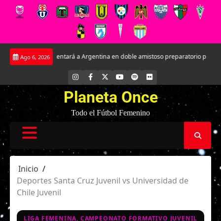
Saltar
 Sub-17 enfrentará a Argentina en doble amistoso preparatorio para el Mundi
Ago 6, 2026
al
contenido
INSTAGRAM
FACEBOOK
X
YOUTUBE
SPOTIFY
FLICKR
Planeta Once
Todo el Fútbol Femenino
Inicio
Deportes Santa Cruz Juvenil vs Universidad de
Chile Juvenil
LIGA FEMENINA, CAMPEONATO FORMATIVO JUVENIL