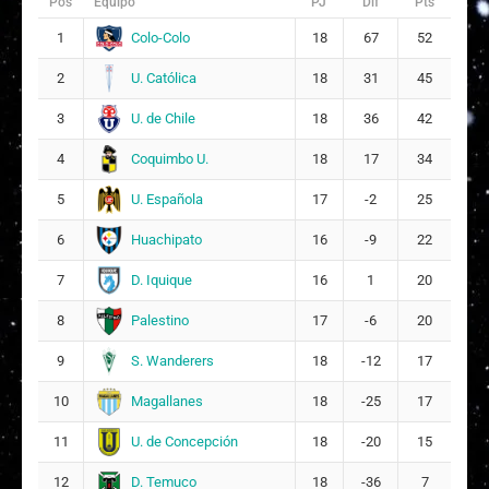
Pos
Equipo
PJ
Dif
Pts
P
Paula María Brito Marín
9
14
Colo-Colo
1
18
67
52
U. Católica
2
18
31
45
U. de Chile
3
18
36
42
Coquimbo U.
4
18
17
34
U. Española
5
17
-2
25
Huachipato
6
16
-9
22
D. Iquique
7
16
1
20
Palestino
8
17
-6
20
S. Wanderers
9
18
-12
17
Magallanes
10
18
-25
17
U. de Concepción
11
18
-20
15
D. Temuco
12
18
-36
7