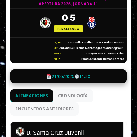
APERTURA 2026, JORNADA 11
0
5
-
FINALIZADO
1, 48'
Antonella Catalina Casas-Cordero Barrera
33'
Antonella Gislaine Montenegro Montenegro (P)
90+2'
Saray Arantxa Carreño Leiva
90+1'
Pamela Antonia Ramos Cordero
21/05/2026
11:30
ALINEACIONES
CRONOLOGÍA
ENCUENTROS ANTERIORES
D. Santa Cruz Juvenil