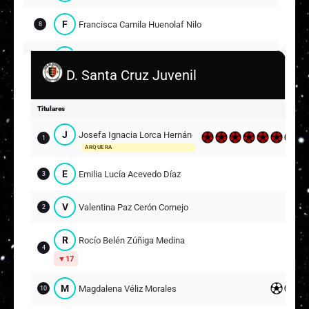
F
Francisca Camila Huenolaf Nilo
8
P
Pía Belén Andromeda Cañete Castro
4
D. Santa Cruz Juvenil
16
L
Linette Alen Collipal Oyarce
5
Titulares
J
Josefa Ignacia Lorca Hernández
I
Isidora Estrella Retamal Herrera
1
9
ARQUERA
Suplentes
E
Emilia Lucía Acevedo Díaz
3
S
Sofia Lopez
6
17
V
Valentina Paz Cerón Cornejo
2
E
Emilia Laura Quiroz Díaz
11
14
R
Rocío Belén Zúñiga Medina
4
K
Kiara Belén Cabrera Fuentes
17
15
10
M
Magdalena Véliz Morales
10
I
Ivana Bustamante
4
16