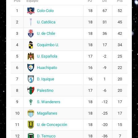
Pos
Equipo
PJ
Dif
Pts
9
Colo-Colo
1
18
67
52
G
Giuliana Alejandra Ulloa Severino
16
U. Católica
2
18
31
45
8
U. de Chile
3
18
36
42
M
Maite Isidora Valenzuela Espinoza
17
Coquimbo U.
4
4
18
17
34
U. Española
5
17
-2
25
Huachipato
6
16
-9
22
D. Iquique
7
16
1
20
Palestino
8
17
-6
20
S. Wanderers
9
18
-12
17
Magallanes
10
18
-25
17
U. de Concepción
11
18
-20
15
D. Temuco
12
18
-36
7