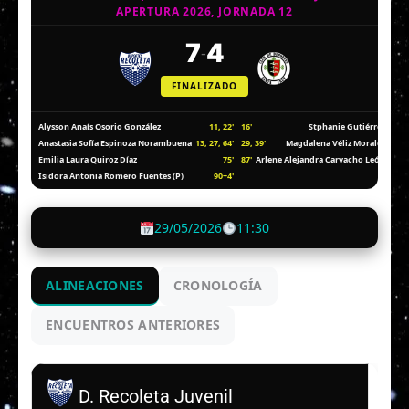
APERTURA 2026, JORNADA 12
7
4
-
FINALIZADO
11, 22'
16'
Alysson Anaís Osorio González
Stphanie Gutiérrez
13, 27, 64'
29, 39'
Anastasia Sofía Espinoza Norambuena
Magdalena Véliz Morales
75'
87'
Emilia Laura Quiroz Díaz
Arlene Alejandra Carvacho León
90+4'
Isidora Antonia Romero Fuentes (P)
29/05/2026
11:30
ALINEACIONES
CRONOLOGÍA
ENCUENTROS ANTERIORES
D. Recoleta Juvenil