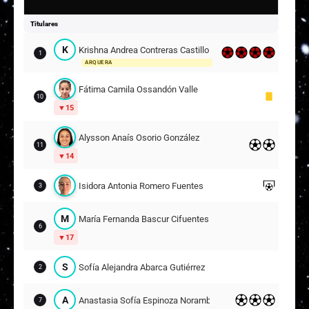
Titulares
K
Krishna Andrea Contreras Castillo
1
ARQUERA
Fátima Camila Ossandón Valle
10
15
Alysson Anaís Osorio González
11
14
Isidora Antonia Romero Fuentes
3
M
María Fernanda Bascur Cifuentes
6
17
S
Sofía Alejandra Abarca Gutiérrez
2
A
Anastasia Sofía Espinoza Norambuena
7