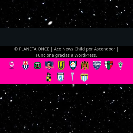
© PLANETA ONCE | Ace News Child por
Ascendoor
|
Funciona gracias a
WordPress
.
Optimized by Seraphinite Accelerator
Turns on site high speed to be attractive for people and search engines.