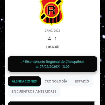
27/02/2026
4
-
1
Finalizado
📍 Bicentenario Regional de Chinquihue
📅 27/02/2026
🕒 13:00
ALINEACIONES
CRONOLOGÍA
ESTADIO
ENCUENTROS ANTERIORES