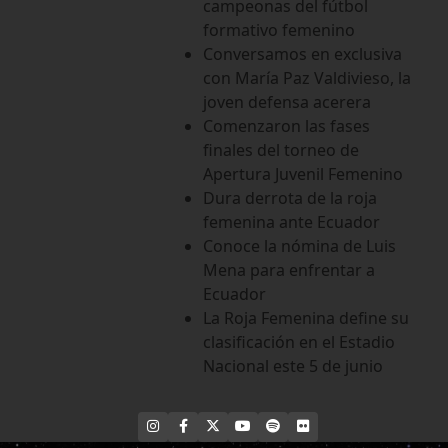
campeonas del fútbol
formativo femenino
Conversamos en exclusiva
con María Paz Valdivieso, la
joven defensa acerera
Comenzaron las fases
finales del torneo de
Apertura Juvenil Femenino
Dura derrota de la roja
femenina ante Ecuador
Conoce la nómina de Luis
Mena para enfrentar a
Ecuador
La Roja Femenina define su
clasificación en el Estadio
Nacional este 5 de junio
INSTAGRAM
FACEBOOK
X
YOUTUBE
SPOTIFY
FLICKR