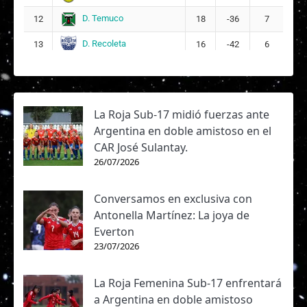
D. Temuco
12
18
-36
7
D. Recoleta
13
16
-42
6
La Roja Sub-17 midió fuerzas ante
Argentina en doble amistoso en el
CAR José Sulantay.
26/07/2026
Conversamos en exclusiva con
Antonella Martínez: La joya de
Everton
23/07/2026
La Roja Femenina Sub-17 enfrentará
a Argentina en doble amistoso