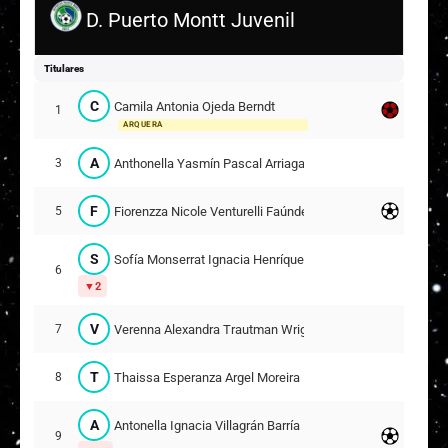
D. Puerto Montt Juvenil
Titulares
C
Camila Antonia Ojeda Berndt
1
ARQUERA
A
Anthonella Yasmín Pascal Arriagada
3
F
Fiorenzza Nicole Venturelli Faúndez
5
S
Sofía Monserrat Ignacia Henríquez Rivas
6
2
V
Verenna Alexandra Trautman Wrigge
7
T
Thaissa Esperanza Argel Moreira
8
A
Antonella Ignacia Villagrán Barría
9