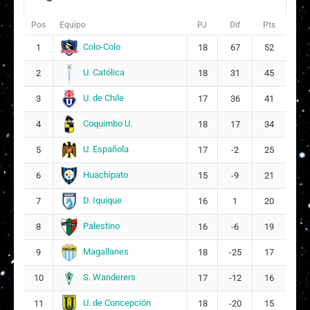
15
Pos
Equipo
PJ
Dif
Pts
F
Francisca Camila Masías Valdés
8
Colo-Colo
1
18
67
52
5
U. Católica
2
18
31
45
K
Krishna Ayleen Letelier Hernández
9
U. de Chile
3
17
36
41
2
Coquimbo U.
4
18
17
34
I
Isidora Catalina Suazo Contreras
12
U. Española
5
17
-2
25
P
Pascal Antonella Morales Bertoni
Huachipato
6
15
-9
21
16
7
D. Iquique
7
16
1
20
C
Catalina Ignacia Bardehle Acuña
17
Palestino
8
16
-6
19
13
Magallanes
9
18
-25
17
S. Wanderers
10
17
-12
16
U. de Concepción
11
18
-20
15