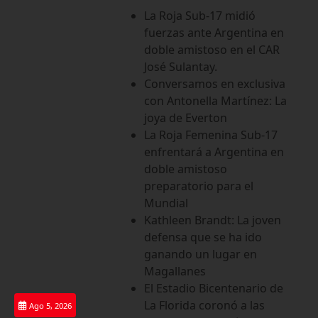
Saltar
La Roja Sub-17 midió
al
fuerzas ante Argentina en
contenido
doble amistoso en el CAR
José Sulantay.
Conversamos en exclusiva
con Antonella Martínez: La
joya de Everton
La Roja Femenina Sub-17
enfrentará a Argentina en
doble amistoso
preparatorio para el
Mundial
Kathleen Brandt: La joven
defensa que se ha ido
ganando un lugar en
Magallanes
El Estadio Bicentenario de
La Florida coronó a las
Ago 5, 2026