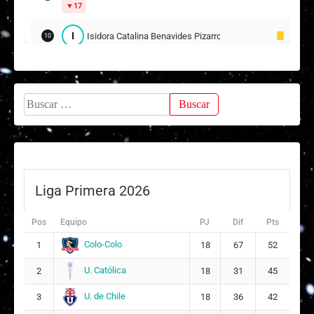
17
I
Isidora Catalina Benavides Pizarro
10
M
Martina Andrea Heredia Hernández
11
18
Buscar:
P
Pascal Antonella Morales Bertoni
16
Suplentes
I
Isidora Catalina Suazo Contreras
12
Liga Primera 2026
C
Constanza Belén Moya Gutiérrez
14
Pos
Equipo
PJ
Dif
Pts
5
Colo-Colo
1
18
67
52
M
Martina Anaís Guerrero Zúñiga
17
U. Católica
2
18
31
45
8
U. de Chile
3
18
36
42
K
Krishna Ayleen Letelier Hernández
18