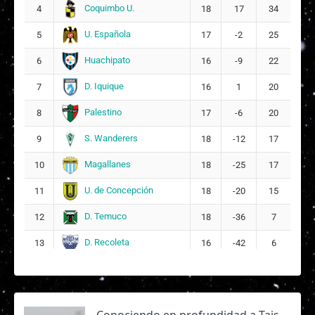
Coquimbo U.
4
11
18
17
34
U. Española
5
17
-2
25
F
Fernanda Virginia Luza Guzmán
19
Huachipato
6
16
-9
22
D. Iquique
7
16
1
20
Palestino
8
17
-6
20
S. Wanderers
9
18
-12
17
Magallanes
10
18
-25
17
U. de Concepción
11
18
-20
15
D. Temuco
12
18
-36
7
D. Recoleta
13
16
-42
6