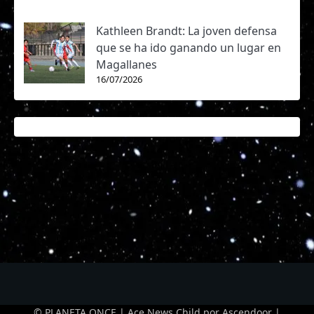
Kathleen Brandt: La joven defensa
que se ha ido ganando un lugar en
Magallanes
16/07/2026
© PLANETA ONCE | Ace News Child por
Ascendoor
|