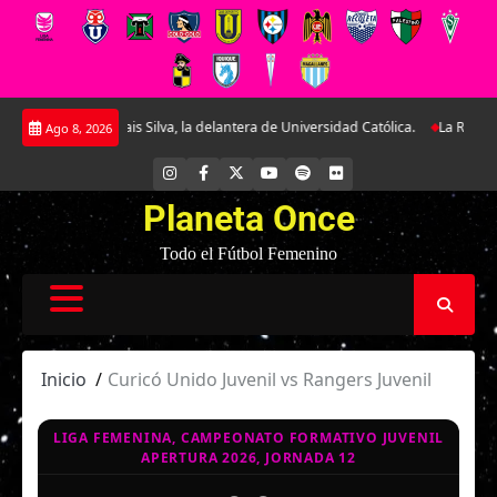
Saltar
dad a Tais Silva, la delantera de Universidad Católica.
La Roja Sub-17 midi
Ago 8, 2026
al
contenido
INSTAGRAM
FACEBOOK
X
YOUTUBE
SPOTIFY
FLICKR
Planeta Once
Todo el Fútbol Femenino
Inicio
Curicó Unido Juvenil vs Rangers Juvenil
LIGA FEMENINA, CAMPEONATO FORMATIVO JUVENIL
APERTURA 2026, JORNADA 12