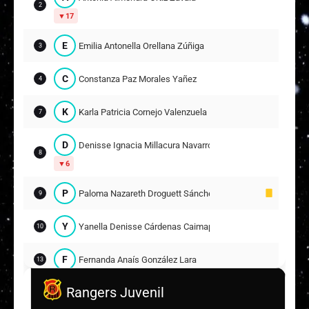
2
17
E
Emilia Antonella Orellana Zúñiga
3
C
Constanza Paz Morales Yañez
4
K
Karla Patricia Cornejo Valenzuela
7
D
Denisse Ignacia Millacura Navarro
8
6
P
Paloma Nazareth Droguett Sánchez
9
Y
Yanella Denisse Cárdenas Caimapu
10
F
Fernanda Anaís González Lara
13
Rangers Juvenil
M
Milen Ignacia Barahona Bravo
14