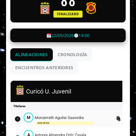
0
0
-
FINALIZADO
22/05/2026
14:00
ALINEACIONES
CRONOLOGÍA
ENCUENTROS ANTERIORES
Curicó U. Juvenil
Titulares
M
Monzerrath Aguilar Saavedra
1
ARQUERA
A
Antonia Almendra Ortíz Zavala