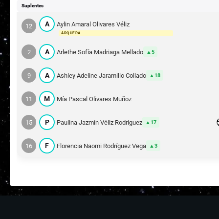
Suplentes
A
Aylin Amaral Olivares Véliz
12
ARQUERA
A
2
Arlethe Sofía Madriaga Mellado
5
A
9
Ashley Adeline Jaramillo Collado
18
M
11
Mía Pascal Olivares Muñoz
P
15
Paulina Jazmín Véliz Rodríguez
17
F
16
Florencia Naomi Rodríguez Vega
3