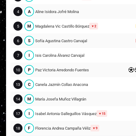
A
4
Aline Isidora Jofré Molina
M
5
Magdalena Vic Castillo Bórquez
2
S
6
Sofía Agustina Castro Carvajal
I
7
Isis Carolina Álvarez Carvajal
P
10
Paz Victoria Arredondo Fuentes
C
13
Canela Jazmín Collao Anacona
M
14
María Josefa Muñoz Villagrán
I
17
Isabel Antonia Galleguillos Vásquez
15
F
18
Florencia Andrea Campaña Véliz
9