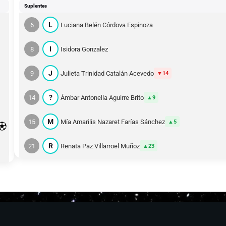
Suplentes
L
6
Luciana Belén Córdova Espinoza
I
8
Isidora Gonzalez
J
9
Julieta Trinidad Catalán Acevedo
14
?
14
Ámbar Antonella Aguirre Brito
9
M
15
Mía Amarilis Nazaret Farías Sánchez
5
R
21
Renata Paz Villarroel Muñoz
23