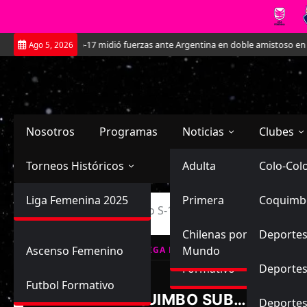
Saltar
La Roja Sub-17 midió fuerzas ante Argentina en doble amistoso en el CAR 
Ago 5, 2026
al
contenido
Nosotros
Programas
Noticias
Clubes
Torneos Históricos
Selección Chilena
Adulta
Primera
Colo-Col
Primera División
Liga Femenina 2025
Sub-20
Futbol Nacional
Primera
Coquimb
Ascenso
Inicio
Coquimbo Unido S-16 vs Trasandino S-16
Femenina
Sub-17
Ascenso
Futbol Internacional
Chilenas por el
Deportes
Ascenso Femenino
Mundo
LIGA FEMENINA, CAMPEONATO FOR
Formativo
Deportes
Futbol Formativo
COQUIMBO SUB16
Deporte