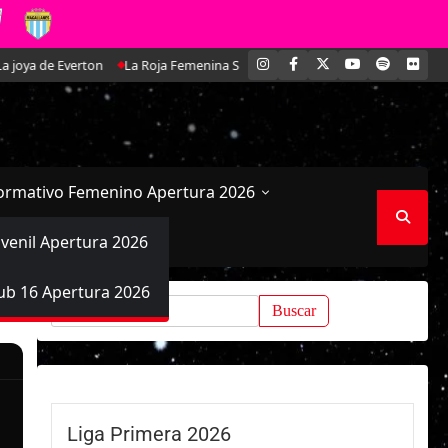
INSTAGRAM
FACEBOOK
X
YOUTUBE
SPOTIFY
FLI
 de Everton
La Roja Femenina Sub-17 enfrentará a Argentina en doble am
ormativo Femenino Apertura 2026
uvenil Apertura 2026
ub 16 Apertura 2026
Buscar:
Liga Primera 2026