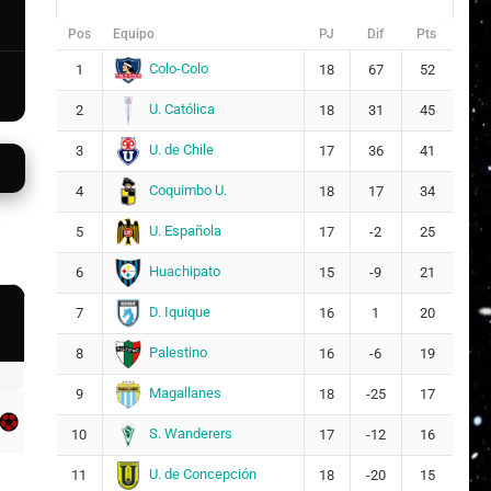
Pos
Equipo
PJ
Dif
Pts
Colo-Colo
1
18
67
52
U. Católica
2
18
31
45
U. de Chile
3
17
36
41
Coquimbo U.
4
18
17
34
U. Española
5
17
-2
25
Huachipato
6
15
-9
21
D. Iquique
7
16
1
20
Palestino
8
16
-6
19
Magallanes
9
18
-25
17
S. Wanderers
10
17
-12
16
U. de Concepción
11
18
-20
15