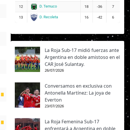
D. Temuco
12
18
-36
7
D. Recoleta
13
16
-42
6
La Roja Sub-17 midió fuerzas ante
Argentina en doble amistoso en el
CAR José Sulantay.
26/07/2026
Conversamos en exclusiva con
Antonella Martínez: La joya de
Everton
23/07/2026
La Roja Femenina Sub-17
enfrentará a Argentina en doble