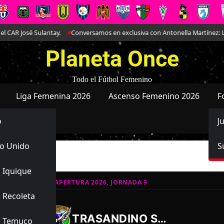
José Sulantay.
Conversamos en exclusiva con Antonella Martínez: La joya
Planeta Once
Todo el Fútbol Femenino
Liga Femenina 2026
Ascenso Femenino 2026
F
o
J
o Unido
S
 Iquique
MATIVO SUB-16 APERTURA 2026, JORNADA 9
 Recoleta
3
0
-
TRASANDINO SUB16
s Temuco