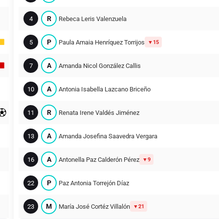
R
4
Rebeca Leris Valenzuela
P
5
Paula Amaia Henríquez Torrijos
15
A
7
Amanda Nicol González Callis
A
10
Antonia Isabella Lazcano Briceño
R
11
Renata Irene Valdés Jiménez
A
13
Amanda Josefina Saavedra Vergara
A
16
Antonella Paz Calderón Pérez
9
P
22
Paz Antonia Torrejón Díaz
M
23
María José Cortéz Villalón
21