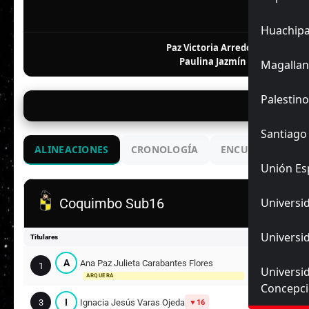
F
Huachip
Paz Victoria Arredondo Fuentes
Paulina Jazmín Véliz Rodrígu
Magallan
Palestino
26/
Santiago
ALINEACIONES
CRONOLOGÍA
ENCUENTROS ANT
Unión Es
Universid
Coquimbo Sub16
Universid
Titulares
A
Ana Paz Julieta Carabantes Flores
1
Universi
ARQUERA
Concepc
I
3
Ignacia Jesús Varas Ojeda
16