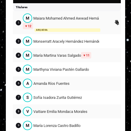
J
Julieta Trinidad Catalán Acevedo
11
Titulares
Suplentes
M
Maiara Mohamed Ahmed Awwad Hernández
M
Mía Amarilis Nazaret Farías Sánchez
13
1
12
ARQUERA
E
Emilia Constanza Lobos Lobos
14
M
Monserratt Aracely Hernández Hernández
2
S
Sofía Ignacia Álvarez Vega
15
M
María Martina Varas Salgado
11
4
�
Ámbar Antonella Aguirre Brito
8
16
M
Marthyna Viviana Pastén Gallardo
5
A
Antonia Paz Chacón Rives
10
21
A
Amanda Ríos Fuentes
6
S
Sofía Isadora Zurita Gutiérrez
7
V
Vaitiare Emilia Mondaca Morales
8
M
María Lorenza Castro Badillo
9