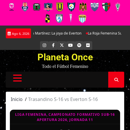
Saltar
on Antonella Martínez: La joya de Everton
La Roja Femenina Sub-17 enfren
Ago 6, 2026
al
contenido
INSTAGRAM
FACEBOOK
X
YOUTUBE
SPOTIFY
FLICKR
Planeta Once
Todo el Fútbol Femenino
Inicio
Trasandino S-16 vs Everton S-16
LIGA FEMENINA, CAMPEONATO FORMATIVO SUB-16
APERTURA 2026, JORNADA 11