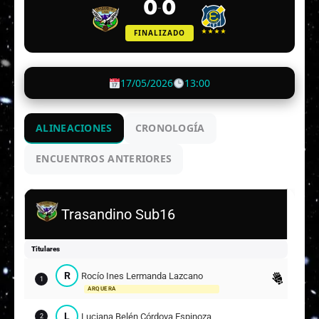
0
0
-
FINALIZADO
17/05/2026
13:00
ALINEACIONES
CRONOLOGÍA
ENCUENTROS ANTERIORES
Trasandino Sub16
Titulares
R
Rocío Ines Lermanda Lazcano
1
ARQUERA
L
Luciana Belén Córdova Espinoza
2