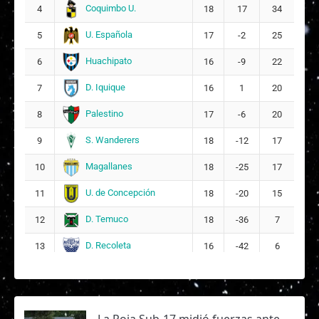
Coquimbo U.
4
18
17
34
I
Isidora Antonia Lucero Ramos
16
U. Española
5
17
-2
25
Huachipato
6
16
-9
22
D. Iquique
7
16
1
20
Palestino
8
17
-6
20
S. Wanderers
9
18
-12
17
Magallanes
10
18
-25
17
U. de Concepción
11
18
-20
15
D. Temuco
12
18
-36
7
D. Recoleta
13
16
-42
6