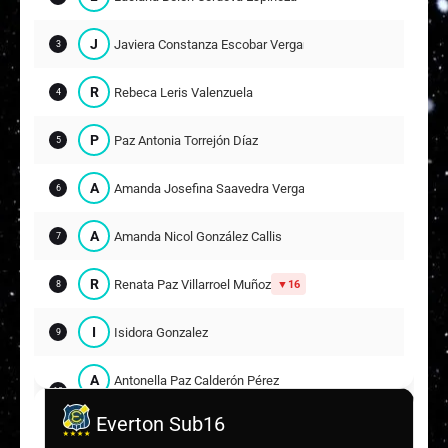
J
Javiera Constanza Escobar Vergara
3
R
Rebeca Leris Valenzuela
4
P
Paz Antonia Torrejón Díaz
5
A
Amanda Josefina Saavedra Vergara
6
A
Amanda Nicol González Callis
7
R
Renata Paz Villarroel Muñoz
16
8
I
Isidora Gonzalez
9
A
Antonella Paz Calderón Pérez
10
21
Everton Sub16