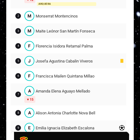
ARQUERA
M
Monserrat Montencinos
2
M
Maite Leónor San Martín Fonseca
3
F
Florencia Isidora Retamal Palma
4
J
Josefa Agustina Cabalin Viveros
5
F
Francisca Mailen Quintana Millao
6
A
Amanda Elena Aguayo Mellado
7
15
A
Alison Antonia Charlotte Nova Bello
8
E
Emilia Ignacia Elizabeth Escalona Torres
9