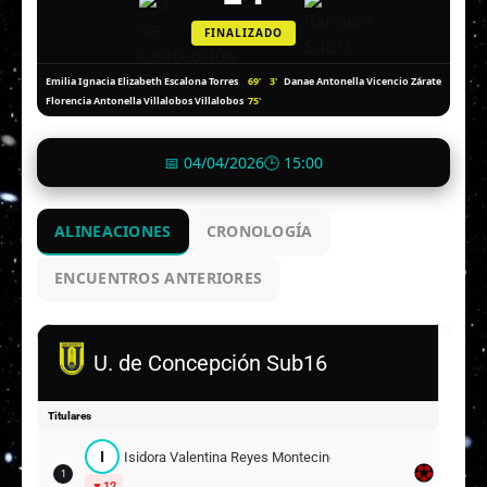
FINALIZADO
69'
3'
Emilia Ignacia Elizabeth Escalona Torres
Danae Antonella Vicencio Zárate
75'
Florencia Antonella Villalobos Villalobos
📅 04/04/2026
🕒 15:00
ALINEACIONES
CRONOLOGÍA
ENCUENTROS ANTERIORES
U. de Concepción Sub16
Titulares
I
Isidora Valentina Reyes Montecinos
1
12