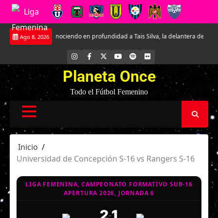
Saltar
Conociendo en profundidad a Tais Silva, la delantera de Universidad Cat
Ago 8, 2026
al
contenido
INSTAGRAM
FACEBOOK
X
YOUTUBE
SPOTIFY
FLICKR
Planeta Once
Todo el Fútbol Femenino
Inicio
Universidad de Concepción S-16 vs Rangers S-16
LIGA FEMENINA, CAMPEONATO FORMATIVO SUB-16
APERTURA 2026, JORNADA 6
2
1
-