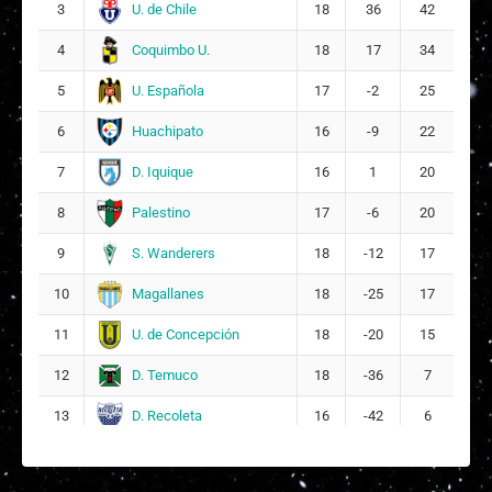
U. de Chile
3
18
36
42
Coquimbo U.
4
18
17
34
U. Española
5
17
-2
25
Huachipato
6
16
-9
22
D. Iquique
7
16
1
20
Palestino
8
17
-6
20
S. Wanderers
9
18
-12
17
Magallanes
10
18
-25
17
U. de Concepción
11
18
-20
15
D. Temuco
12
18
-36
7
D. Recoleta
13
16
-42
6