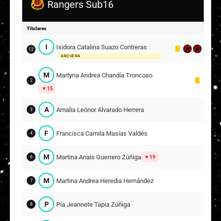
Rangers Sub16
T
Trinidad Patricia Haddad Jara
10
14
Titulares
F
Florencia Antonella Villalobos Villalobos
11
I
Isidora Catalina Suazo Contreras
12
ARQUERA
Suplentes
M
Martyna Andrea Chandía Troncoso
M
Matilda Ignacia Escobar González
2
12
15
1
ARQUERA
A
Amalia Leónor Alvarado Herrera
3
R
Renata Ignacia Valenzuela Yáñez
13
F
Francisca Camila Masías Valdés
4
V
Valentina Millaray Jara Valencia
14
10
M
Martina Anaís Guerrero Zúñiga
19
6
I
Isidora León Poblete Sepúlveda
15
M
Martina Andrea Heredia Hernández
7
7
P
Pía Jeannete Tapia Zúñiga
8
A
Amelia Paz Gómez Jeria
16