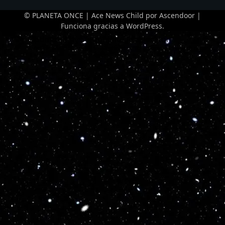
© PLANETA ONCE | Ace News Child por
Ascendoor
|
Funciona gracias a
WordPress
.
Optimized by Seraphinite Accelerator
Turns on site high speed to be attractive for people and search engines.