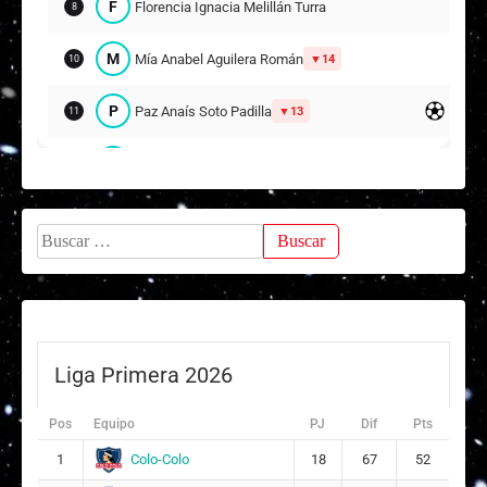
F
Florencia Ignacia Melillán Turra
8
M
Mía Anabel Aguilera Román
14
10
P
Paz Anaís Soto Padilla
13
11
V
Violeta Paz García González
16
17
J
Javiera Alondra Chávez Oporto
18
Buscar:
Suplentes
S
Sofía Belén Flores Escalona
12
ARQUERA
V
Valentina Guzmán Parra
5
Liga Primera 2026
C
Camila Fernanda Riquelme Alarcón
Pos
Equipo
PJ
Dif
Pts
9
7
Colo-Colo
1
18
67
52
M