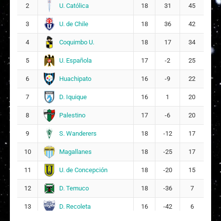
Monserrat Antonia Águila Anfossi
U. Católica
2
18
31
45
13
11
U. de Chile
3
18
36
42
F
Francisca Antonia Bravo Solis
14
Coquimbo U.
4
18
17
34
10
U. Española
5
17
-2
25
M
Maite Isabella Mellado Ascencio
16
Huachipato
6
16
-9
22
17
D. Iquique
7
16
1
20
Palestino
8
17
-6
20
S. Wanderers
9
18
-12
17
Magallanes
10
18
-25
17
U. de Concepción
11
18
-20
15
D. Temuco
12
18
-36
7
D. Recoleta
13
16
-42
6