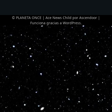
© PLANETA ONCE | Ace News Child por
Ascendoor
|
Funciona gracias a
WordPress
.
Optimized by Seraphinite Accelerator
Turns on site high speed to be attractive for people and search engines.