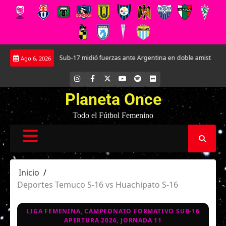
Saltar
La Roja Sub-17 midió fuerzas ante Argentina en doble amistoso en el CAR Jo
Ago 6, 2026
al
contenido
INSTAGRAM
FACEBOOK
X
YOUTUBE
SPOTIFY
FLICKR
Planeta Once
Todo el Fútbol Femenino
Inicio
Deportes Temuco S-16 vs Huachipato S-16
LIGA FEMENINA, CAMPEONATO FORMATIVO SUB-16
APERTURA 2026, JORNADA 11