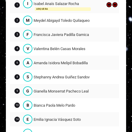
I
Isabel Anaís Salazar Rocha
1
ARQUERA
M
Meydel Abigayd Toledo Quilaqueo
2
F
Francisca Javiera Padilla Garnica
3
V
Valentina Belén Casas Morales
4
A
Amanda Isidora Melipil Bobadilla
6
S
Stephanny Andrea Guiñez Sandoval
8
G
Gianella Monserrat Pacheco Leal
9
B
Bianca Paola Melo Pardo
10
E
Emilia Ignacia Vásquez Soto
14