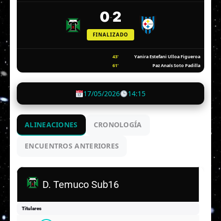
0
2
-
FINALIZADO
43'
Yanira Estefani Ulloa Figueroa
61'
Paz Anaís Soto Padilla
17/05/2026
14:15
ALINEACIONES
CRONOLOGÍA
ENCUENTROS ANTERIORES
D. Temuco Sub16
Titulares