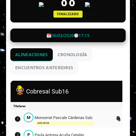
0
0
-
FINALIZADO
06/03/2026
17:15
ALINEACIONES
CRONOLOGÍA
ENCUENTROS ANTERIORES
Cobresal Sub16
Titulares
M
Monserrat Pascale Cárdenas Salas
1
ARQUERA
P
Paula Antonia Acuña Catalán
2