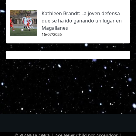
Kathleen Brandt: La joven defensa
que se ha ido ganando un lugar en
Magallanes
16/07/2026
© PLANETA ONCE | Ace News Child por
Ascendoor
|