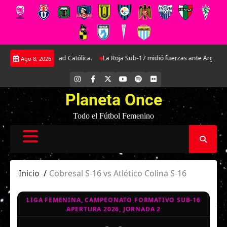
Saltar
 de Universidad Católica.
La Roja Sub-17 midió fuerzas ante Argentina en do
Ago 8, 2026
al
contenido
INSTAGRAM
FACEBOOK
X
YOUTUBE
SPOTIFY
FLICKR
Planeta Once
Todo el Fútbol Femenino
Inicio
Cobresal S-16 vs Atlético Colina S-16
LIGA FEMENINA, CAMPEONATO FORMATIVO SUB-16
APERTURA 2026, JORNADA 2