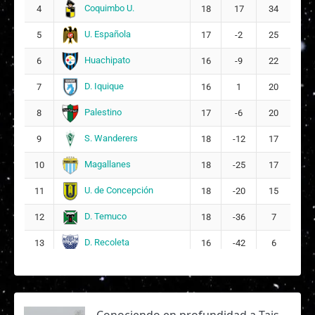
Coquimbo U.
4
18
17
34
U. Española
5
17
-2
25
Huachipato
6
16
-9
22
D. Iquique
7
16
1
20
Palestino
8
17
-6
20
S. Wanderers
9
18
-12
17
Magallanes
10
18
-25
17
U. de Concepción
11
18
-20
15
D. Temuco
12
18
-36
7
D. Recoleta
13
16
-42
6