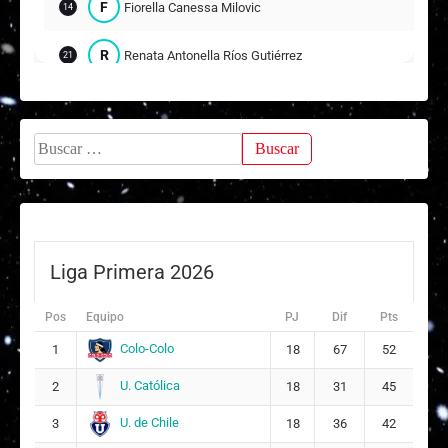
F
Fiorella Canessa Milovic
14
R
Renata Antonella Ríos Gutiérrez
21
B
Bárbara Sofía Rebolledo Arancibia
24
Buscar:
Suplentes
A
Aracely Aitiara Suárez Órdenes
15
M
Matilde Ester Mora Jorquera
16
Liga Primera 2026
E
Emilia Antonia Salinas Naranji
20
Pos
Equipo
PJ
Dif
Pts
Colo-Colo
1
18
67
52
U. Católica
2
18
31
45
U. de Chile
3
18
36
42