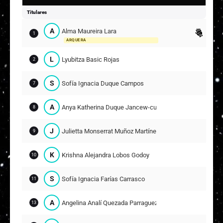
Suplentes
Titulares
E
Emilia Eugenia Benavides Providell
A
Alma Maureira Lara
12
1
ARQUERA
ARQUERA
M
Maura Ariana Venegas Labra
10
L
Lyubitza Basic Rojas
2
R
Renata Stephanía González Pablaza
13
S
Sofía Ignacia Duque Campos
7
A
Antonia Jesús Cid Estay
19
A
Anya Katherina Duque Jancew-cudier
8
E
Emely del Mar Perdomo Palomar
20
J
Julietta Monserrat Muñoz Martínez
9
C
Christiane Ornella Tornería Valdés
22
K
Krishna Alejandra Lobos Godoy
10
S
Sofía Ignacia Farías Carrasco
11
A
Angelina Analí Quezada Parraguez
13