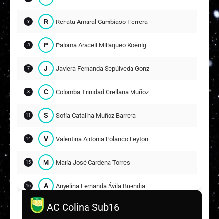
R
Renata Amaral Cambiaso Herrera
3
P
Paloma Araceli Millaqueo Koenig
5
J
Javiera Fernanda Sepúlveda González
7
C
Colomba Trinidad Orellana Muñoz
8
S
Sofía Catalina Muñoz Barrera
11
V
Valentina Antonia Polanco Leyton
14
M
María José Cardena Torres
15
A
Anyelina Fernanda Ávila Buendia
16
AC Colina Sub16
E
Emily Michelle Oyola Chung
18