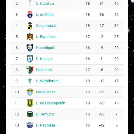
U. Católica
2
18
31
45
R
Rosa del Carmen Hernández Ibarra
U. de Chile
3
18
36
42
6
16
Coquimbo U.
4
18
17
34
M
Maura Ariana Venegas Labra
U. Española
5
17
-2
25
10
22
Huachipato
6
16
-9
22
R
Renata Amaral Cambiaso Herrera
17
D. Iquique
7
16
1
20
8
Palestino
8
17
-6
20
E
Emely del Mar Perdomo Palomar
20
S. Wanderers
9
18
-12
17
2
Magallanes
10
18
-25
17
U. de Concepción
11
18
-20
15
D. Temuco
12
18
-36
7
D. Recoleta
13
16
-42
6