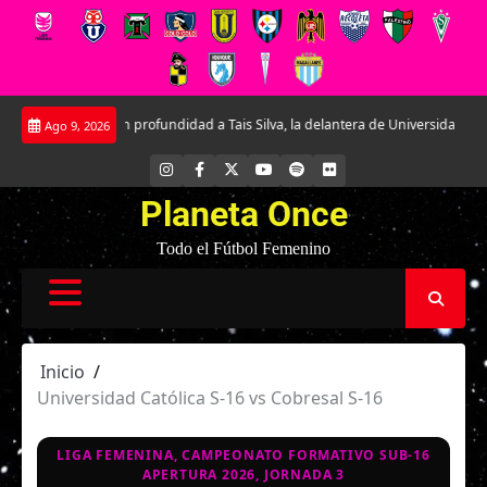
Saltar
iendo en profundidad a Tais Silva, la delantera de Universidad Católica.
La
Ago 9, 2026
al
contenido
INSTAGRAM
FACEBOOK
X
YOUTUBE
SPOTIFY
FLICKR
Planeta Once
Todo el Fútbol Femenino
Inicio
Universidad Católica S-16 vs Cobresal S-16
LIGA FEMENINA, CAMPEONATO FORMATIVO SUB-16
APERTURA 2026, JORNADA 3