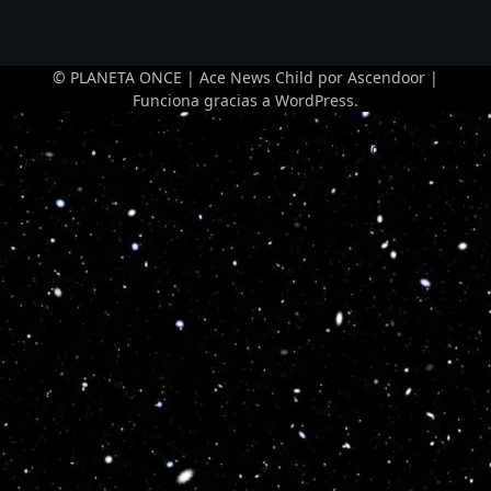
© PLANETA ONCE | Ace News Child por
Ascendoor
|
Funciona gracias a
WordPress
.
Optimized by Seraphinite Accelerator
Turns on site high speed to be attractive for people and search engines.