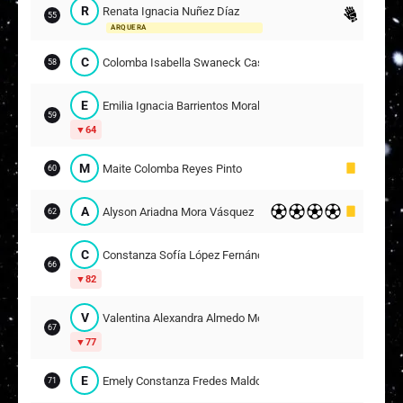
R
Renata Ignacia Nuñez Díaz
55
ARQUERA
C
Colomba Isabella Swaneck Castro
58
E
Emilia Ignacia Barrientos Morales
59
64
M
Maite Colomba Reyes Pinto
60
A
Alyson Ariadna Mora Vásquez
62
C
Constanza Sofía López Fernández
66
82
V
Valentina Alexandra Almedo Morillo
67
77
E
Emely Constanza Fredes Maldonado
71