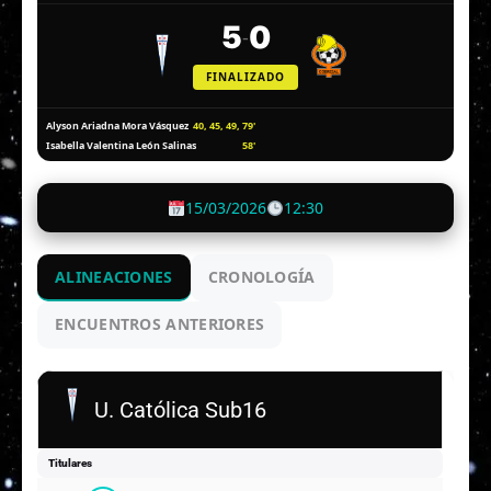
5
0
-
FINALIZADO
40, 45, 49, 79'
Alyson Ariadna Mora Vásquez
58'
Isabella Valentina León Salinas
15/03/2026
12:30
ALINEACIONES
CRONOLOGÍA
ENCUENTROS ANTERIORES
U. Católica Sub16
Titulares