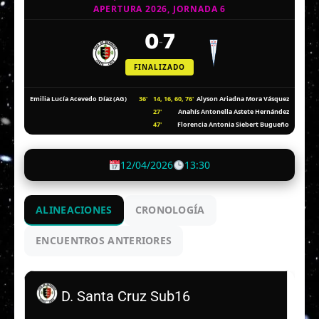
APERTURA 2026, JORNADA 6
0
7
-
FINALIZADO
36'
14, 16, 60, 76'
Emilia Lucía Acevedo Díaz (AG)
Alyson Ariadna Mora Vásquez
27'
Anahís Antonella Astete Hernández
47'
Florencia Antonia Siebert Bugueño
12/04/2026
13:30
ALINEACIONES
CRONOLOGÍA
ENCUENTROS ANTERIORES
D. Santa Cruz Sub16