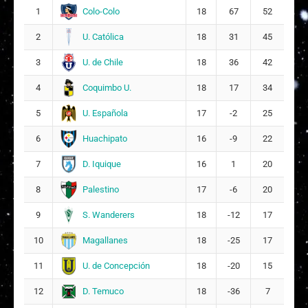
Colo-Colo
1
18
67
52
F
Florencia Ignacia Aliaga Toro
65
U. Católica
2
18
31
45
82
U. de Chile
3
18
36
42
E
Emely Constanza Fredes Maldonado
71
Coquimbo U.
4
18
17
34
E
Ema Cano Frías
76
78
U. Española
5
17
-2
25
Huachipato
6
16
-9
22
A
Antonia Trinidad Guerrero Stange
81
73
D. Iquique
7
16
1
20
Palestino
8
17
-6
20
S. Wanderers
9
18
-12
17
Magallanes
10
18
-25
17
U. de Concepción
11
18
-20
15
D. Temuco
12
18
-36
7