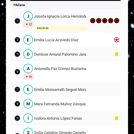
Titulares
J
Josefa Ignacia Lorca Hernández
1
12
ARQUERA
E
Emilia Lucía Acevedo Díaz
3
D
Denisse Amaral Palomino Jara
5
A
Antonella Paz Gómez Bustamante
6
16
E
Emilia Monserrath Seguel Morales
7
M
Mara Fernanda Muñoz Vásquez
8
I
Isidora Antonia López Farías
9
S
Sofía Catalina Olmedo Carreño