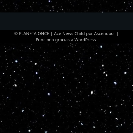
© PLANETA ONCE | Ace News Child por
Ascendoor
|
Funciona gracias a
WordPress
.
Optimized by Seraphinite Accelerator
Turns on site high speed to be attractive for people and search engines.