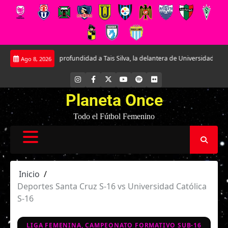
Saltar
iendo en profundidad a Tais Silva, la delantera de Universidad Católica.
La
Ago 8, 2026
al
contenido
INSTAGRAM
FACEBOOK
X
YOUTUBE
SPOTIFY
FLICKR
Planeta Once
Todo el Fútbol Femenino
Inicio
Deportes Santa Cruz S-16 vs Universidad Católica
S-16
LIGA FEMENINA, CAMPEONATO FORMATIVO SUB-16