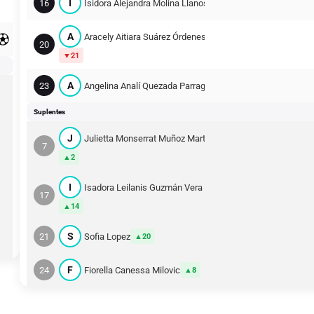
I
16
Isidora Alejandra Molina Llanos
A
Aracely Aitiara Suárez Órdenes
20
21
A
23
Angelina Analí Quezada Parraguez
Suplentes
J
Julietta Monserrat Muñoz Martínez
7
2
I
Isadora Leilanis Guzmán Vera
17
14
S
21
Sofia Lopez
20
F
24
Fiorella Canessa Milovic
8