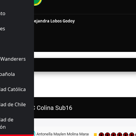
INALIZADO
ato
7, 70'
51'
Krishna Alejandra Lobos Godoy
7, 61'
es
32'
P)
72'
do
77'
to
 Wanderers
05/2026
18:15
pañola
ERIORES
ad Católica
ad de Chile
AC Colina Sub16
dad de
Titulares
ión
A
Antonella Maylen Molina Marambio
1