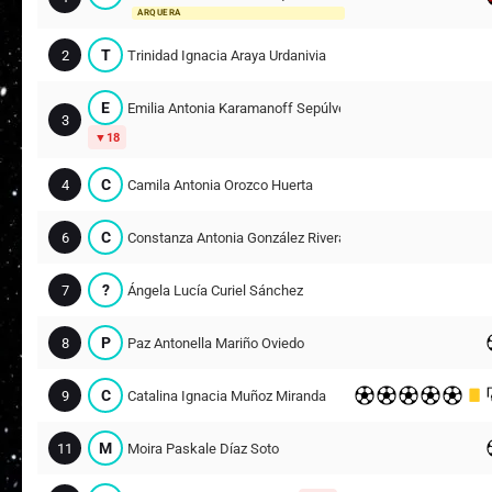
ARQUERA
T
2
Trinidad Ignacia Araya Urdanivia
E
Emilia Antonia Karamanoff Sepúlveda
3
18
C
4
Camila Antonia Orozco Huerta
C
6
Constanza Antonia González Rivera
?
7
Ángela Lucía Curiel Sánchez
P
8
Paz Antonella Mariño Oviedo
C
9
Catalina Ignacia Muñoz Miranda
M
11
Moira Paskale Díaz Soto