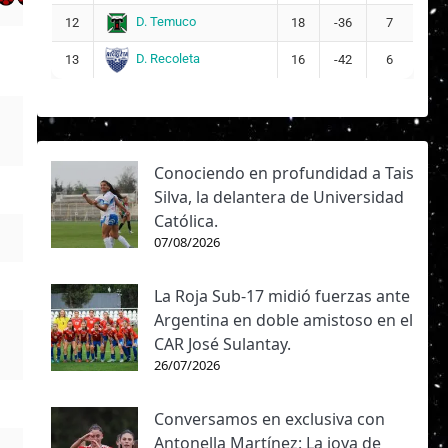
D. Temuco
12
18
-36
7
D. Recoleta
13
16
-42
6
Conociendo en profundidad a Tais
Silva, la delantera de Universidad
Católica.
07/08/2026
La Roja Sub-17 midió fuerzas ante
Argentina en doble amistoso en el
CAR José Sulantay.
26/07/2026
Conversamos en exclusiva con
Antonella Martínez: La joya de