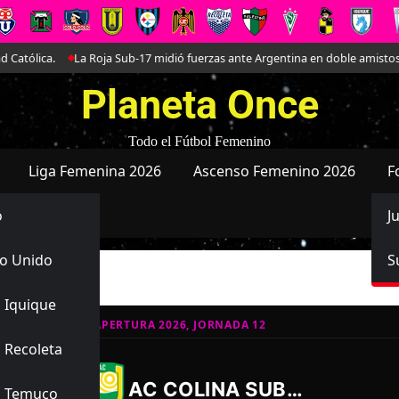
ólica.
La Roja Sub-17 midió fuerzas ante Argentina en doble amistoso en 
Planeta Once
Todo el Fútbol Femenino
Liga Femenina 2026
Ascenso Femenino 2026
F
o
J
o Unido
S
 Iquique
ATIVO SUB-16 APERTURA 2026, JORNADA 12
 Recoleta
10
1
-
AC COLINA SUB16
s Temuco