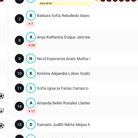
ARQUERA
B
Bárbara Sofía Rebolledo Arancibia
2
7
A
Anya Katherina Duque Jancew-cudier
8
24
N
9
Nicol Esperanza Anaís Muñoz Parra
K
10
Krishna Alejandra Lobos Godoy
S
11
Sofía Ignacia Farías Carrasco
A
Amanda Belén Rosales Llanten
14
17
D
15
Damaris Judith Nikita Mejias Molina