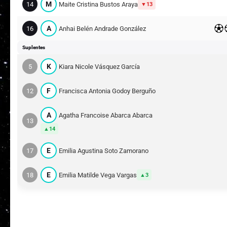
M
14
Maite Cristina Bustos Araya
13
A
16
Anhai Belén Andrade González
Suplentes
K
5
Kiara Nicole Vásquez García
F
12
Francisca Antonia Godoy Berguño
A
Agatha Francoise Abarca Abarca
13
14
E
17
Emilia Agustina Soto Zamorano
E
18
Emilia Matilde Vega Vargas
3