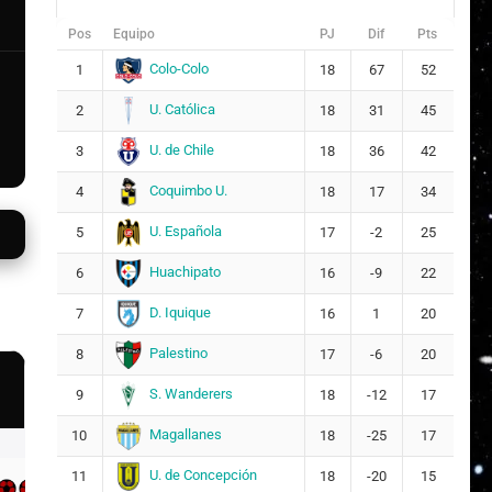
Pos
Equipo
PJ
Dif
Pts
Colo-Colo
1
18
67
52
U. Católica
2
18
31
45
U. de Chile
3
18
36
42
Coquimbo U.
4
18
17
34
U. Española
5
17
-2
25
Huachipato
6
16
-9
22
D. Iquique
7
16
1
20
Palestino
8
17
-6
20
S. Wanderers
9
18
-12
17
Magallanes
10
18
-25
17
U. de Concepción
11
18
-20
15