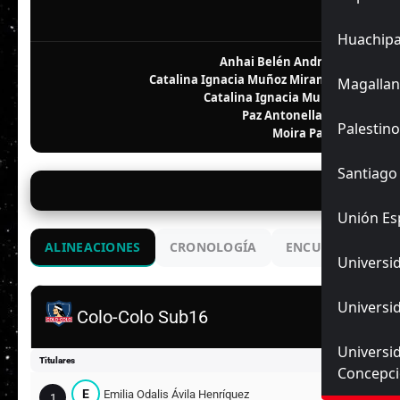
F
Huachip
Anhai Belén Andrade González
15, 19, 24, 5
Catalina Ignacia Muñoz Miranda
Magallan
Catalina Ignacia Muñoz Miranda (
Paz Antonella Mariño Ovie
Palestino
Moira Paskale Díaz So
Santiago
30/
Unión Es
ALINEACIONES
CRONOLOGÍA
ENCUENTROS ANT
Universid
Universid
Colo-Colo Sub16
Universi
Titulares
Concepc
E
Emilia Odalis Ávila Henríquez
1