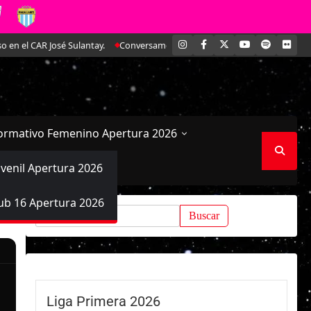
INSTAGRAM
FACEBOOK
X
YOUTUBE
SPOTIFY
FLI
el CAR José Sulantay.
Conversamos en exclusiva con Antonella Martínez: L
ormativo Femenino Apertura 2026
uvenil Apertura 2026
ub 16 Apertura 2026
Buscar:
Liga Primera 2026