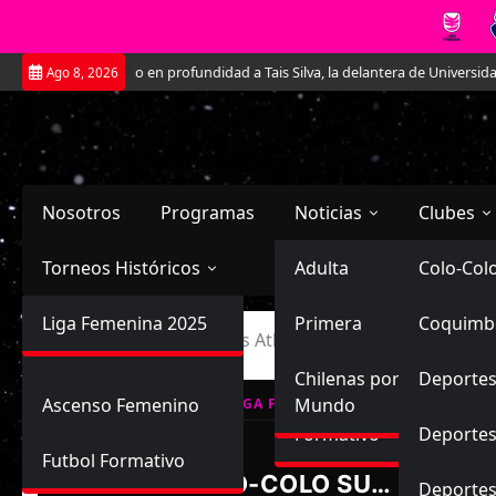
Saltar
Conociendo en profundidad a Tais Silva, la delantera de Universidad Cat
Ago 8, 2026
al
contenido
Nosotros
Programas
Noticias
Clubes
Torneos Históricos
Selección Chilena
Adulta
Primera
Colo-Col
Primera División
Liga Femenina 2025
Sub-20
Futbol Nacional
Primera
Coquimb
Ascenso
Inicio
Colo-Colo S-16 vs Atlético Colina S-16
Femenina
Sub-17
Ascenso
Futbol Internacional
Chilenas por el
Deportes
Ascenso Femenino
Mundo
LIGA FEMENINA, CAMPEONATO FORM
Formativo
Deportes
Futbol Formativo
COLO-COLO SUB16
Deporte