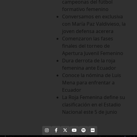
campeonas del fútbol
formativo femenino
Conversamos en exclusiva
con María Paz Valdivieso, la
joven defensa acerera
Comenzaron las fases
finales del torneo de
Apertura Juvenil Femenino
Dura derrota de la roja
femenina ante Ecuador
Conoce la nómina de Luis
Mena para enfrentar a
Ecuador
La Roja Femenina define su
clasificación en el Estadio
Nacional este 5 de junio
INSTAGRAM
FACEBOOK
X
YOUTUBE
SPOTIFY
FLICKR