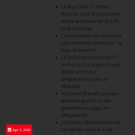
Saltar
La Roja Sub-17 midió
al
fuerzas ante Argentina en
contenido
doble amistoso en el CAR
José Sulantay.
Conversamos en exclusiva
con Antonella Martínez: La
joya de Everton
La Roja Femenina Sub-17
enfrentará a Argentina en
doble amistoso
preparatorio para el
Mundial
Kathleen Brandt: La joven
defensa que se ha ido
ganando un lugar en
Magallanes
El Estadio Bicentenario de
La Florida coronó a las
Ago 5, 2026