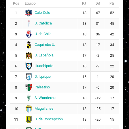
Pos
Equipo
PJ
Dif
Pts
F
Florencia Susana Belmar Rivera
14
Colo-Colo
1
18
67
52
Titulares
U. Católica
2
18
31
45
A
Anita María González Herrera
5
9
U. de Chile
3
18
36
42
Y
Yerezim Diana Jiménez Hidalgo
2
Coquimbo U.
4
18
17
34
U. Española
5
17
-2
25
F
Francisca Belén Latorre Araya
22
Huachipato
6
6
16
-9
22
Suplentes
D. Iquique
7
16
1
20
C
Carolina Macarena Maturana Castillo
12
Palestino
8
17
-6
20
ARQUERA
S. Wanderers
9
18
-12
17
D
Daniela Fernanda Cabrera Recabarren
6
Magallanes
10
18
-25
17
22
U. de Concepción
11
18
-20
15
Titulares