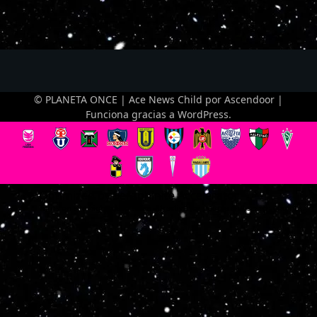
© PLANETA ONCE | Ace News Child por
Ascendoor
|
Funciona gracias a
WordPress
.
Optimized by Seraphinite Accelerator
Turns on site high speed to be attractive for people and search engines.