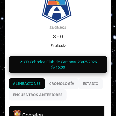
23/05/2026
3
-
0
Finalizado
📍 CD Cobreloa Club de Campo
📅 23/05/2026
🕒 16:00
ALINEACIONES
CRONOLOGÍA
ESTADIO
ENCUENTROS ANTERIORES
Cobreloa