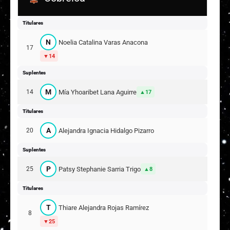
Titulares
N
Noelia Catalina Varas Anacona
17
14
Suplentes
M
Mía Yhoaribet Lana Aguirre
14
17
Titulares
A
Alejandra Ignacia Hidalgo Pizarro
20
Suplentes
P
Patsy Stephanie Sarria Trigo
25
8
Titulares
T
Thiare Alejandra Rojas Ramírez
8
25