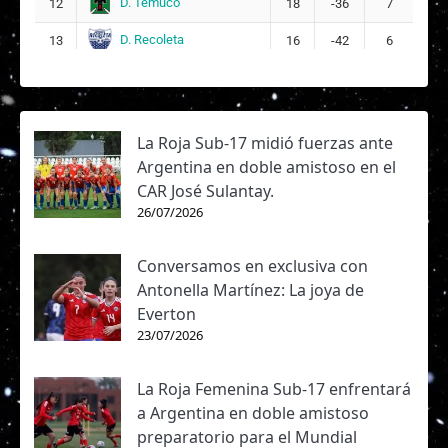
D. Temuco
L
12
18
-36
7
Linneth Raquel Silva Espinoza
21
D. Recoleta
13
16
-42
6
La Roja Sub-17 midió fuerzas ante
Argentina en doble amistoso en el
CAR José Sulantay.
26/07/2026
Conversamos en exclusiva con
Antonella Martínez: La joya de
Everton
23/07/2026
La Roja Femenina Sub-17 enfrentará
a Argentina en doble amistoso
preparatorio para el Mundial