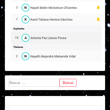
P
Paula Estefania Iriarte Torres
18
N
Nayeli Belén Mickelson Cifuentes
3
24
K
Karol Tatiana Herrera Sánchez
7
K
Karolayn Scarllett Gálvez Inostroza
6
Suplentes
G
Gloria Esperanza Naranjo Araya
8
A
Antonia Paz Llanos Povea
19
17
Titulares
V
Valentina Ignacia Bruna Lorca
14
N
Nayelli Alejandra Maluenda Vidal
2
15
Titulares
C
Camila Magdalena Fuentealba Ortíz
6
Y
Yamilet Macarena Araya Sarria
9
1
ARQUERA
Buscar:
A
Amanda Lee Manque Videla
10
P
Priscila Alejandra Hidalgo Torres
11
18