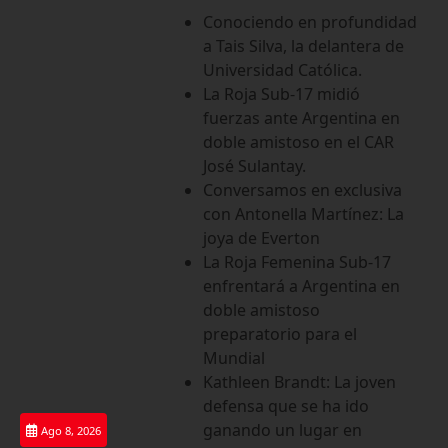
Saltar
Conociendo en profundidad
al
a Tais Silva, la delantera de
contenido
Universidad Católica.
La Roja Sub-17 midió
fuerzas ante Argentina en
doble amistoso en el CAR
José Sulantay.
Conversamos en exclusiva
con Antonella Martínez: La
joya de Everton
La Roja Femenina Sub-17
enfrentará a Argentina en
doble amistoso
preparatorio para el
Mundial
Kathleen Brandt: La joven
defensa que se ha ido
ganando un lugar en
Ago 8, 2026