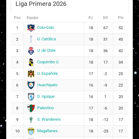
Liga Primera 2026
V
Valentina Paz Villalobos Sierra
13
Pos
Equipo
PJ
Dif
Pts
P
Paola Yessenia Araos Ahumada
14
Colo-Colo
1
18
67
52
S
Sara Daniela Pulecio Albarracin
16
U. Católica
2
18
31
45
8
U. de Chile
3
18
36
42
Suplentes
Coquimbo U.
4
18
17
34
Y
Yesenia Araceli Arenas Inostroza
18
U. Española
5
17
-2
25
11
Huachipato
6
16
-9
22
V
Valentina Paz Contreras Alfaro
8
16
D. Iquique
7
16
1
20
Palestino
8
17
-6
20
S. Wanderers
9
18
-12
17
Magallanes
10
18
-25
17