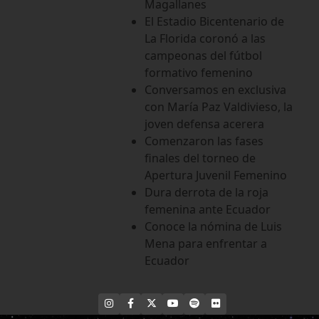
Magallanes
El Estadio Bicentenario de
La Florida coronó a las
campeonas del fútbol
formativo femenino
Conversamos en exclusiva
con María Paz Valdivieso, la
joven defensa acerera
Comenzaron las fases
finales del torneo de
Apertura Juvenil Femenino
Dura derrota de la roja
femenina ante Ecuador
Conoce la nómina de Luis
Mena para enfrentar a
Ecuador
INSTAGRAM
FACEBOOK
X
YOUTUBE
SPOTIFY
FLICKR