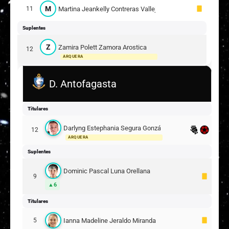
M
Martina Jeankelly Contreras Vallejos
11
Suplentes
Z
Zamira Polett Zamora Arostica
12
ARQUERA
Titulares
D. Antofagasta
R
Rocío Esperanza Carmona Arenas
13
Titulares
K
Katalina Pollet Aravena Rivera
20
Darlyng Estephania Segura González
12
Y
ARQUERA
Yaritza Andrea Naveas Rojas
5
Suplentes
R
Renata Antonia Cortéz Estrada
10
Dominic Pascal Luna Orellana
9
6
P
Pamela Francesca Acevedo González
15
Titulares
14
Suplentes
Ianna Madeline Jeraldo Miranda
5