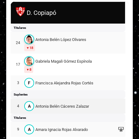
D. Copiapó
Titulares
Antonia Belén López Olivares
24
18
Gabriela Magali Gómez Espínola
17
8
F
Francisca Alejandra Rojas Cortés
3
Suplentes
A
Antonia Belén Cáceres Zalazar
4
Titulares
A
Amara Ignacia Rojas Alvarado
9