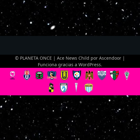
© PLANETA ONCE | Ace News Child por
Ascendoor
|
Funciona gracias a
WordPress
.
Optimized by Seraphinite Accelerator
Turns on site high speed to be attractive for people and search engines.