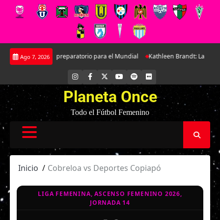
Saltar
le amistoso preparatorio para el Mundial
Kathleen Brandt: La joven defe
Ago 7, 2026
al
contenido
INSTAGRAM
FACEBOOK
X
YOUTUBE
SPOTIFY
FLICKR
Planeta Once
Todo el Fútbol Femenino
Inicio
Cobreloa vs Deportes Copiapó
LIGA FEMENINA, ASCENSO FEMENINO 2026,
JORNADA 14