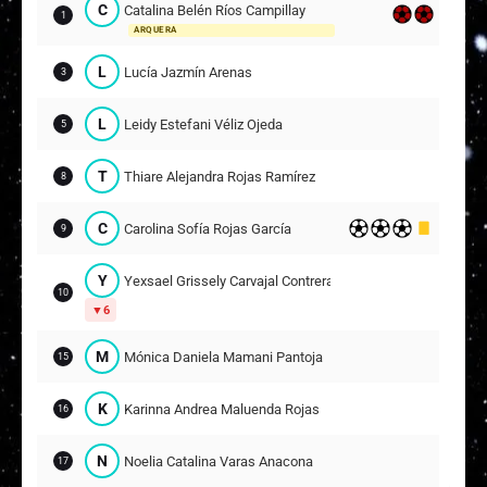
C
Catalina Belén Ríos Campillay
1
ARQUERA
L
Lucía Jazmín Arenas
3
L
Leidy Estefani Véliz Ojeda
5
T
Thiare Alejandra Rojas Ramírez
8
C
Carolina Sofía Rojas García
9
Y
Yexsael Grissely Carvajal Contreras
10
6
M
Mónica Daniela Mamani Pantoja
15
K
Karinna Andrea Maluenda Rojas
16
N
Noelia Catalina Varas Anacona
17