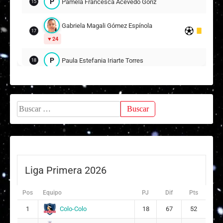
P
Pamela Francesca Acevedo González
15
Gabriela Magali Gómez Espínola
17
24
P
Paula Estefania Iriarte Torres
18
P
Priscilla Constanza Tapia Díaz
19
14
Buscar:
Suplentes
Z
Zamira Polett Zamora Arostica
12
ARQUERA
K
Karolayn Scarllett Gálvez Inostroza
6
Liga Primera 2026
G
Gloria Esperanza Naranjo Araya
8
Pos
Equipo
PJ
Dif
Pts
9
Colo-Colo
1
18
67
52
V
Valentina Ignacia Bruna Lorca