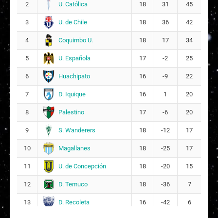
14
U. Católica
2
18
31
45
19
U. de Chile
3
18
36
42
Antonia Belén López Olivares
24
Coquimbo U.
4
18
17
34
17
U. Española
5
17
-2
25
Huachipato
6
16
-9
22
D. Iquique
7
16
1
20
Palestino
8
17
-6
20
S. Wanderers
9
18
-12
17
Magallanes
10
18
-25
17
U. de Concepción
11
18
-20
15
D. Temuco
12
18
-36
7
D. Recoleta
13
16
-42
6