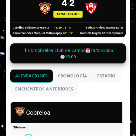
4
2
-
FINALIZADO
15, 69, 78'
6'
Carolina Sofía Rojas García
Yaritza Andrea Naveas Rojas
63'
12'
Carla Francisca Márquez Millaquipay
Gabriela Magali Gómez Espínola
CD Cobreloa Club de Campo
19/06/2026
15:00
ALINEACIONES
CRONOLOGÍA
ESTADIO
ENCUENTROS ANTERIORES
Cobreloa
Titulares