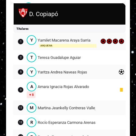
C
Carla Francisca Márquez Millaquipay
18
D. Copiapó
A
Alejandra Ignacia Hidalgo Pizarro
20
Titulares
4
Y
Yamilet Macarena Araya Sarria
Suplentes
1
ARQUERA
T
Tamara Belén Catalina Huerta Avendaño
12
T
Teresa Guadalupe Aguiar
ARQUERA
2
D
Daniela Alejandra González Bordones
2
Y
Yaritza Andrea Naveas Rojas
5
N
Nicole Yuliza González Bordones
A
Amara Ignacia Rojas Alvarado
4
9
20
8
M
María Magdalena Navarrete Navarrete
M
Martina Jeankelly Contreras Vallejos
6
11
10
R
Rocío Esperanza Carmona Arenas
13
J
Javiera Alexandra Cisternas Muñoz
7