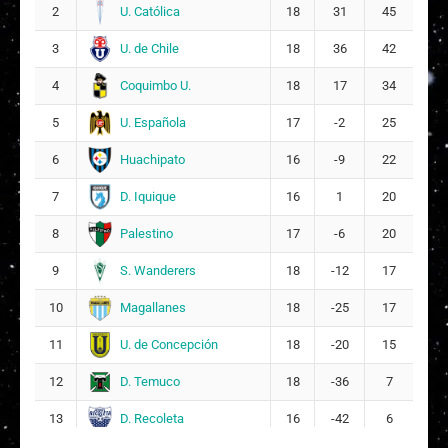
U. Católica
2
18
31
45
Fernanda Antonia Guerrero Atenas
13
8
U. de Chile
3
18
36
42
Coquimbo U.
4
18
17
34
C
Constanza Javiera Barraza González
15
2
U. Española
5
17
-2
25
E
Evelyn Andrea Carlos Gómez
Huachipato
6
16
7
-9
22
9
D. Iquique
7
16
1
20
S
Stefany Orozco Ruíz
17
3
Palestino
8
17
-6
20
S. Wanderers
9
18
-12
17
Magallanes
10
18
-25
17
U. de Concepción
11
18
-20
15
D. Temuco
12
18
-36
7
D. Recoleta
13
16
-42
6