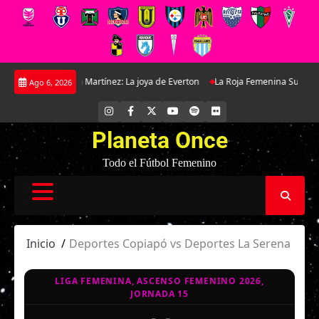
Saltar
on Antonella Martínez: La joya de Everton
La Roja Femenina Sub-17 enfren
Ago 6, 2026
al
contenido
INSTAGRAM
FACEBOOK
X
YOUTUBE
SPOTIFY
FLICKR
Planeta Once
Todo el Fútbol Femenino
Inicio
Deportes Copiapó vs Deportes La Serena
LIGA FEMENINA, ASCENSO FEMENINO 2026,
JORNADA 15