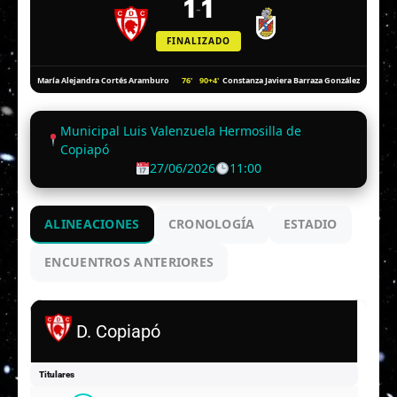
1
1
-
FINALIZADO
76'
90+4'
María Alejandra Cortés Aramburo
Constanza Javiera Barraza González
Municipal Luis Valenzuela Hermosilla de
Copiapó
27/06/2026
11:00
ALINEACIONES
CRONOLOGÍA
ESTADIO
ENCUENTROS ANTERIORES
D. Copiapó
Titulares