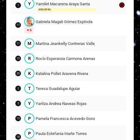
Y
Yamilet Macarena Araya Sarria
1
ARQUERA
Gabriela Magali Gómez Espínola
17
6
M
Martina Jeankelly Contreras Vallejos
11
R
Rocío Esperanza Carmona Arenas
13
K
Katalina Pollet Aravena Rivera
20
T
Teresa Guadalupe Aguiar
2
Y
Yaritza Andrea Naveas Rojas
5
P
Pamela Francesca Acevedo González
15
P
Paula Estefania Iriarte Torres
18