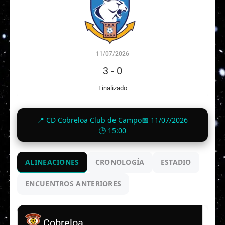
11/07/2026
3
-
0
Finalizado
📍 CD Cobreloa Club de Campo
📅 11/07/2026
🕒 15:00
ALINEACIONES
CRONOLOGÍA
ESTADIO
ENCUENTROS ANTERIORES
Cobreloa