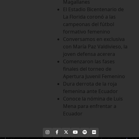
Magallanes
El Estadio Bicentenario de
La Florida coronó a las
campeonas del fútbol
formativo femenino
Conversamos en exclusiva
con María Paz Valdivieso, la
joven defensa acerera
Comenzaron las fases
finales del torneo de
Apertura Juvenil Femenino
Dura derrota de la roja
femenina ante Ecuador
Conoce la nómina de Luis
Mena para enfrentar a
Ecuador
INSTAGRAM
FACEBOOK
X
YOUTUBE
SPOTIFY
FLICKR