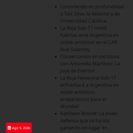
Saltar
Conociendo en profundidad
al
a Tais Silva, la delantera de
contenido
Universidad Católica.
La Roja Sub-17 midió
fuerzas ante Argentina en
doble amistoso en el CAR
José Sulantay.
Conversamos en exclusiva
con Antonella Martínez: La
joya de Everton
La Roja Femenina Sub-17
enfrentará a Argentina en
doble amistoso
preparatorio para el
Mundial
Kathleen Brandt: La joven
defensa que se ha ido
ganando un lugar en
Ago 9, 2026