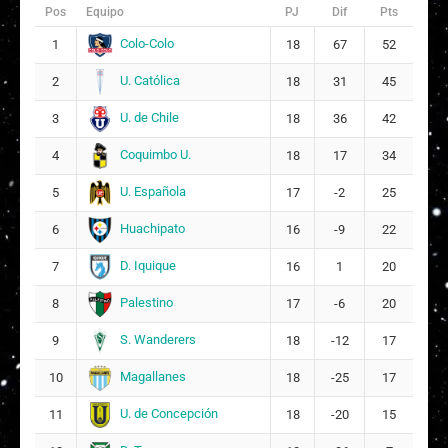
Pos
Equipo
PJ
Dif
Pts
B
Brenda Constanza Muriel García
15
Colo-Colo
1
18
67
52
9
U. Católica
2
18
31
45
Y
Yesenia Araceli Arenas Inostroza
18
U. de Chile
3
18
36
42
5
Coquimbo U.
4
18
17
34
A
Antonia Paz Llanos Povea
19
U. Española
5
17
-2
25
A
Allyson Lissethe Puelles Igoni
Huachipato
6
16
-9
22
20
10
D. Iquique
7
16
1
20
C
Constanza Monserrat Pimentel Zúñiga
21
Palestino
8
17
-6
20
6
S. Wanderers
9
18
-12
17
Magallanes
10
18
-25
17
U. de Concepción
11
18
-20
15