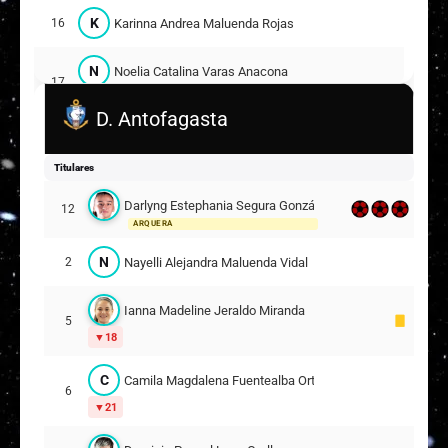
K
Karinna Andrea Maluenda Rojas
16
N
Noelia Catalina Varas Anacona
17
6
D. Antofagasta
C
Carla Francisca Márquez Millaquipay
18
Titulares
7
Darlyng Estephania Segura González
12
A
Alejandra Ignacia Hidalgo Pizarro
20
ARQUERA
Suplentes
N
Nayelli Alejandra Maluenda Vidal
2
D
Daniela Alejandra González Bordones
2
Ianna Madeline Jeraldo Miranda
15
5
18
M
María Magdalena Navarrete Navarrete
6
C
Camila Magdalena Fuentealba Ortíz
17
6
21
J
Javiera Alexandra Cisternas Muñoz
7