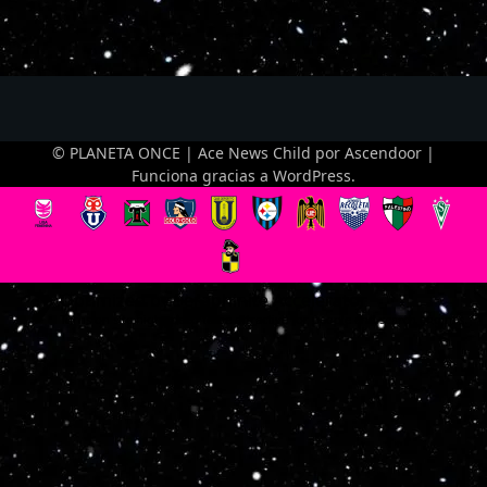
© PLANETA ONCE | Ace News Child por
Ascendoor
|
Funciona gracias a
WordPress
.
Optimized by Seraphinite Accelerator
Turns on site high speed to be attractive for people and search engines.