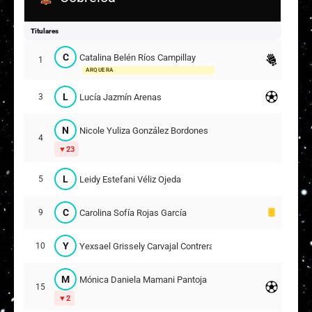
Titulares
C
Catalina Belén Ríos Campillay
1
ARQUERA
L
Lucía Jazmín Arenas
3
N
Nicole Yuliza González Bordones
4
23
L
Leidy Estefani Véliz Ojeda
5
C
Carolina Sofía Rojas García
9
Y
Yexsael Grissely Carvajal Contreras
10
M
Mónica Daniela Mamani Pantoja
15
2