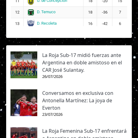
U. de Concepción
11
18
-20
15
D. Temuco
12
18
-36
7
D. Recoleta
13
16
-42
6
La Roja Sub-17 midió fuerzas ante
Argentina en doble amistoso en el
CAR José Sulantay.
26/07/2026
Conversamos en exclusiva con
Antonella Martínez: La joya de
Everton
23/07/2026
La Roja Femenina Sub-17 enfrentará