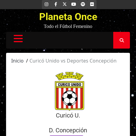
Saltar
INSTAGRAM
FACEBOOK
X
YOUTUBE
SPOTIFY
FLICKR
al
Planeta Once
contenido
Todo el Fútbol Femenino
Inicio
Curicó Unido vs Deportes Concepción
Curicó U.
D. Concepción