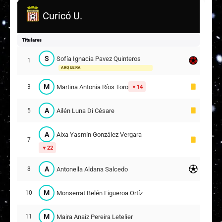
Curicó U.
Titulares
S
Sofía Ignacia Pavez Quinteros
1
ARQUERA
M
Martina Antonia Ríos Toro
3
14
A
Ailén Luna Di Césare
5
A
Aixa Yasmín González Vergara
7
22
A
Antonella Aldana Salcedo
8
M
Monserrat Belén Figueroa Ortíz
10
M
Maira Anaiz Pereira Letelier
11