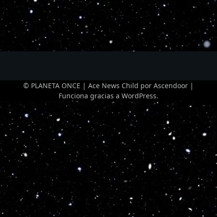
© PLANETA ONCE | Ace News Child por
Ascendoor
|
Funciona gracias a
WordPress
.
Optimized by Seraphinite Accelerator
Turns on site high speed to be attractive for people and search engines.