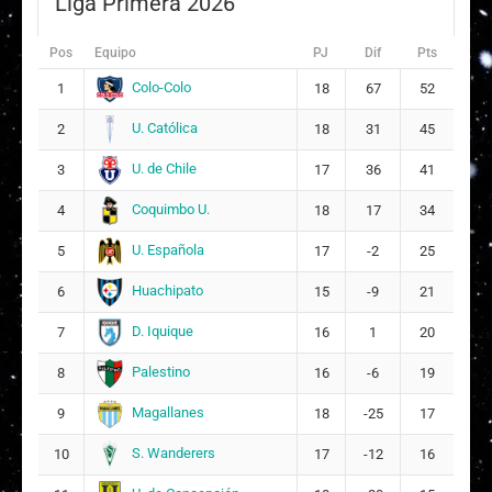
Liga Primera 2026
N
Nicole Alejandra Monrroy Morales
9
19
Pos
Equipo
PJ
Dif
Pts
C
Camila Guissela Cazor Bravo
12
Colo-Colo
1
18
67
52
ARQUERA
U. Católica
2
18
31
45
G
Gladys Arlin Esquivel Villanueva
14
U. de Chile
3
17
36
41
Coquimbo U.
4
18
17
34
F
Francisca Belén Sáez Soto
16
U. Española
5
17
-2
25
D
Damaris Sarai Arroyo Sanhueza
21
Huachipato
6
15
-9
21
Titulares
D. Iquique
7
16
1
20
Constanza Alondra Belén Muñoz Jiménez
13
Palestino
8
16
-6
19
Magallanes
9
18
-25
17
S. Wanderers
10
17
-12
16