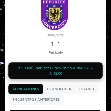
28/03/2026
1
-
1
Finalizado
📍 CD Raúl Narvaez Curicó Unido
📅 28/03/2026
🕒 12:00
ALINEACIONES
CRONOLOGÍA
ESTADIO
ENCUENTROS ANTERIORES