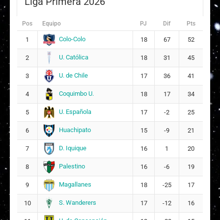
Liga Primera 2026
R
Rosita Gabriela Fuentes González
5
Pos
Equipo
PJ
Dif
Pts
Colo-Colo
1
18
67
52
S
Sofía Alejandra Valderrama Aliaga
10
21
U. Católica
2
18
31
45
U. de Chile
3
17
36
41
C
Camila Nazarena Alsina
16
9
Coquimbo U.
4
18
17
34
Titulares
U. Española
5
17
-2
25
Y
Yahel Anahis Saavedra Rivera
18
Huachipato
6
15
-9
21
D
Danela Nicoll Sepúlveda Vásquez
21
D. Iquique
7
16
1
20
10
Palestino
8
16
-6
19
A
Agustina Antonia Yamilet Medel Vera
12
Magallanes
9
18
-25
17
4
S. Wanderers
10
17
-12
16