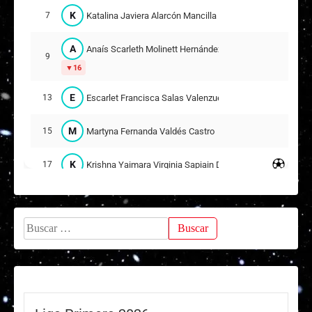
9
11
K
Katalina Javiera Alarcón Mancilla
7
F
Francisca Belén Sáez Soto
16
A
Anaís Scarleth Molinett Hernández
9
16
S
Scarlett Melissa Carocca Urbina
15
6
E
Escarlet Francisca Salas Valenzuela
13
F
Francesca Nocolett Cuadra Grandon
M
Martyna Fernanda Valdés Castro
24
15
10
K
Krishna Yaimara Virginia Sapiain Donoso
17
D
Deyse Eskarlett Aguilera Romero
20
24
Buscar:
Suplentes
P
Paula Andrea Sierra Lara
1
ARQUERA
A
Ana Victoria Morales Molina
4
12