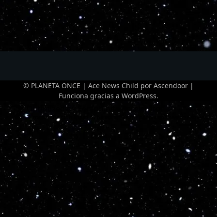
© PLANETA ONCE | Ace News Child por
Ascendoor
|
Funciona gracias a
WordPress
.
Optimized by Seraphinite Accelerator
Turns on site high speed to be attractive for people and search engines.