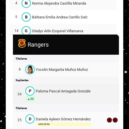
N
Norma Alejandra Castilla Miranda
4
B
Bárbara Emilia Andrea Carrillo Salcedo
5
G
Gladys Arlin Esquivel Villanueva
14
Rangers
Y
Yaremi Noriam Retamal Arriagada
17
Suplentes
Titulares
C
Camila Guissela Cazor Bravo
12
Yocelin Margarita Muñoz Muñoz
8
ARQUERA
Suplentes
E
Escarlet Angélica Fica Godoy
2
P
Paloma Pascal Arriagada González
Titulares
24
20
Y
Yanka Reniere Cáceres González
8
Titulares
Suplentes
D
Daniela Ayleen Gómez Hernández
25
ARQUERA
N
Nicole Alejandra Monrroy Morales