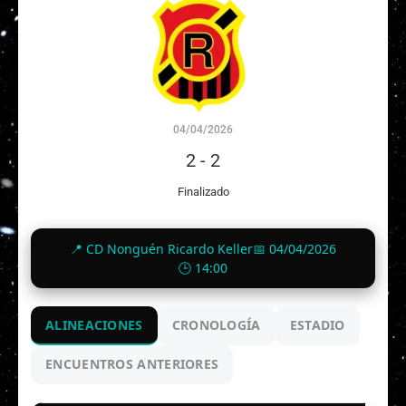
04/04/2026
2
-
2
Finalizado
📍 CD Nonguén Ricardo Keller
📅 04/04/2026
🕒 14:00
ALINEACIONES
CRONOLOGÍA
ESTADIO
ENCUENTROS ANTERIORES