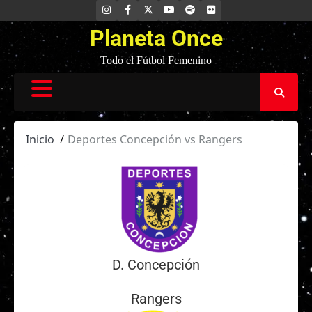
Saltar
INSTAGRAM
FACEBOOK
X
YOUTUBE
SPOTIFY
FLICKR
al
Planeta Once
contenido
Todo el Fútbol Femenino
Inicio
Deportes Concepción vs Rangers
D. Concepción
Rangers