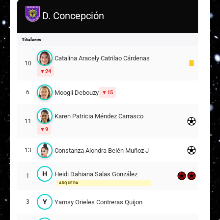
D. Concepción
Titulares
Catalina Aracely Catrilao Cárdenas
10
24
Moogli Debouzy
6
15
Karen Patricia Méndez Carrasco
11
9
Constanza Alondra Belén Muñoz Jiménez
13
H
Heidi Dahiana Salas González
1
ARQUERA
Y
Yamsy Orieles Contreras Quijon
3