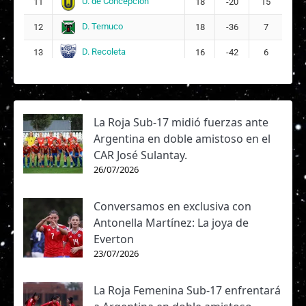
U. de Concepción
11
18
-20
15
D. Temuco
12
18
-36
7
D. Recoleta
13
16
-42
6
La Roja Sub-17 midió fuerzas ante
Argentina en doble amistoso en el
CAR José Sulantay.
26/07/2026
Conversamos en exclusiva con
Antonella Martínez: La joya de
Everton
23/07/2026
La Roja Femenina Sub-17 enfrentará