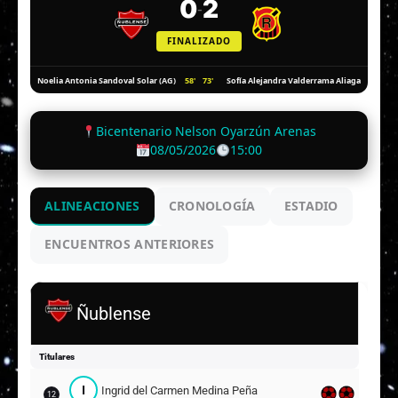
0
2
-
FINALIZADO
58'
73'
Noelia Antonia Sandoval Solar (AG)
Sofía Alejandra Valderrama Aliaga
Bicentenario Nelson Oyarzún Arenas
08/05/2026
15:00
ALINEACIONES
CRONOLOGÍA
ESTADIO
ENCUENTROS ANTERIORES
Ñublense
Titulares
I
Ingrid del Carmen Medina Peña
12