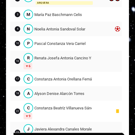
ARQUERA
M
María Paz Baschmann Celis
3
N
Noelia Antonia Sandoval Solar
4
P
Pascal Constanza Vera Carriel
10
R
Renata Josefa Antonia Cancino Yañez
16
6
C
Constanza Antonia Orellana Fernández
17
A
Alyson Denise Alarcón Torres
18
C
Constanza Beatríz Villanueva Sánchez
22
9
J
Javiera Alexandra Canales Morales
23