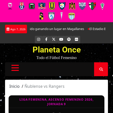
Saltar
nsa que se ha ido ganando un lugar en Magallanes
El Estadio Bicentenario
Ago 7, 2026
al
contenido
INSTAGRAM
FACEBOOK
X
YOUTUBE
SPOTIFY
FLICKR
Planeta Once
Todo el Fútbol Femenino
Inicio
Ñublense vs Rangers
LIGA FEMENINA, ASCENSO FEMENINO 2026,
JORNADA 9