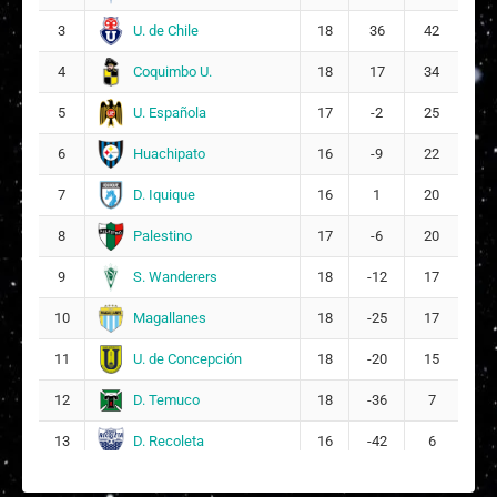
U. de Chile
3
18
36
42
Coquimbo U.
4
18
17
34
U. Española
5
17
-2
25
Huachipato
6
16
-9
22
D. Iquique
7
16
1
20
Palestino
8
17
-6
20
S. Wanderers
9
18
-12
17
Magallanes
10
18
-25
17
U. de Concepción
11
18
-20
15
D. Temuco
12
18
-36
7
D. Recoleta
13
16
-42
6