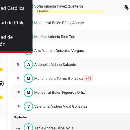
S
Sofía Ignacia Pavez Quinteros
ad Católica
1
ARQUERA
ad de Chile
M
2
Monserrat Belén Pérez Aponte
dad de
M
3
Martina Antonia Ríos Toro
ión
A
7
Aixa Yasmín González Vergara
A
8
Antonella Aldana Salcedo
M
9
Maite Isidora Torres González
18
M
10
Monserrat Belén Figueroa Ortíz
V
16
Valentina Andrea Vidal González
Suplentes
T
Tania Andrea Ulloa Ávila
12