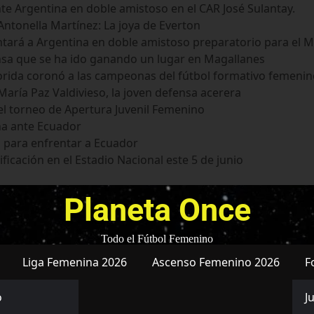
te Argentina en doble amistoso en el CAR José Sulantay.
ntonella Martínez: La joya de Everton
tará a Argentina en doble amistoso preparatorio para el M
nsa que se ha ido ganando un lugar en Magallanes
Florida coronó a las campeonas del fútbol formativo femeni
aría Paz Valdivieso, la joven defensa acerera
el torneo de Apertura Juvenil Femenino
na ante Ecuador
 para enfrentar a Ecuador
ficación en el Estadio Nacional este 5 de junio
Planeta Once
Todo el Fútbol Femenino
Liga Femenina 2026
Ascenso Femenino 2026
F
o
J