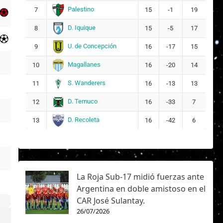
Palestino
7
15
-1
19
D. Iquique
8
15
-5
17
U. de Concepción
9
16
-17
15
Magallanes
10
16
-20
14
S. Wanderers
11
16
-13
13
D. Temuco
12
16
-33
7
D. Recoleta
13
16
-42
6
La Roja Sub-17 midió fuerzas ante
Argentina en doble amistoso en el
CAR José Sulantay.
26/07/2026