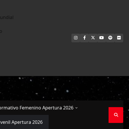
undial
no
INSTAGRAM
FACEBOOK
X
YOUTUBE
SPOTIFY
FLI
ormativo Femenino Apertura 2026
uvenil Apertura 2026