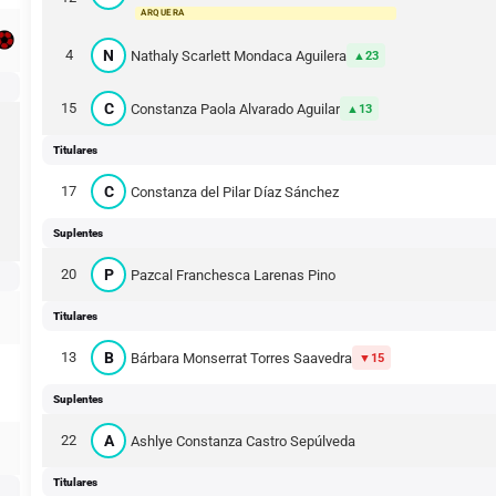
ARQUERA
N
4
Nathaly Scarlett Mondaca Aguilera
23
C
15
Constanza Paola Alvarado Aguilar
13
Titulares
C
17
Constanza del Pilar Díaz Sánchez
Suplentes
P
20
Pazcal Franchesca Larenas Pino
Titulares
B
13
Bárbara Monserrat Torres Saavedra
15
Suplentes
A
22
Ashlye Constanza Castro Sepúlveda
Titulares