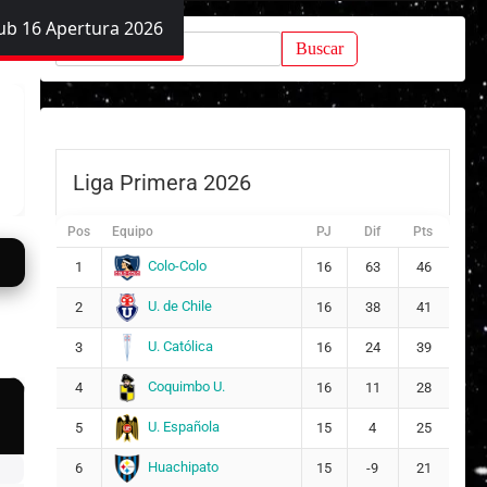
ub 16 Apertura 2026
Buscar:
Liga Primera 2026
Pos
Equipo
PJ
Dif
Pts
Colo-Colo
1
16
63
46
U. de Chile
2
16
38
41
U. Católica
3
16
24
39
Coquimbo U.
4
16
11
28
U. Española
5
15
4
25
Huachipato
6
15
-9
21