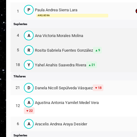
P
Paula Andrea Sierra Lara
1
ARQUERA
Suplentes
A
4
Ana Victoria Morales Molina
R
5
Rosita Gabriela Fuentes González
9
Y
18
Yahel Anahis Saavedra Rivera
21
Titulares
D
21
Danela Nicoll Sepúlveda Vásquez
18
A
Agustina Antonia Yamilet Medel Vera
12
22
A
6
Aracelis Andrea Araya Desider
Suplentes