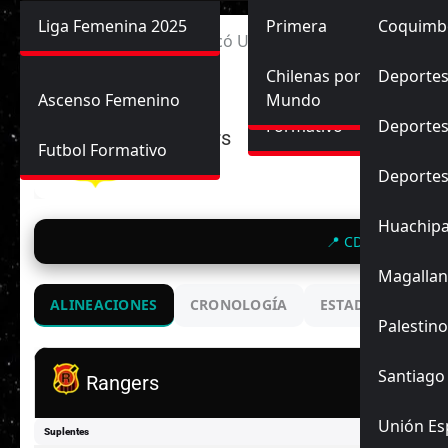
Primera División
Liga Femenina 2025
Sub-20
Futbol Nacional
Primera
Coquimb
Ascenso
Inicio
Rangers vs Curicó Unido
Femenina
Sub-17
Ascenso
Futbol Internacional
Chilenas por el
Deportes
Ascenso Femenino
Mundo
Formativo
Deportes
Rangers
Futbol Formativo
Deporte
Huachip
📍 CD Brilla El Sol
Magallan
ALINEACIONES
CRONOLOGÍA
ESTADIO
ENC
Palestino
Santiago
Rangers
Unión Es
Suplentes