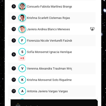
Consuelo Fabiola Martínez Brange
9
Krishna Scarlett Cisternas Rojas
14
Javiera Andrea Blanco Meneses
15
F
Fiorenzza Nicole Venturelli Faúndez
5
S
Sofía Monserrat Ignacia Henríquez Rivas
6
8
V
Verenna Alexandra Trautman Wrigge
7
K
Krishna Monserrat Soto Riquelme
11
A
Antonia Javiera Vargas Vargas
17
K
Karen Paola Catrian Catrilaf
18