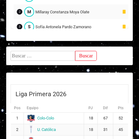
M
Millaray Constanza Moya Olate
2
S
Sofía Antonela Pardo Zamorano
3
A
Ayline Antonia Sepúlveda Vásquez
15
Buscar:
Suplentes
Paz Fernanda Cárdenas Hernández
12
ARQUERA
A
Antonia Alejandra Huerta Morales
7
11
Liga Primera 2026
P
Paulette Francisca Marcell Villarroel
13
9
Pos
Equipo
PJ
Dif
Pts
Colo-Colo
1
18
67
52
S
Sandy Yeraldine Álvarez Díaz
5
U. Católica
2
18
31
45
B
Belén Carolina Ormeño Reyes
14