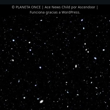
© PLANETA ONCE | Ace News Child por
Ascendoor
|
Funciona gracias a
WordPress
.
Optimized by Seraphinite Accelerator
Turns on site high speed to be attractive for people and search engines.