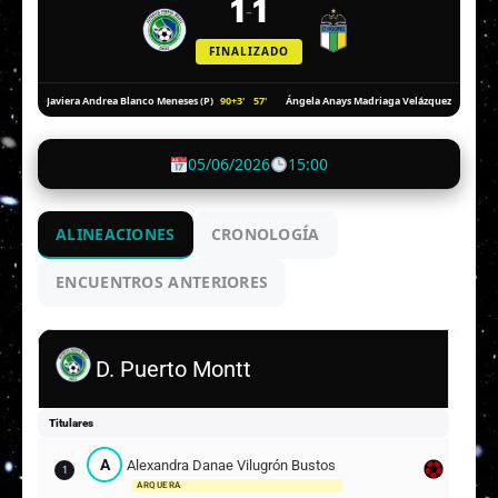
1
1
-
FINALIZADO
90+3'
57'
Javiera Andrea Blanco Meneses (P)
Ángela Anays Madriaga Velázquez
05/06/2026
15:00
ALINEACIONES
CRONOLOGÍA
ENCUENTROS ANTERIORES
D. Puerto Montt
Titulares
A
Alexandra Danae Vilugrón Bustos
1
ARQUERA