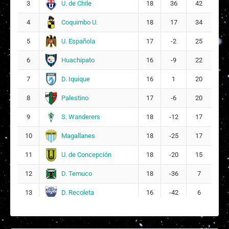
U. de Chile
3
18
36
42
G
Génesis Antonia Navarro Herrera
10
6
Coquimbo U.
4
18
17
34
U. Española
5
17
-2
25
Huachipato
6
16
-9
22
D. Iquique
7
16
1
20
Palestino
8
17
-6
20
S. Wanderers
9
18
-12
17
Magallanes
10
18
-25
17
U. de Concepción
11
18
-20
15
D. Temuco
12
18
-36
7
D. Recoleta
13
16
-42
6