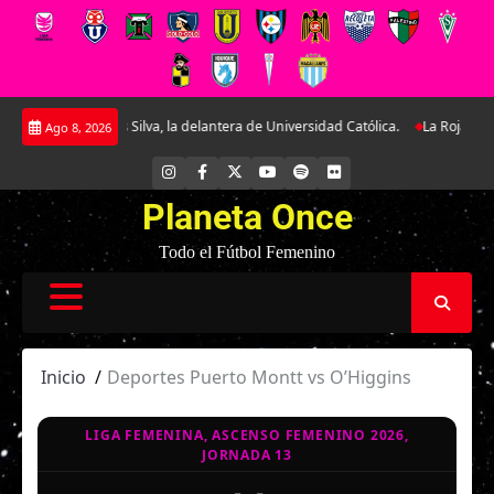
Saltar
idad a Tais Silva, la delantera de Universidad Católica.
La Roja Sub-17 mid
Ago 8, 2026
al
contenido
INSTAGRAM
FACEBOOK
X
YOUTUBE
SPOTIFY
FLICKR
Planeta Once
Todo el Fútbol Femenino
Inicio
Deportes Puerto Montt vs O’Higgins
LIGA FEMENINA, ASCENSO FEMENINO 2026,
JORNADA 13