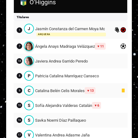
O'Higgins
R
Rocío Anaís Bañares Castro
12
Titulares
Suplentes
J
Jasmín Constanza del Carmen Moya Monardes
1
V
Valentina Belén Werner Ramírez
ARQUERA
25
ARQUERA
Ángela Anays Madriaga Velázquez
11
7
Tamara Valentina Mansilla Scholer
8
6
Javiera Andrea Garrido Peredo
18
Javiera Antonia Cárdenas González
16
P
Patricia Catalina Manríquez Canseco
8
D
Darinka Trinidad Curilén Colicoy
13
C
Catalina Belén Celis Morales
13
9
A
Anthonella Yasmín Pascal Arriagada
3
S
Sofía Alejandra Valderas Catalán
6
10
S
Savka Noemi Díaz Paillaqueo
16
V
Valentina Andrea Adasme Jaña
17