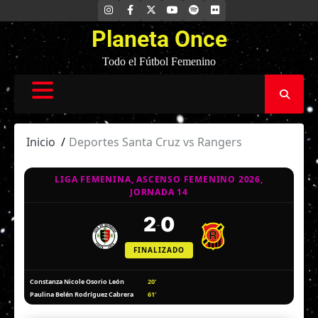
Saltar
INSTAGRAM
FACEBOOK
X
YOUTUBE
SPOTIFY
FLICKR
al
Planeta Once
contenido
Todo el Fútbol Femenino
Inicio
Deportes Santa Cruz vs Rangers
LIGA FEMENINA, ASCENSO FEMENINO 2026,
JORNADA 14
2
0
-
FINALIZADO
20'
Constanza Nicole Osorio León
61'
Paulina Belén Rodríguez Cabrera