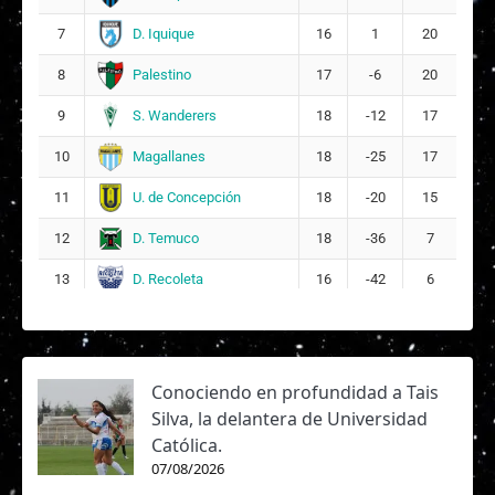
D. Iquique
7
16
1
20
Palestino
8
17
-6
20
S. Wanderers
9
18
-12
17
Magallanes
10
18
-25
17
U. de Concepción
11
18
-20
15
D. Temuco
12
18
-36
7
D. Recoleta
13
16
-42
6
Conociendo en profundidad a Tais
Silva, la delantera de Universidad
Católica.
07/08/2026