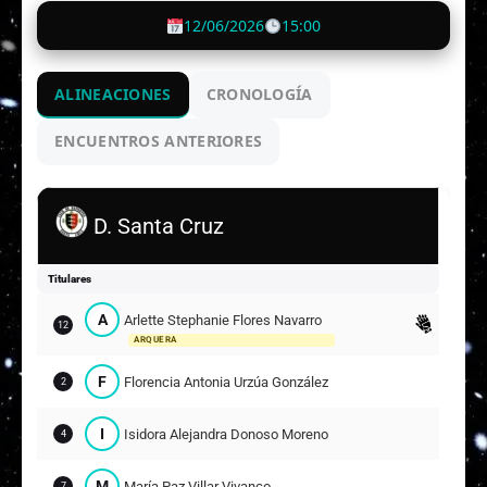
12/06/2026
15:00
ALINEACIONES
CRONOLOGÍA
ENCUENTROS ANTERIORES
D. Santa Cruz
Titulares
A
Arlette Stephanie Flores Navarro
12
ARQUERA
F
Florencia Antonia Urzúa González
2
I
Isidora Alejandra Donoso Moreno
4
M
María Paz Villar Vivanco
7