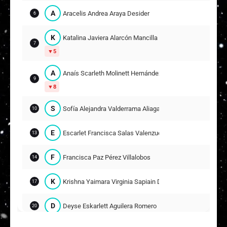
R
Rod Da Silva Mazzaro
11
A
Aracelis Andrea Araya Desider
6
J
Janara Miyaray Arriagada Gajardo
14
K
Katalina Javiera Alarcón Mancilla
9
7
5
B
Belén Ignacia Vargas Martínez
15
A
Anaís Scarleth Molinett Hernández
9
8
S
Sofía Alejandra Valderrama Aliaga
10
E
Escarlet Francisca Salas Valenzuela
13
F
Francisca Paz Pérez Villalobos
14
K
Krishna Yaimara Virginia Sapiain Donoso
17
D
Deyse Eskarlett Aguilera Romero
20