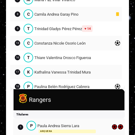
C
Camila Andrea Garay Pino
8
T
Trinidad Gladys Pérez Pérez
14
9
C
Constanza Nicole Osorio León
13
T
Thiare Valentina Orosco Figueroa
16
K
Kathalina Vanessa Trinidad Mura Caman
17
P
Paulina Belén Rodríguez Cabrera
18
Suplentes
Rangers
Y
Yasmín Javiera Torres Farías
1
Titulares
T
Tonka Fabiola González Araya
5
P
Paula Andrea Sierra Lara
1
ARQUERA