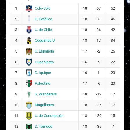
P
Paskale Belén Pincheira Montecino
22
Colo-Colo
1
18
67
52
U. Católica
2
18
31
45
U. de Chile
3
18
36
42
Coquimbo U.
4
18
17
34
U. Española
5
17
-2
25
Huachipato
6
16
-9
22
D. Iquique
7
16
1
20
Palestino
8
17
-6
20
S. Wanderers
9
18
-12
17
Magallanes
10
18
-25
17
U. de Concepción
11
18
-20
15
D. Temuco
12
18
-36
7