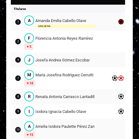
Titulares
A
Amanda Emilia Cabello Olave
1
ARQUERA
F
Florencia Antonia Reyes Ramírez
2
5
J
Josefa Andrea Gómez Escobar
4
M
María Josefina Rodríguez Cerrutti
7
18
R
Renata Antonia Carrasco Lantadilla
8
I
Isidora Ignacia Cabello Olave
9
A
Amelia Isidora Paulette Pérez Zamorano
10
15