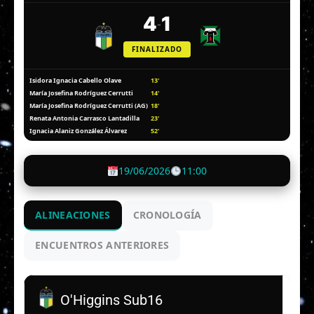
4
1
-
FINALIZADO
13'
Isidora Ignacia Cabello Olave
14'
María Josefina Rodríguez Cerrutti
18'
María Josefina Rodríguez Cerrutti (AG)
23'
Renata Antonia Carrasco Lantadilla
52'
Ignacia Alaniz González Álvarez
19/06/2026
11:00
ALINEACIONES
CRONOLOGÍA
ENCUENTROS ANTERIORES
O'Higgins Sub16