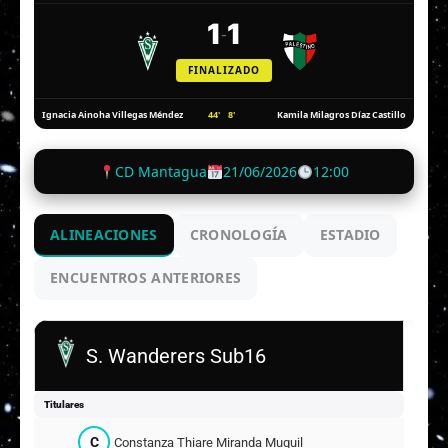
1
1
-
FINALIZADO
44'
8'
Ignacia Ainoha Villegas Méndez
Kamila Milagros Díaz Castillo
CD Mantagua
21/06/2026
12:00
ALINEACIONES
CRONOLOGÍA
ESTADIO
ENCUENTROS ANTERIORES
S. Wanderers Sub16
Titulares
C
Constanza Thiare Miranda Muquillaza