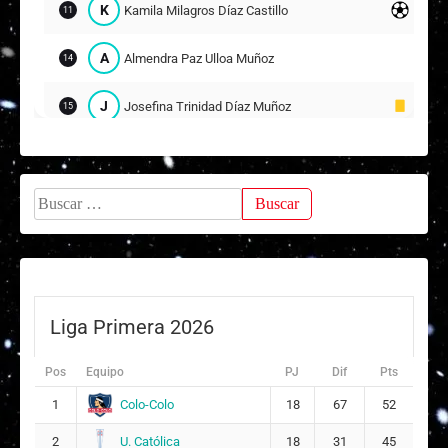
K
Kamila Milagros Díaz Castillo
11
A
Almendra Paz Ulloa Muñoz
14
J
Josefina Trinidad Díaz Muñoz
15
Sabrina Sakaee Monsálvez Purray
17
8
Buscar:
M
Margarita Antonia Moscoso Torres
20
Suplentes
V
Valentina Ignacia Díaz Zapata
12
Liga Primera 2026
1
ARQUERA
Pos
Equipo
PJ
Dif
Pts
C
Catalina Ignacia Balcaza Vicencio
6
Colo-Colo
1
18
67
52
4
U. Católica
2
18
31
45
M