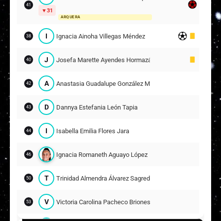
41
31
ARQUERA
I
Ignacia Ainoha Villegas Méndez
38
J
Josefa Marette Ayendes Hormazábal
40
A
Anastasia Guadalupe González Millán
42
D
Dannya Estefania León Tapia
43
I
Isabella Emilia Flores Jara
44
Ignacia Romaneth Aguayo López
46
T
Trinidad Almendra Álvarez Sagredo
50
V
Victoria Carolina Pacheco Briones
53