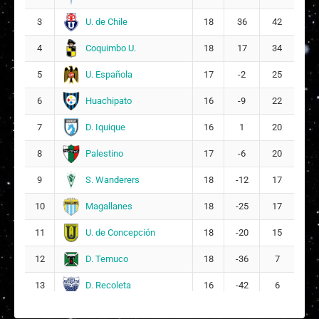
Martina Ignacia Pinto Ramírez
8
17
U. de Chile
3
18
36
42
Coquimbo U.
4
18
17
34
E
Emely Amparo Saavedra Leiva
10
5
U. Española
5
17
-2
25
V
Victoria Solange Araya Onetto
Huachipato
6
16
-9
22
13
9
D. Iquique
7
16
1
20
M
Maite Alejandra Escobar Ríos
16
Palestino
8
17
-6
20
S. Wanderers
9
18
-12
17
Magallanes
10
18
-25
17
U. de Concepción
11
18
-20
15
D. Temuco
12
18
-36
7
D. Recoleta
13
16
-42
6