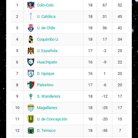
2
Colo-Colo
1
18
67
52
5
U. Católica
2
18
31
45
A
Aline Isidora Jofré Molina
11
14
U. de Chile
3
18
36
42
P
Paulina Jazmín Véliz Rodríguez
15
Coquimbo U.
4
18
17
34
10
U. Española
5
17
-2
25
M
Magdalena Vic Castillo Bórquez
16
Huachipato
6
16
-9
22
R
Rafaella Agustina Carrizo Cerda
D. Iquique
7
16
1
20
17
9
Palestino
8
17
-6
20
S. Wanderers
9
18
-12
17
Magallanes
10
18
-25
17
U. de Concepción
11
18
-20
15
D. Temuco
12
18
-36
7