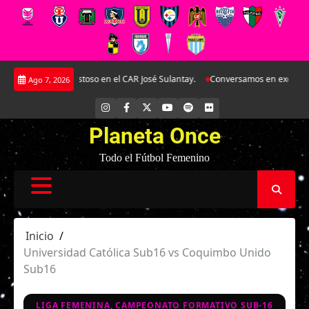
Saltar
en doble amistoso en el CAR José Sulantay.
Conversamos en exclusiva con A
Ago 7, 2026
al
contenido
INSTAGRAM
FACEBOOK
X
YOUTUBE
SPOTIFY
FLICKR
Planeta Once
Todo el Fútbol Femenino
Inicio
Universidad Católica Sub16 vs Coquimbo Unido
Sub16
LIGA FEMENINA, CAMPEONATO FORMATIVO SUB-16