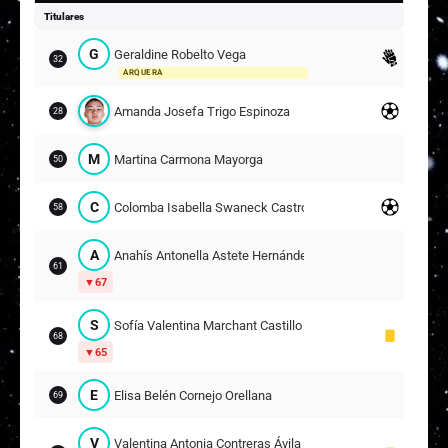
Titulares
G
Geraldine Robelto Vega
32
ARQUERA
Amanda Josefa Trigo Espinoza
28
M
Martina Carmona Mayorga
50
C
Colomba Isabella Swaneck Castro
58
A
Anahís Antonella Astete Hernández
61
67
S
Sofía Valentina Marchant Castillo
68
65
E
Elisa Belén Cornejo Orellana
69
V
Valentina Antonia Contreras Ávila