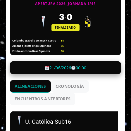
APERTURA 2026, JORNADA 1/4F
3
0
-
FINALIZADO
34'
Colomba Isabella Swaneck Castro
55'
Amanda Josefa Trigo Espinoza
80'
Emilia Antonia Beas Espinoza
21/06/2026
00:00
ALINEACIONES
CRONOLOGÍA
ENCUENTROS ANTERIORES
U. Católica Sub16