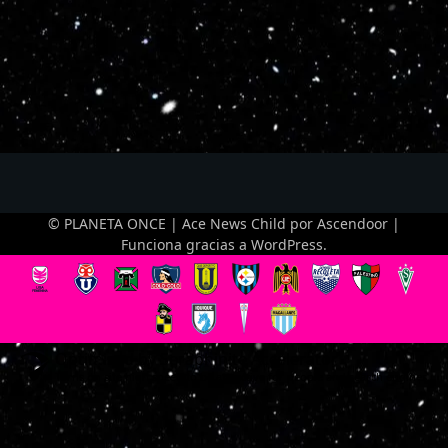
© PLANETA ONCE | Ace News Child por
Ascendoor
|
Funciona gracias a
WordPress
.
Optimized by Seraphinite Accelerator
Turns on site high speed to be attractive for people and search engines.