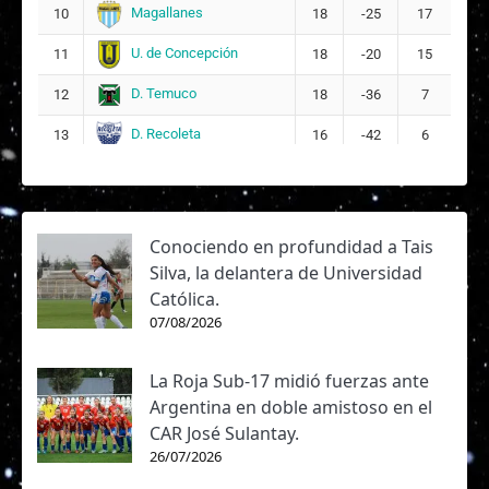
Magallanes
10
18
-25
17
U. de Concepción
11
18
-20
15
D. Temuco
12
18
-36
7
D. Recoleta
13
16
-42
6
Conociendo en profundidad a Tais
Silva, la delantera de Universidad
Católica.
07/08/2026
La Roja Sub-17 midió fuerzas ante
Argentina en doble amistoso en el
CAR José Sulantay.
26/07/2026