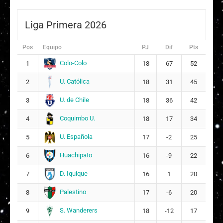
Antonella Paz Araya Abarca
3
2
Liga Primera 2026
?
Ángela Lucía Curiel Sánchez
7
11
Pos
Equipo
PJ
Dif
Pts
F
Francisca Antonia Godoy Berguño
12
Colo-Colo
1
18
67
52
ARQUERA
U. Católica
2
18
31
45
A
Agatha Francoise Abarca Abarca
13
U. de Chile
3
18
36
42
14
Coquimbo U.
4
18
17
34
P
Paz Antonella Mariño Oviedo
15
8
U. Española
5
17
-2
25
E
Emilia Matilde Vega Vargas
18
17
Huachipato
6
16
-9
22
D. Iquique
7
16
1
20
Palestino
8
17
-6
20
S. Wanderers
9
18
-12
17