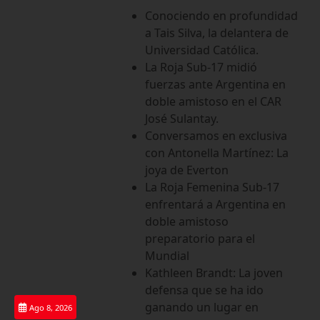
Saltar
Conociendo en profundidad
al
a Tais Silva, la delantera de
contenido
Universidad Católica.
La Roja Sub-17 midió
fuerzas ante Argentina en
doble amistoso en el CAR
José Sulantay.
Conversamos en exclusiva
con Antonella Martínez: La
joya de Everton
La Roja Femenina Sub-17
enfrentará a Argentina en
doble amistoso
preparatorio para el
Mundial
Kathleen Brandt: La joven
defensa que se ha ido
ganando un lugar en
Ago 8, 2026