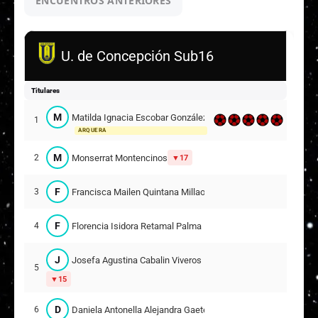
ENCUENTROS ANTERIORES
Finalizado
U. de Concepción Sub16
Titulares
M
Matilda Ignacia Escobar González
1
ARQUERA
M
Monserrat Montencinos
2
17
F
Francisca Mailen Quintana Millao
3
F
Florencia Isidora Retamal Palma
4
J
Josefa Agustina Cabalin Viveros
5
15
D
Daniela Antonella Alejandra Gaete Araya
6