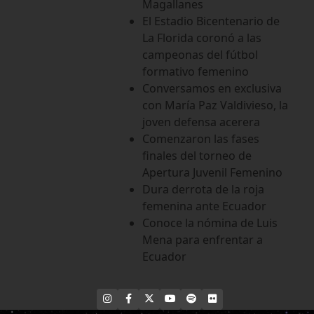
Magallanes
El Estadio Bicentenario de
La Florida coronó a las
campeonas del fútbol
formativo femenino
Conversamos en exclusiva
con María Paz Valdivieso, la
joven defensa acerera
Comenzaron las fases
finales del torneo de
Apertura Juvenil Femenino
Dura derrota de la roja
femenina ante Ecuador
Conoce la nómina de Luis
Mena para enfrentar a
Ecuador
INSTAGRAM
FACEBOOK
X
YOUTUBE
SPOTIFY
FLICKR