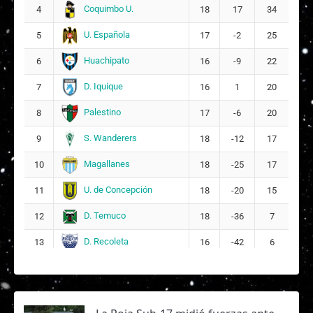
Coquimbo U.
4
18
17
34
U. Española
5
17
-2
25
Huachipato
6
16
-9
22
D. Iquique
7
16
1
20
Palestino
8
17
-6
20
S. Wanderers
9
18
-12
17
Magallanes
10
18
-25
17
U. de Concepción
11
18
-20
15
D. Temuco
12
18
-36
7
D. Recoleta
13
16
-42
6