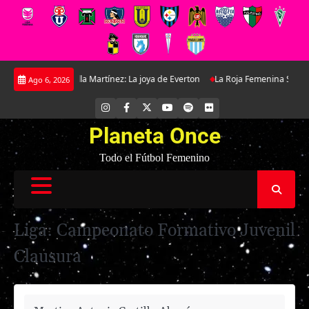
Saltar
n Antonella Martínez: La joya de Everton
La Roja Femenina Sub-17 enfrenta
Ago 6, 2026
al
contenido
INSTAGRAM
FACEBOOK
X
YOUTUBE
SPOTIFY
FLICKR
Planeta Once
Todo el Fútbol Femenino
Liga:
Campeonato Formativo Juvenil
Clausura