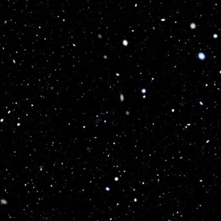
Turns on site high speed to be attractive for people and search engines.