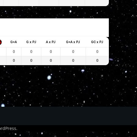
G+A
G x PJ
A x PJ
G+A x PJ
GC x PJ
0
0
0
0
0
0
0
0
0
0
rdPress
.