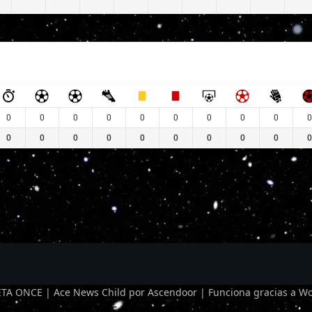
0
0
0
0
0
0
0
0
0
0
0
0
0
0
0
0
0
0
0
0
TA ONCE | Ace News Child por
Ascendoor
| Funciona gracias a
Wo
Optimized by Seraphinite Accelerator