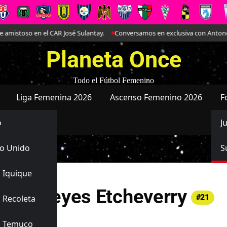
 en el CAR José Sulantay.
Conversamos en exclusiva con Antonella Martín
Planeta Once
Todo el Fútbol Femenino
Liga Femenina 2026
Ascenso Femenino 2026
F
o
J
o Unido
S
 Iquique
upe Reyes Etcheverry
#21
 Recoleta
ad de Chile
s Temuco