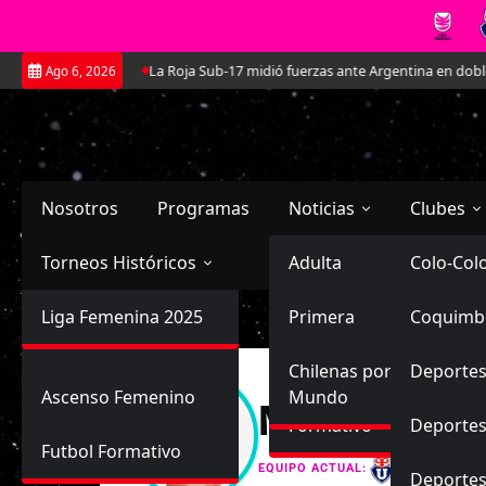
Saltar
La Roja Sub-17 midió fuerzas ante Argentina en doble amistoso
Ago 6, 2026
al
contenido
Nosotros
Programas
Noticias
Clubes
Torneos Históricos
Selección Chilena
Adulta
Primera
Colo-Col
Primera División
Liga Femenina 2025
Sub-20
Futbol Nacional
Primera
Coquimb
Ascenso
Femenina
Sub-17
Ascenso
Futbol Internacional
Chilenas por el
Deportes
Ascenso Femenino
Mundo
Maya Guadal
Formativo
Deportes
Futbol Formativo
Universid
EQUIPO ACTUAL:
Deporte