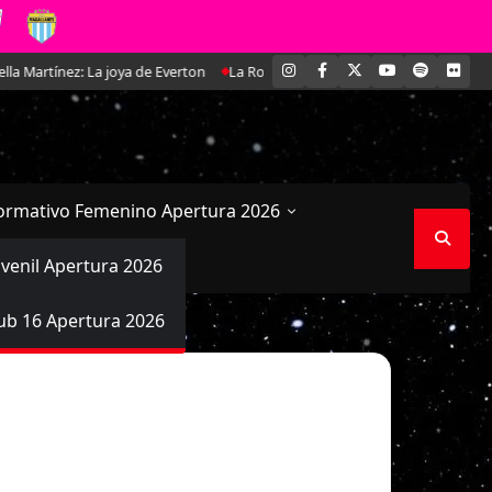
INSTAGRAM
FACEBOOK
X
YOUTUBE
SPOTIFY
FLI
ez: La joya de Everton
La Roja Femenina Sub-17 enfrentará a Argentina e
ormativo Femenino Apertura 2026
uvenil Apertura 2026
ub 16 Apertura 2026