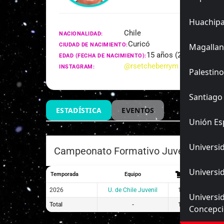
Huachip
Chile
NACIONALIDAD:
Curicó
CIUDAD DE NACIMIENTO:
Magallan
15 años (23/05/2011)
EDAD (FECHA DE NACIMIENTO):
@rsetcheberrym
INSTAGRAM:
Palestino
Santiago
ESTADÍSTICA
EVENTOS
Unión Es
Universid
Campeonato Formativo Juvenil Apert
Universid
Temporada
Equipo
2026
U. de Chile Juvenil
1
1
Universi
Total
-
1
1
Concepc