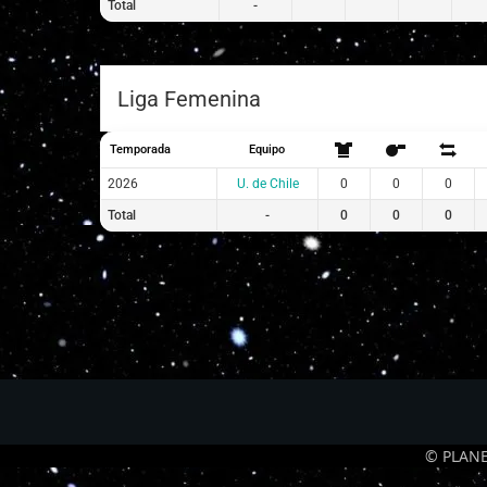
Total
-
Liga Femenina
Temporada
Equipo
2026
U. de Chile
0
0
0
Total
-
0
0
0
© PLANE