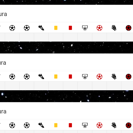
ura
ura
ura