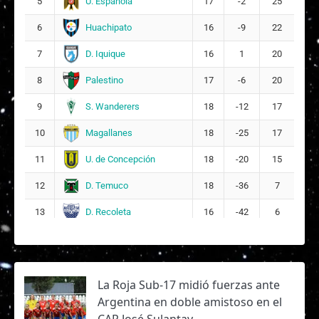
U. Española
5
17
-2
25
Huachipato
6
16
-9
22
D. Iquique
7
16
1
20
Palestino
8
17
-6
20
S. Wanderers
9
18
-12
17
Magallanes
10
18
-25
17
U. de Concepción
11
18
-20
15
D. Temuco
12
18
-36
7
D. Recoleta
13
16
-42
6
La Roja Sub-17 midió fuerzas ante
Argentina en doble amistoso en el