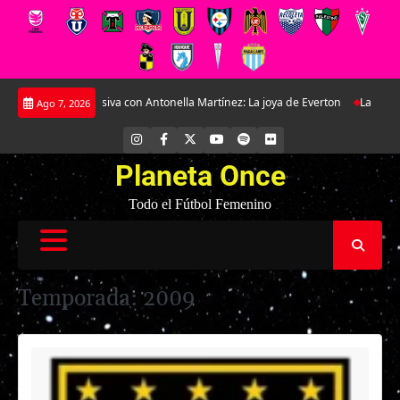
Saltar
usiva con Antonella Martínez: La joya de Everton
La Roja Femenina Sub-17 
Ago 7, 2026
al
contenido
INSTAGRAM
FACEBOOK
X
YOUTUBE
SPOTIFY
FLICKR
Planeta Once
Todo el Fútbol Femenino
Temporada:
2009