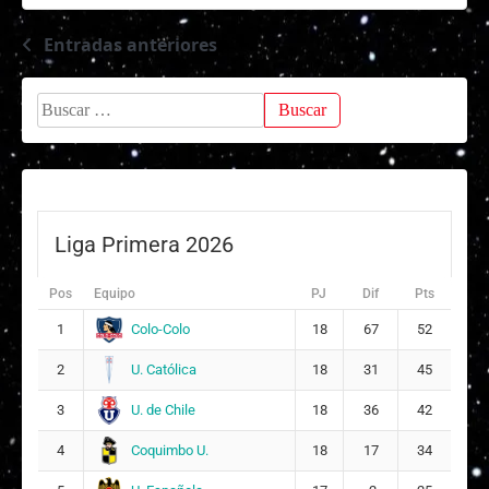
Entradas anteriores
Navegación
de
Buscar:
entradas
Liga Primera 2026
Pos
Equipo
PJ
Dif
Pts
Colo-Colo
1
18
67
52
U. Católica
2
18
31
45
U. de Chile
3
18
36
42
Coquimbo U.
4
18
17
34