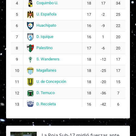
Coquimbo U.
4
18
17
34
U. Española
5
17
-2
25
Huachipato
6
16
-9
22
D. Iquique
7
16
1
20
Palestino
8
17
-6
20
S. Wanderers
9
18
-12
17
Magallanes
10
18
-25
17
U. de Concepción
11
18
-20
15
D. Temuco
12
18
-36
7
D. Recoleta
13
16
-42
6
La Roja Sub-17 midió fuerzas ante