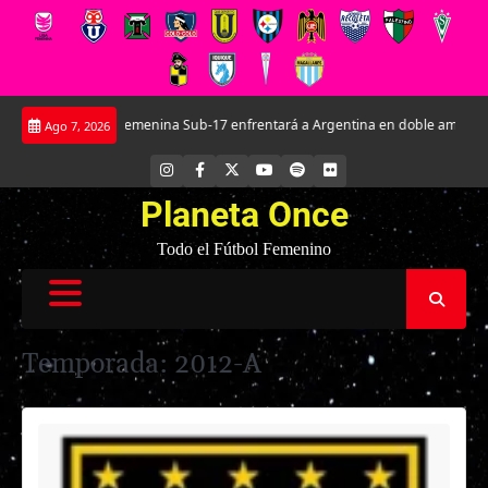
Saltar
oja Femenina Sub-17 enfrentará a Argentina en doble amistoso preparatorio p
Ago 7, 2026
al
contenido
INSTAGRAM
FACEBOOK
X
YOUTUBE
SPOTIFY
FLICKR
Planeta Once
Todo el Fútbol Femenino
Temporada:
2012-A