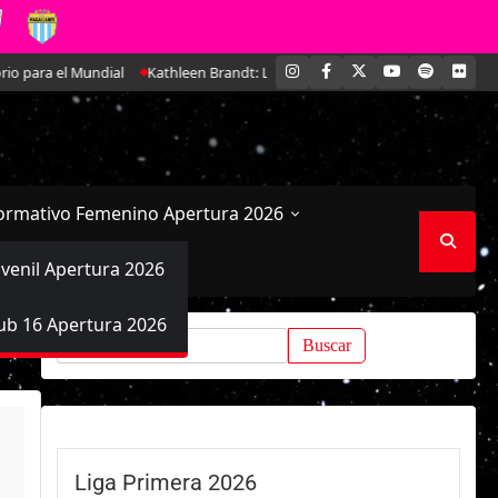
INSTAGRAM
FACEBOOK
X
YOUTUBE
SPOTIFY
FLI
undial
Kathleen Brandt: La joven defensa que se ha ido ganando un luga
ormativo Femenino Apertura 2026
uvenil Apertura 2026
ub 16 Apertura 2026
Buscar:
Liga Primera 2026