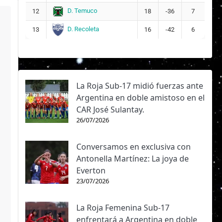
D. Temuco
12
18
-36
7
D. Recoleta
13
16
-42
6
La Roja Sub-17 midió fuerzas ante
Argentina en doble amistoso en el
CAR José Sulantay.
26/07/2026
Conversamos en exclusiva con
Antonella Martínez: La joya de
Everton
23/07/2026
La Roja Femenina Sub-17
enfrentará a Argentina en doble