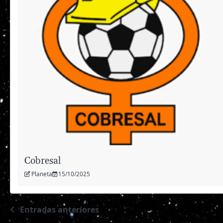
Cobresal
Planeta
15/10/2025
Entradas anteriores
Navegación