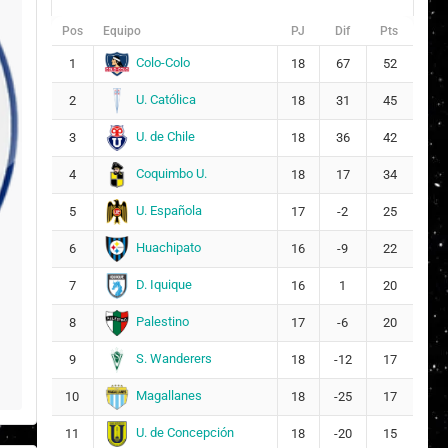
Pos
Equipo
PJ
Dif
Pts
Colo-Colo
1
18
67
52
U. Católica
2
18
31
45
U. de Chile
3
18
36
42
Coquimbo U.
4
18
17
34
U. Española
5
17
-2
25
Huachipato
6
16
-9
22
D. Iquique
7
16
1
20
Palestino
8
17
-6
20
S. Wanderers
9
18
-12
17
Magallanes
10
18
-25
17
U. de Concepción
11
18
-20
15