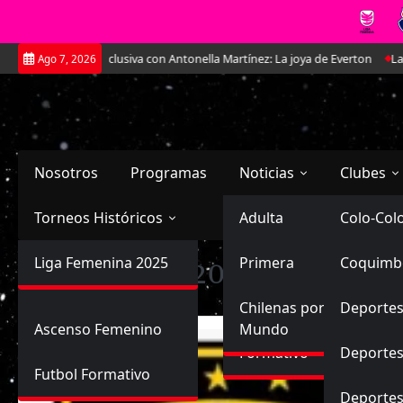
Saltar
 en exclusiva con Antonella Martínez: La joya de Everton
La Roja Femeni
Ago 7, 2026
al
contenido
Nosotros
Programas
Noticias
Clubes
Torneos Históricos
Selección Chilena
Adulta
Primera
Colo-Col
Primera División
Liga Femenina 2025
Sub-20
Futbol Nacional
Primera
Coquimb
Ascenso
Temporada:
2013-C
Femenina
Sub-17
Ascenso
Futbol Internacional
Chilenas por el
Deportes
Ascenso Femenino
Mundo
Formativo
Deportes
Futbol Formativo
Deporte