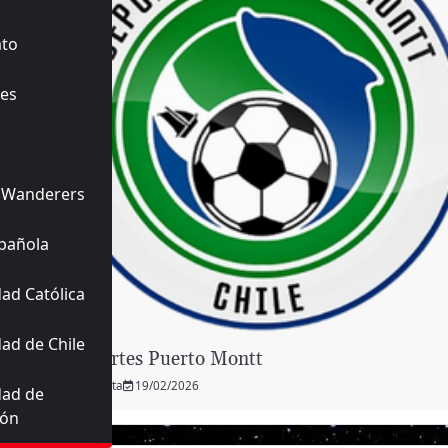
ato
es
 Wanderers
pañola
ad Católica
ad de Chile
Deportes Puerto Montt
Planeta
19/02/2026
dad de
ión