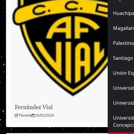
Huachip
Magallan
Palestino
Santiago
Unión Es
Universid
Universid
Fernández Vial
Planeta
20/02/2026
Universi
Concepc