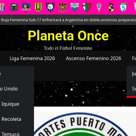
na Sub-17 enfrentará a Argentina en doble amistoso preparatorio para el M
Planeta Once
Todo el Fútbol Femenino
Liga Femenina 2026
Ascenso Femenino 2026
F
o
J
o Unido
S
 Iquique
 Recoleta
s Temuco