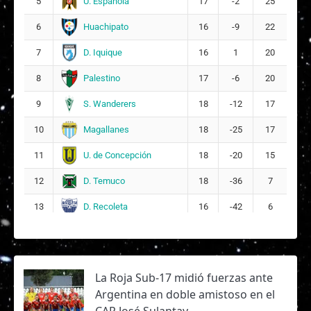
U. Española
5
17
-2
25
Huachipato
6
16
-9
22
D. Iquique
7
16
1
20
Palestino
8
17
-6
20
S. Wanderers
9
18
-12
17
Magallanes
10
18
-25
17
U. de Concepción
11
18
-20
15
D. Temuco
12
18
-36
7
D. Recoleta
13
16
-42
6
La Roja Sub-17 midió fuerzas ante
Argentina en doble amistoso en el