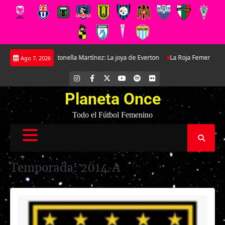
Saltar
Antonella Martínez: La joya de Everton
La Roja Femenina Sub-17 enfrentar
Ago 7, 2026
al
contenido
INSTAGRAM
FACEBOOK
X
YOUTUBE
SPOTIFY
FLICKR
Planeta Once
Todo el Fútbol Femenino
Temporada:
2014-A