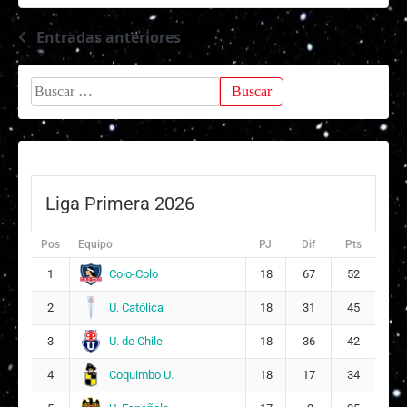
Entradas anteriores
Navegación
de
Buscar:
entradas
Liga Primera 2026
Pos
Equipo
PJ
Dif
Pts
Colo-Colo
1
18
67
52
U. Católica
2
18
31
45
U. de Chile
3
18
36
42
Coquimbo U.
4
18
17
34