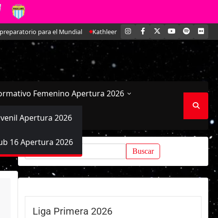
INSTAGRAM
FACEBOOK
X
YOUTUBE
SPOTIFY
FLI
ara el Mundial
Kathleen Brandt: La joven defensa que se ha ido ganando
ormativo Femenino Apertura 2026
uvenil Apertura 2026
ub 16 Apertura 2026
Buscar:
Liga Primera 2026