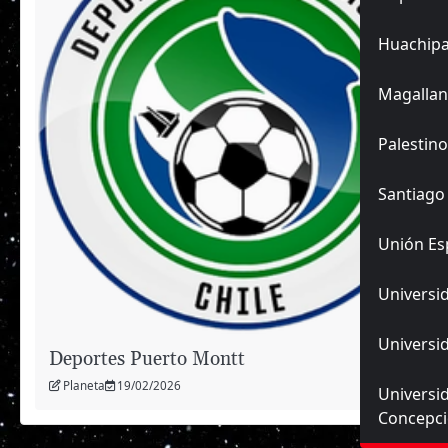
Huachip
Magallan
Palestino
Santiago
Unión Es
Universid
Universid
Deportes Puerto Montt
Planeta
19/02/2026
Universi
Concepc