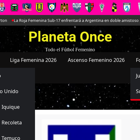
a Femenina Sub-17 enfrentará a Argentina en doble amistoso preparatorio p
Planeta Once
Todo el Fútbol Femenino
Liga Femenina 2026
Ascenso Femenino 2026
F
o
J
o Unido
S
 Iquique
 Recoleta
s Temuco