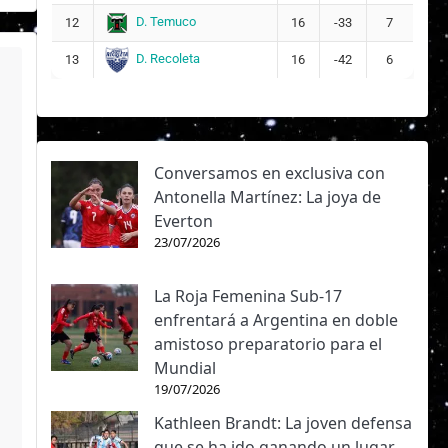
D. Temuco
12
16
-33
7
D. Recoleta
13
16
-42
6
Conversamos en exclusiva con
Antonella Martínez: La joya de
Everton
23/07/2026
La Roja Femenina Sub-17
enfrentará a Argentina en doble
amistoso preparatorio para el
Mundial
19/07/2026
Kathleen Brandt: La joven defensa
que se ha ido ganando un lugar