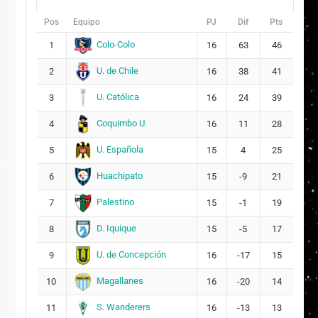
Pos
Equipo
PJ
Dif
Pts
Colo-Colo
1
16
63
46
U. de Chile
2
16
38
41
U. Católica
3
16
24
39
Coquimbo U.
4
16
11
28
U. Española
5
15
4
25
Huachipato
6
15
-9
21
Palestino
7
15
-1
19
D. Iquique
8
15
-5
17
U. de Concepción
9
16
-17
15
Magallanes
10
16
-20
14
S. Wanderers
11
16
-13
13