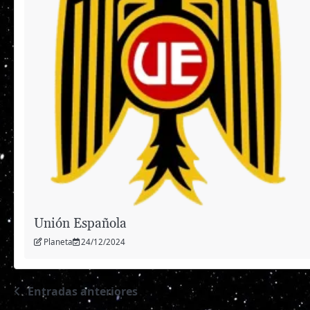
Unión Española
Planeta
24/12/2024
Entradas anteriores
Navegación