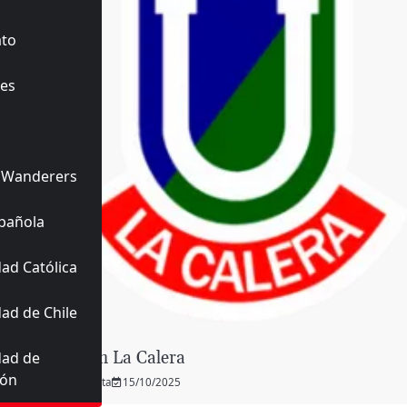
ato
es
 Wanderers
pañola
ad Católica
ad de Chile
Unión La Calera
dad de
ión
Planeta
15/10/2025