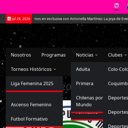
Saltar
versamos en exclusiva con Antonella Martínez: La joya de Everton
La Roj
Jul 28, 2026
al
contenido
Nosotros
Programas
Noticias
Clubes
Torneos Históricos
Selección Chilena
Adulta
Primera
Colo-Col
Primera División
Liga Femenina 2025
Sub-20
Futbol Nacional
Primera
Coquimb
Ascenso
Temporada:
2016-A
Femenina
Sub-17
Ascenso
Futbol Internacional
Chilenas por el
Deportes
Ascenso Femenino
Mundo
Formativo
Deportes
Futbol Formativo
Deporte