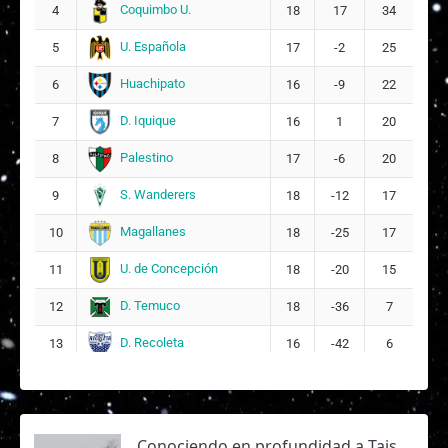
Coquimbo U.
4
18
17
34
U. Española
5
17
-2
25
Huachipato
6
16
-9
22
D. Iquique
7
16
1
20
Palestino
8
17
-6
20
S. Wanderers
9
18
-12
17
Magallanes
10
18
-25
17
U. de Concepción
11
18
-20
15
D. Temuco
12
18
-36
7
D. Recoleta
13
16
-42
6
Conociendo en profundidad a Tais