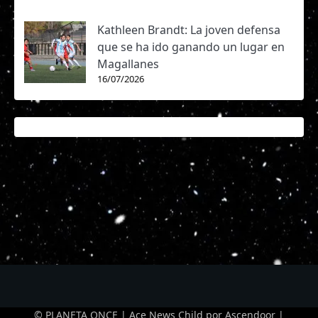
Kathleen Brandt: La joven defensa
que se ha ido ganando un lugar en
Magallanes
16/07/2026
© PLANETA ONCE | Ace News Child por
Ascendoor
|