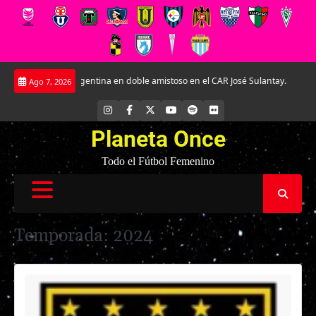
Saltar
e Argentina en doble amistoso en el CAR José Sulantay.
Conversamos en excl
Ago 7, 2026
al
contenido
INSTAGRAM
FACEBOOK
X
YOUTUBE
SPOTIFY
FLICKR
Planeta Once
Todo el Fútbol Femenino
Temporada:
2024